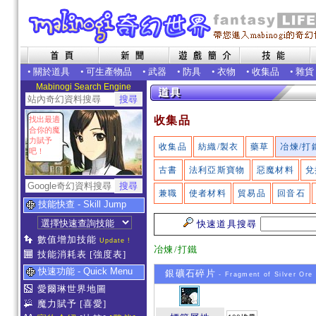
•
關於道具
•
可生產物品
•
武器
•
防具
•
衣物
•
收集品
•
雜貨
Mabinogi Search Engine
收集品
找出最適
合你的魔
力賦予
收集品
紡織/製衣
藥草
冶煉/打
吧！
古書
法利亞斯寶物
惡魔材料
兌
兼職
使者材料
貿易品
回音石
技能快查 - Skill Jump
快速道具搜尋
數值增加技能
Update !
冶煉/打鐵
技能消耗表
[強度表]
快速功能 - Quick Menu
銀礦石碎片
- Fragment of Silver Ore
愛爾琳世界地圖
魔力賦予
[喜愛]