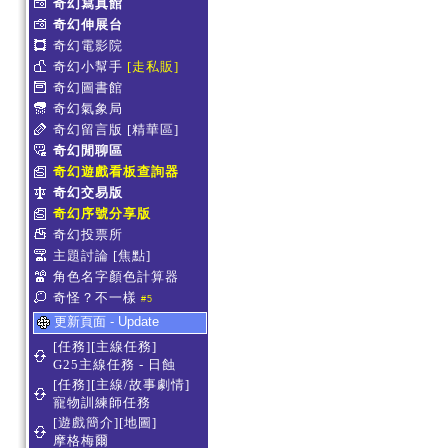
奇幻寫真館
奇幻伸展台
奇幻電影院
奇幻小幫手
[走私販]
奇幻圖書館
奇幻氣象局
奇幻留言版
[精華區]
奇幻閒聊區
奇幻遊戲看板查詢器
奇幻交易版
奇幻序號分享版
奇幻投票所
主題討論
[焦點]
角色名字顏色計算器
奇怪？不一樣
#5
更新頁面 - Update
[任務][主線任務]
G25主線任務 - 日蝕
[任務][主線/故事劇情]
寵物訓練師任務
[遊戲簡介][地圖]
摩格梅爾