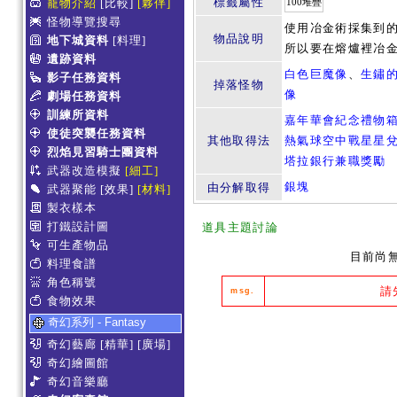
標籤屬性
寵物介紹
[比較]
[夥伴]
100堆疊
怪物導覽搜尋
使用冶金術採集到
物品說明
地下城資料
[料理]
所以要在熔爐裡冶
遺跡資料
白色巨魔像
、
生鏽
影子任務資料
掉落怪物
像
劇場任務資料
訓練所資料
嘉年華會紀念禮物
使徒突襲任務資料
其他取得法
熱氣球空中戰星星
烈焰見習騎士團資料
塔拉銀行兼職獎勵
武器改造模擬
[細工]
銀塊
由分解取得
武器聚能
[效果]
[材料]
製衣樣本
打鐵設計圖
道具主題討論
可生產物品
目前尚
料理食譜
角色稱號
請
msg.
食物效果
奇幻系列 - Fantasy
奇幻藝廊
[精華]
[廣場]
奇幻繪圖館
奇幻音樂廳