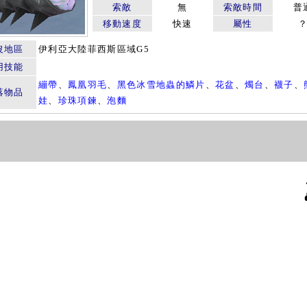
索敵
無
索敵時間
普
移動速度
快速
屬性
沒地區
伊利亞大陸菲西斯區域G5
用技能
繃帶
、
鳳凰羽毛
、
黑色冰雪地蟲的鱗片
、
花盆
、
燭台
、
襪子
、
落物品
娃
、
珍珠項鍊
、
泡麵