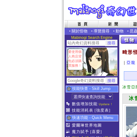
•
關於怪物
•
導覽搜尋
•
動物
•
昆
Mabinogi Search Engine
畸形
要使用個
人商店背
包必須購
｜
亞龍
買服務！
冰雪亞
技能快查 - Skill Jump
冰雪
數值增加技能
Update !
技能消耗表
[強度表]
快速功能 - Quick Menu
愛爾琳世界地圖
魔力賦予
[喜愛]