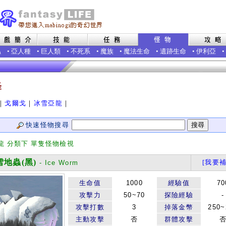
蟲
•
亞人種
•
巨人類
•
不死系
•
魔族
•
魔法生命
•
遺跡生命
•
伊利亞
•
怪
｜
戈爾戈
｜
冰雪亞龍
｜
快速怪物搜尋
龍 分類下 單隻怪物檢視
地蟲(黑)
[我要補
- Ice Worm
生命值
1000
經驗值
70
攻擊力
50~70
探險經驗
-
攻擊打數
3
掉落金幣
250~
主動攻擊
否
群體攻擊