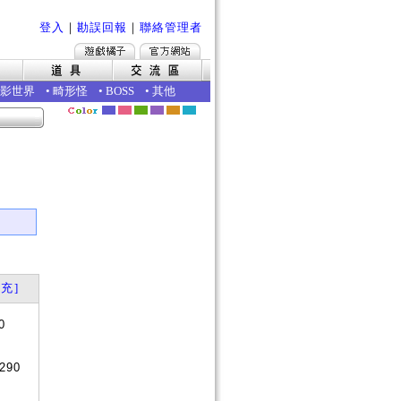
登入
｜
勘誤回報
｜
聯絡管理者
影世界
•
畸形怪
•
BOSS
•
其他
充]
0
290
否