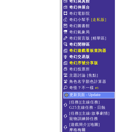
奇幻寫真館
奇幻伸展台
奇幻電影院
奇幻小幫手
[走私販]
奇幻圖書館
奇幻氣象局
奇幻留言版
[精華區]
奇幻閒聊區
奇幻遊戲看板查詢器
奇幻交易版
奇幻序號分享版
奇幻投票所
主題討論
[焦點]
角色名字顏色計算器
奇怪？不一樣
#5
更新頁面 - Update
[任務][主線任務]
G25主線任務 - 日蝕
[任務][主線/故事劇情]
寵物訓練師任務
[遊戲簡介][地圖]
摩格梅爾