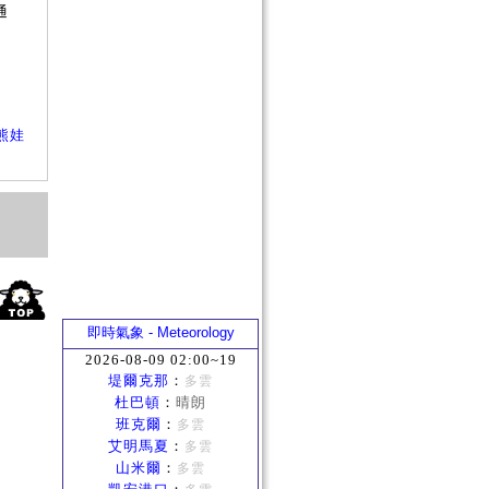
通
？
熊娃
即時氣象 - Meteorology
2026-08-09 02:00~19
堤爾克那
：
多雲
杜巴頓
：
晴朗
班克爾
：
多雲
艾明馬夏
：
多雲
山米爾
：
多雲