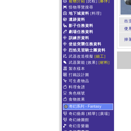
寵物介紹
[比較]
[夥伴]
怪物導覽搜尋
地下城資料
[料理]
遺跡資料
出
影子任務資料
使
劇場任務資料
訓練所資料
掉
使徒突襲任務資料
烈焰見習騎士團資料
武器改造模擬
[細工]
武器聚能
[效果]
[材料]
製衣樣本
打鐵設計圖
可生產物品
料理食譜
角色稱號
食物效果
奇幻系列 - Fantasy
奇幻藝廊
[精華]
[廣場]
奇幻繪圖館
奇幻音樂廳