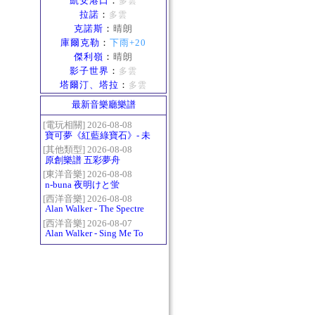
凱安港口
：
多雲
拉諾
：
多雲
克諾斯
：
晴朗
庫爾克勒
：
下雨+20
傑利嶺
：
晴朗
影子世界
：
多雲
塔爾汀、塔拉
：
多雲
最新音樂廳樂譜
[電玩相關] 2026-08-08
寶可夢《紅藍綠寶石》- 未
白鎮BGM (Littleroot Town)
[其他類型] 2026-08-08
原創樂譜 五彩夢舟
[東洋音樂] 2026-08-08
n-buna 夜明けと蛍
[西洋音樂] 2026-08-08
Alan Walker - The Spectre
[西洋音樂] 2026-08-07
Alan Walker - Sing Me To
Sleep