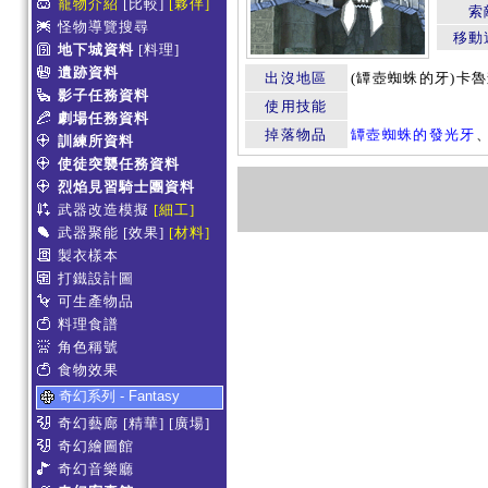
寵物介紹
[比較]
[夥伴]
索
怪物導覽搜尋
移動
地下城資料
[料理]
遺跡資料
出沒地區
(罈壺蜘蛛的牙)卡魯森
影子任務資料
使用技能
劇場任務資料
掉落物品
罈壺蜘蛛的發光牙
訓練所資料
使徒突襲任務資料
烈焰見習騎士團資料
武器改造模擬
[細工]
武器聚能
[效果]
[材料]
製衣樣本
打鐵設計圖
可生產物品
料理食譜
角色稱號
食物效果
奇幻系列 - Fantasy
奇幻藝廊
[精華]
[廣場]
奇幻繪圖館
奇幻音樂廳