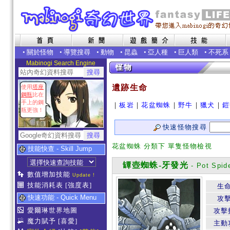
•
關於怪物
•
導覽搜尋
•
動物
•
昆蟲
•
亞人種
•
巨人類
•
不死系
Mabinogi Search Engine
遺跡生命
使用
塔座
鋼瓶
比在
手上的鋼
｜
板岩
｜
花盆蜘蛛
｜
野牛
｜
獵犬
｜
鎧
瓶更強！
快速怪物搜尋
花盆蜘蛛 分類下 單隻怪物檢視
技能快查 - Skill Jump
罈壺蜘蛛-牙發光
- Pot Spid
數值增加技能
Update !
技能消耗表
[強度表]
生
快速功能 - Quick Menu
攻
愛爾琳世界地圖
攻擊
魔力賦予
[喜愛]
主動