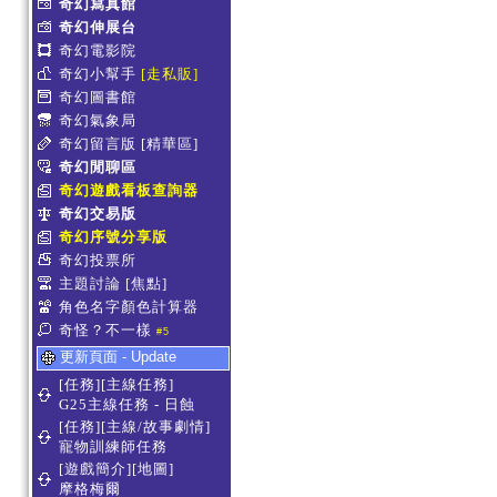
奇幻寫真館
奇幻伸展台
奇幻電影院
奇幻小幫手
[走私販]
奇幻圖書館
奇幻氣象局
奇幻留言版
[精華區]
奇幻閒聊區
奇幻遊戲看板查詢器
奇幻交易版
奇幻序號分享版
奇幻投票所
主題討論
[焦點]
角色名字顏色計算器
奇怪？不一樣
#5
更新頁面 - Update
[任務][主線任務]
G25主線任務 - 日蝕
[任務][主線/故事劇情]
寵物訓練師任務
[遊戲簡介][地圖]
摩格梅爾