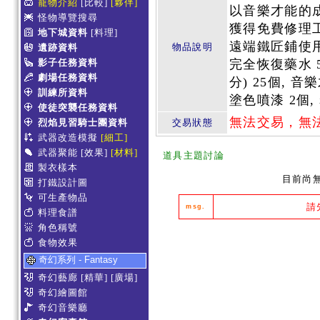
寵物介紹
[比較]
[夥伴]
以音樂才能的
怪物導覽搜尋
獲得免費修理工具
地下城資料
[料理]
遠端鐵匠鋪使用券
物品說明
遺跡資料
影子任務資料
完全恢復藥水 5
劇場任務資料
分) 25個, 音
訓練所資料
塗色噴漆 2個,
使徒突襲任務資料
無法交易，無
烈焰見習騎士團資料
交易狀態
武器改造模擬
[細工]
武器聚能
[效果]
[材料]
道具主題討論
製衣樣本
目前尚
打鐵設計圖
可生產物品
請
msg.
料理食譜
角色稱號
食物效果
奇幻系列 - Fantasy
奇幻藝廊
[精華]
[廣場]
奇幻繪圖館
奇幻音樂廳