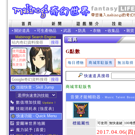
•
關於道具
•
可生產物品
•
武器
•
防具
•
衣物
•
收集品
•
雜貨
Mabinogi Search Engine
G點數
使用
塔座
鋼瓶
比在
手上的鋼
每日禮物
商城常駐販售
無法取得
瓶更強！
快速道具搜尋
商城常駐販售
技能快查 - Skill Jump
音樂才能輔助器
- Music Talent Boos
數值增加技能
Update !
技能消耗表
[強度表]
快速功能 - Quick Menu
標籤屬性
愛爾琳世界地圖
可使用
無快速鍵
100堆
魔力賦予
[喜愛]
2017.04.0