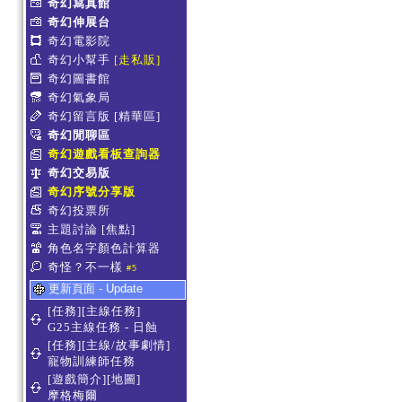
奇幻寫真館
奇幻伸展台
奇幻電影院
奇幻小幫手
[走私販]
奇幻圖書館
奇幻氣象局
奇幻留言版
[精華區]
奇幻閒聊區
奇幻遊戲看板查詢器
奇幻交易版
奇幻序號分享版
奇幻投票所
主題討論
[焦點]
角色名字顏色計算器
奇怪？不一樣
#5
更新頁面 - Update
[任務][主線任務]
G25主線任務 - 日蝕
[任務][主線/故事劇情]
寵物訓練師任務
[遊戲簡介][地圖]
摩格梅爾