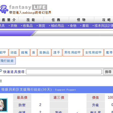
防具
•
衣物
•
收集品
•
雜貨
•
補給用品
•
食物
•
書籍
•
樣本與設計
鎧甲
頭盔
鐵靴
盾
裝飾品
護手
男性用鎧甲
女性用鎧甲
魔導
飛行娃娃
快速道具搜尋
娃
6 怪眼貝莉莎支援飛行娃娃(30天)
- Support Puppet
最高價
週三價
價值
10
2
防禦
升級
2
-
保護
製作
耐久度