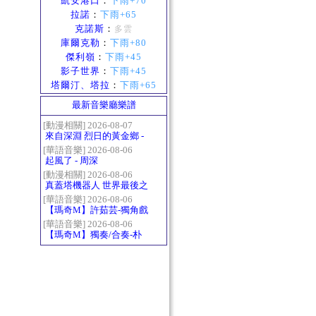
凱安港口
：
下雨+70
拉諾
：
下雨+65
克諾斯
：
多雲
庫爾克勒
：
下雨+80
傑利嶺
：
下雨+45
影子世界
：
下雨+45
塔爾汀、塔拉
：
下雨+65
最新音樂廳樂譜
[動漫相關] 2026-08-07
來自深淵 烈日的黃金鄉 -
Gravity
[華語音樂] 2026-08-06
起風了 - 周深
[動漫相關] 2026-08-06
真蓋塔機器人 世界最後之
日OP2 HEATS
[華語音樂] 2026-08-06
【瑪奇M】許茹芸-獨角戲
[華語音樂] 2026-08-06
【瑪奇M】獨奏/合奏-朴
樹-那些花兒