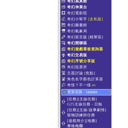
奇幻寫真館
奇幻伸展台
奇幻電影院
奇幻小幫手
[走私販]
奇幻圖書館
奇幻氣象局
奇幻留言版
[精華區]
奇幻閒聊區
奇幻遊戲看板查詢器
奇幻交易版
奇幻序號分享版
奇幻投票所
主題討論
[焦點]
角色名字顏色計算器
奇怪？不一樣
#5
更新頁面 - Update
[任務][主線任務]
G25主線任務 - 日蝕
[任務][主線/故事劇情]
寵物訓練師任務
[遊戲簡介][地圖]
摩格梅爾