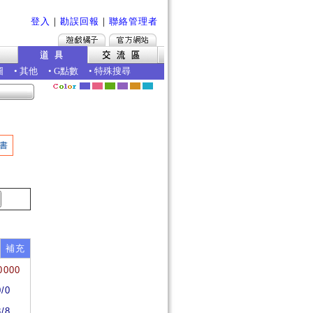
登入
｜
勘誤回報
｜
聯絡管理者
圖
•
其他
•
G點數
•
特殊搜尋
書
補充
0000
0/0
8/8