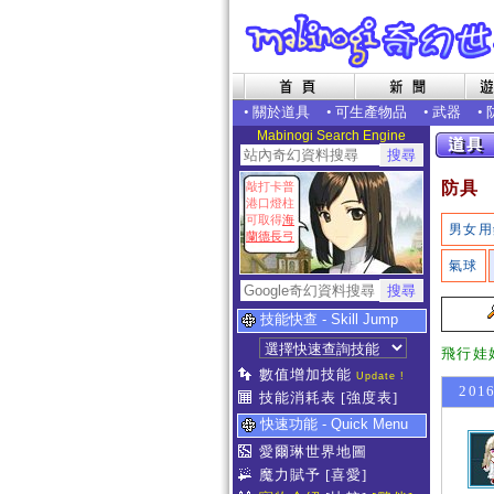
•
關於道具
•
可生產物品
•
武器
•
Mabinogi Search Engine
防具
敲打卡普
港口燈柱
可取得
海
男女用
蘭德長弓
氣球
技能快查 - Skill Jump
飛行娃
數值增加技能
Update !
201
技能消耗表
[強度表]
快速功能 - Quick Menu
愛爾琳世界地圖
魔力賦予
[喜愛]