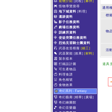
寵物介紹
[比較]
[夥伴]
怪物導覽搜尋
適用
地下城資料
[料理]
標
遺跡資料
影子任務資料
劇場任務資料
物
訓練所資料
使徒突襲任務資料
烈焰見習騎士團資料
武器改造模擬
[細工]
活
武器聚能
[效果]
[材料]
製衣樣本
打鐵設計圖
道具
可生產物品
料理食譜
角色稱號
食物效果
奇幻系列 - Fantasy
奇幻藝廊
[精華]
[廣場]
奇幻繪圖館
奇幻音樂廳