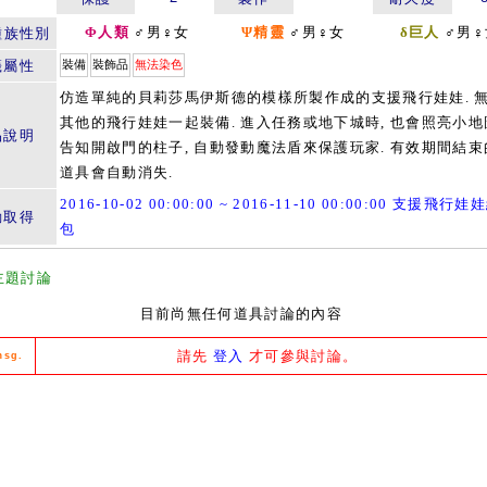
Φ人類
♂男♀女
Ψ精靈
♂男♀女
δ巨人
♂男♀
種族性別
籤屬性
裝備
裝飾品
無法染色
仿造單純的貝莉莎馬伊斯德的模樣所製作成的支援飛行娃娃. 
其他的飛行娃娃一起裝備. 進入任務或地下城時, 也會照亮小地
品說明
告知開啟門的柱子, 自動發動魔法盾來保護玩家. 有效期間結束
道具會自動消失.
2016-10-02 00:00:00 ~ 2016-11-10 00:00:00 支援飛行
動取得
包
主題討論
目前尚無任何道具討論的內容
請先
登入
才可參與討論。
msg.