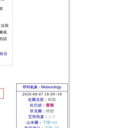
女
無法與
圖或
的話
娃娃組合
即時氣象 - Meteorology
2026-08-07 18:00~19
堤爾克那
：
晴朗
杜巴頓
：
雷雨
班克爾
：
晴朗
艾明馬夏
：
多雲
山米爾
：
下雨+65