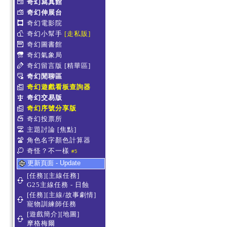
奇幻寫真館
奇幻伸展台
奇幻電影院
奇幻小幫手
[走私販]
奇幻圖書館
奇幻氣象局
奇幻留言版
[精華區]
奇幻閒聊區
奇幻遊戲看板查詢器
奇幻交易版
奇幻序號分享版
奇幻投票所
主題討論
[焦點]
角色名字顏色計算器
奇怪？不一樣
#5
更新頁面 - Update
[任務][主線任務]
G25主線任務 - 日蝕
[任務][主線/故事劇情]
寵物訓練師任務
[遊戲簡介][地圖]
摩格梅爾