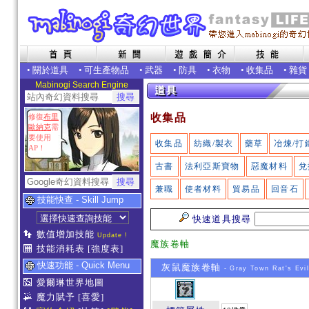
•
關於道具
•
可生產物品
•
武器
•
防具
•
衣物
•
收集品
•
雜貨
Mabinogi Search Engine
收集品
修復
布里
歐納克
需
要使用
收集品
紡織/製衣
藥草
冶煉/打
AP！
古書
法利亞斯寶物
惡魔材料
兌
兼職
使者材料
貿易品
回音石
技能快查 - Skill Jump
快速道具搜尋
數值增加技能
Update !
魔族卷軸
技能消耗表
[強度表]
快速功能 - Quick Menu
灰鼠魔族卷軸
- Gray Town Rat's Evil
愛爾琳世界地圖
魔力賦予
[喜愛]