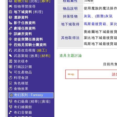
標籤屬性
寵物介紹
[比較]
[夥伴]
10堆疊
怪物導覽搜尋
使用魔族的魔法操
物品說明
地下城資料
[料理]
灰鼠
、
(困難)灰鼠
掉落怪物
遺跡資料
影子任務資料
瑪斯最後寶箱
、
萊
地下城取得
劇場任務資料
賽維爾地下城最後
訓練所資料
其他取得法
萊比地下城最後寶
使徒突襲任務資料
瑪斯地下城最後寶
烈焰見習騎士團資料
武器改造模擬
[細工]
道具主題討論
武器聚能
[效果]
[材料]
製衣樣本
目前尚
打鐵設計圖
可生產物品
請
msg.
料理食譜
角色稱號
食物效果
奇幻系列 - Fantasy
奇幻藝廊
[精華]
[廣場]
奇幻繪圖館
奇幻音樂廳