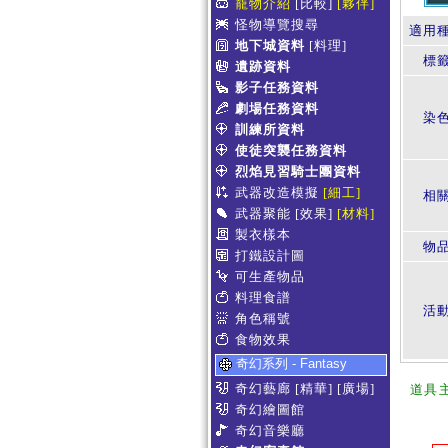
寵物介紹
[比較]
[夥伴]
怪物導覽搜尋
適用
地下城資料
[料理]
標
遺跡資料
影子任務資料
劇場任務資料
染
訓練所資料
使徒突襲任務資料
烈焰見習騎士團資料
武器改造模擬
[細工]
相
武器聚能
[效果]
[材料]
製衣樣本
物
打鐵設計圖
可生產物品
料理食譜
活
角色稱號
食物效果
奇幻系列 - Fantasy
奇幻藝廊
[精華]
[廣場]
道具
奇幻繪圖館
奇幻音樂廳