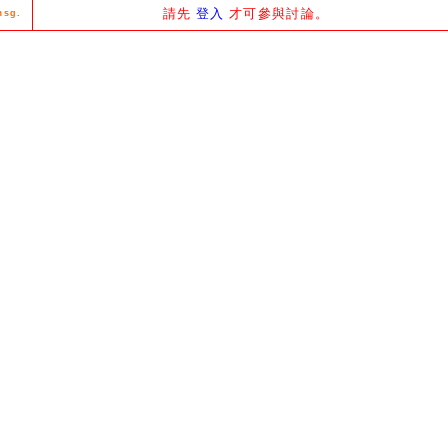
請先
登入
才可參與討論。
msg.