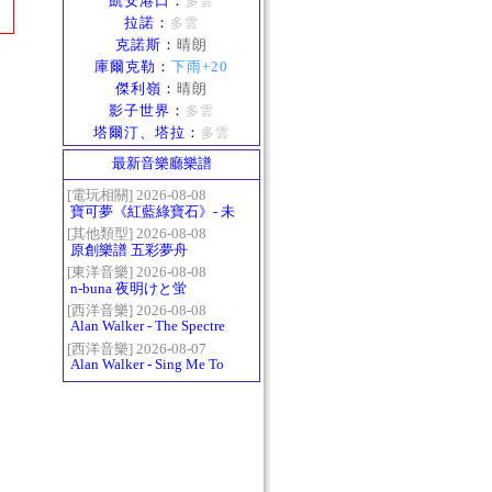
凱安港口
：
多雲
拉諾
：
多雲
克諾斯
：
晴朗
庫爾克勒
：
下雨+20
傑利嶺
：
晴朗
影子世界
：
多雲
塔爾汀、塔拉
：
多雲
最新音樂廳樂譜
[電玩相關] 2026-08-08
寶可夢《紅藍綠寶石》- 未
白鎮BGM (Littleroot Town)
[其他類型] 2026-08-08
原創樂譜 五彩夢舟
[東洋音樂] 2026-08-08
n-buna 夜明けと蛍
[西洋音樂] 2026-08-08
Alan Walker - The Spectre
[西洋音樂] 2026-08-07
Alan Walker - Sing Me To
Sleep