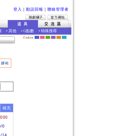
登入
｜
勘誤回報
｜
聯絡管理者
圖
•
其他
•
G點數
•
特殊搜尋
娜歐
補充
0000
0/0
4/14