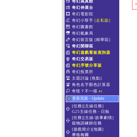
奇幻寫真館
奇幻伸展台
奇幻電影院
奇幻小幫手
[走私販]
奇幻圖書館
奇幻氣象局
奇幻留言版
[精華區]
奇幻閒聊區
奇幻遊戲看板查詢器
奇幻交易版
奇幻序號分享版
奇幻投票所
主題討論
[焦點]
角色名字顏色計算器
奇怪？不一樣
#5
更新頁面 - Update
[任務][主線任務]
G25主線任務 - 日蝕
[任務][主線/故事劇情]
寵物訓練師任務
[遊戲簡介][地圖]
摩格梅爾