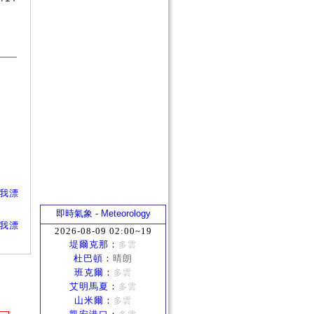
的還我漂
即時氣象 - Meteorology
的還我漂
2026-08-09 02:00~19
堤爾克那
：
多雲
杜巴頓
：
晴朗
班克爾
：
多雲
艾明馬夏
：
多雲
山米爾
：
多雲