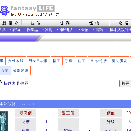
防具
•
衣物
•
收集品
•
雜貨
•
補給用品
•
食物
•
書籍
•
樣本與設計
服
女性衣服
男女用衣服
帽子
手套
鞋子
長袍/翅膀
魔法服裝
假髮
臉部裝飾
快速道具搜尋
耳朵假髮
- Fox Ear Hair
最高價
週三價
價值
2
1
防禦
升級
1
-
1
保護
製作
耐久度