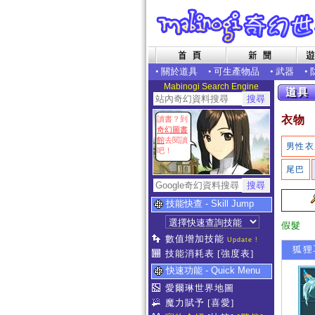
•
關於道具
•
可生產物品
•
武器
•
Mabinogi Search Engine
衣物
讀書？到
奇幻圖書
館
去閱讀
男性衣
吧！
尾巴
技能快查 - Skill Jump
假髮
數值增加技能
Update !
狐狸
技能消耗表
[強度表]
快速功能 - Quick Menu
愛爾琳世界地圖
魔力賦予
[喜愛]