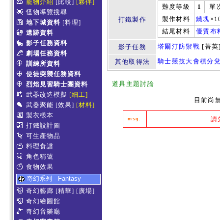
寵物介紹
[比較]
[夥伴]
難度等級
1
單
怪物導覽搜尋
製作材料
鐵塊
×1
打鐵製作
地下城資料
[料理]
結尾材料
優質布
遺跡資料
影子任務資料
塔爾汀防禦戰
[菁英
影子任務
劇場任務資料
騎士競技大會積分
其他取得法
訓練所資料
使徒突襲任務資料
道具主題討論
烈焰見習騎士團資料
武器改造模擬
[細工]
目前尚
武器聚能
[效果]
[材料]
製衣樣本
請
msg.
打鐵設計圖
可生產物品
料理食譜
角色稱號
食物效果
奇幻系列 - Fantasy
奇幻藝廊
[精華]
[廣場]
奇幻繪圖館
奇幻音樂廳