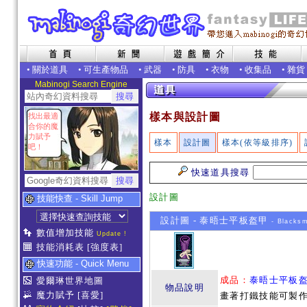
•
關於道具
•
可生產物品
•
武器
•
防具
•
衣物
•
收集品
•
雜貨
Mabinogi Search Engine
樣本與設計圖
找出最適
合你的魔
力賦予
樣本
設計圖
樣本(依等級排序)
吧！
快速道具搜尋
設計圖
技能快查 - Skill Jump
設計圖 - 泰晤士平板盔甲
- Blacksm
數值增加技能
Update !
技能消耗表
[強度表]
快速功能 - Quick Menu
成品：
泰晤士平板
愛爾琳世界地圖
物品說明
魔力賦予
[喜愛]
畫著打鐵技能可製