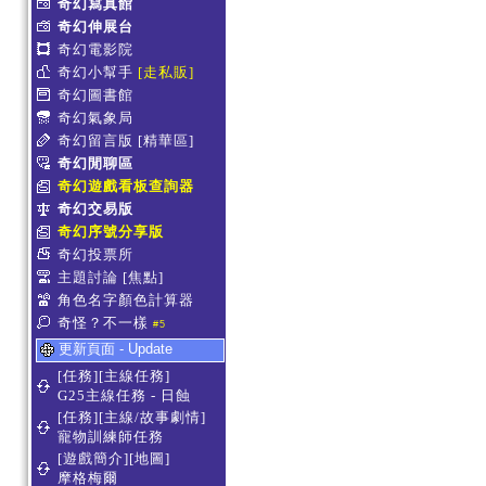
奇幻寫真館
奇幻伸展台
奇幻電影院
奇幻小幫手
[走私販]
奇幻圖書館
奇幻氣象局
奇幻留言版
[精華區]
奇幻閒聊區
奇幻遊戲看板查詢器
奇幻交易版
奇幻序號分享版
奇幻投票所
主題討論
[焦點]
角色名字顏色計算器
奇怪？不一樣
#5
更新頁面 - Update
[任務][主線任務]
G25主線任務 - 日蝕
[任務][主線/故事劇情]
寵物訓練師任務
[遊戲簡介][地圖]
摩格梅爾