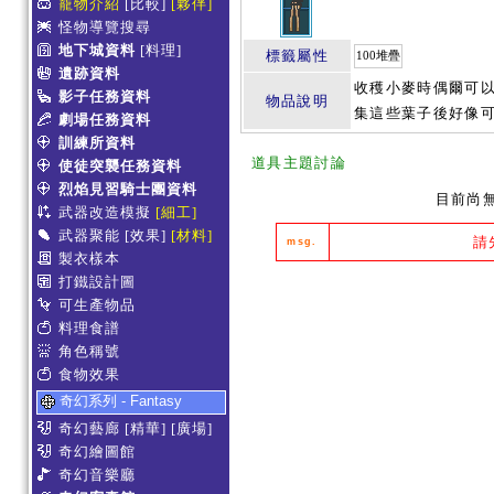
寵物介紹
[比較]
[夥伴]
怪物導覽搜尋
地下城資料
[料理]
標籤屬性
100堆疊
遺跡資料
收穫小麥時偶爾可以
影子任務資料
物品說明
集這些葉子後好像可
劇場任務資料
訓練所資料
道具主題討論
使徒突襲任務資料
烈焰見習騎士團資料
目前尚
武器改造模擬
[細工]
武器聚能
[效果]
[材料]
請
msg.
製衣樣本
打鐵設計圖
可生產物品
料理食譜
角色稱號
食物效果
奇幻系列 - Fantasy
奇幻藝廊
[精華]
[廣場]
奇幻繪圖館
奇幻音樂廳