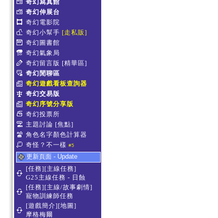
奇幻寫真館
奇幻伸展台
奇幻電影院
奇幻小幫手
[走私販]
奇幻圖書館
奇幻氣象局
奇幻留言版
[精華區]
奇幻閒聊區
奇幻遊戲看板查詢器
奇幻交易版
奇幻序號分享版
奇幻投票所
主題討論
[焦點]
角色名字顏色計算器
奇怪？不一樣
#5
更新頁面 - Update
[任務][主線任務]
G25主線任務 - 日蝕
[任務][主線/故事劇情]
寵物訓練師任務
[遊戲簡介][地圖]
摩格梅爾