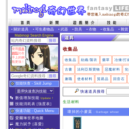
•
關於道具
•
可生產物品
•
武器
•
防具
•
衣物
•
收集品
•
雜貨
Mabinogi Search Engine
收集品
使用
塔座
鋼瓶
比在
手上的鋼
收集品
紡織/製衣
藥草
冶煉/打
瓶更強！
古書
法利亞斯寶物
惡魔材料
兌
兼職
使者材料
貿易品
回音石
技能快查 - Skill Jump
快速道具搜尋
數值增加技能
Update !
生活材料
技能消耗表
[強度表]
快速功能 - Quick Menu
壞掉的小麥葉
- Garbage wheat
愛爾琳世界地圖
魔力賦予
[喜愛]