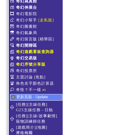
奇幻寫真館
奇幻伸展台
奇幻電影院
奇幻小幫手
[走私販]
奇幻圖書館
奇幻氣象局
奇幻留言版
[精華區]
奇幻閒聊區
奇幻遊戲看板查詢器
奇幻交易版
奇幻序號分享版
奇幻投票所
主題討論
[焦點]
角色名字顏色計算器
奇怪？不一樣
#5
更新頁面 - Update
[任務][主線任務]
G25主線任務 - 日蝕
[任務][主線/故事劇情]
寵物訓練師任務
[遊戲簡介][地圖]
摩格梅爾