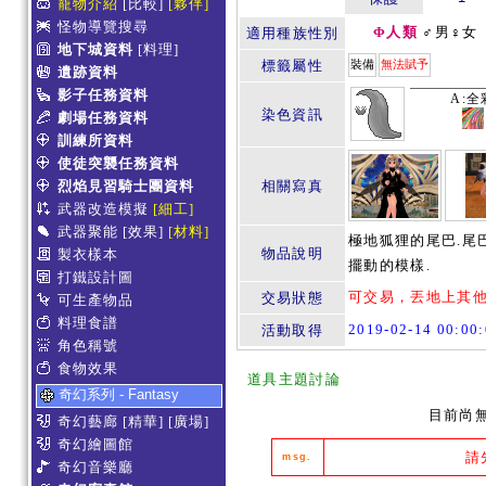
寵物介紹
[比較]
[夥伴]
怪物導覽搜尋
Φ人類
♂男♀女
適用種族性別
地下城資料
[料理]
標籤屬性
裝備
無法賦予
遺跡資料
影子任務資料
A:全
染色資訊
劇場任務資料
訓練所資料
使徒突襲任務資料
烈焰見習騎士團資料
相關寫真
武器改造模擬
[細工]
武器聚能
[效果]
[材料]
極地狐狸的尾巴.尾
物品說明
製衣樣本
擺動的模樣.
打鐵設計圖
可交易，丟地上其
交易狀態
可生產物品
料理食譜
2019-02-14 00:0
活動取得
角色稱號
食物效果
道具主題討論
奇幻系列 - Fantasy
目前尚
奇幻藝廊
[精華]
[廣場]
奇幻繪圖館
請
msg.
奇幻音樂廳