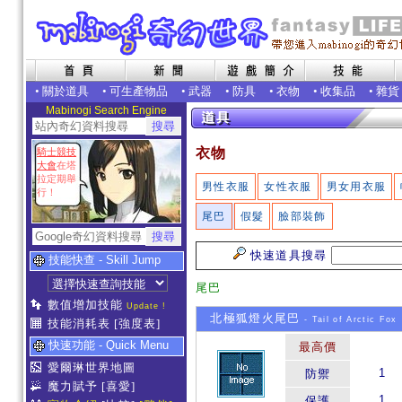
•
關於道具
•
可生產物品
•
武器
•
防具
•
衣物
•
收集品
•
雜貨
Mabinogi Search Engine
衣物
騎士競技
大會
在塔
拉定期舉
男性衣服
女性衣服
男女用衣服
行！
尾巴
假髮
臉部裝飾
快速道具搜尋
技能快查 - Skill Jump
尾巴
數值增加技能
Update !
北極狐燈火尾巴
- Tail of Arctic Fox
技能消耗表
[強度表]
快速功能 - Quick Menu
最高價
愛爾琳世界地圖
1
防禦
魔力賦予
[喜愛]
1
保護