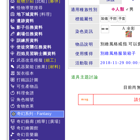
寵物介紹
[比較]
[夥伴]
怪物導覽搜尋
Φ人類
♂男
適用種族性別
地下城資料
[料理]
標籤屬性
裝備
手部
手套
遺跡資料
影子任務資料
A:全彩
染色資訊
劇場任務資料
訓練所資料
別緻風格戒指.可以
物品說明
使徒突襲任務資料
別緻風格服裝箱子
烈焰見習騎士團資料
使用獲得
武器改造模擬
[細工]
2018-11-29 00:0
活動取得
武器聚能
[效果]
[材料]
製衣樣本
道具主題討論
打鐵設計圖
可生產物品
目前尚
料理食譜
角色稱號
請
msg.
食物效果
奇幻系列 - Fantasy
奇幻藝廊
[精華]
[廣場]
奇幻繪圖館
奇幻音樂廳