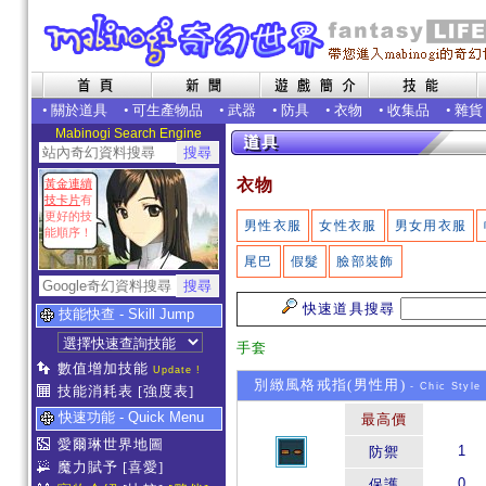
•
關於道具
•
可生產物品
•
武器
•
防具
•
衣物
•
收集品
•
雜貨
Mabinogi Search Engine
衣物
黃金連續
技卡片
有
更好的技
男性衣服
女性衣服
男女用衣服
能順序！
尾巴
假髮
臉部裝飾
快速道具搜尋
技能快查 - Skill Jump
手套
數值增加技能
Update !
別緻風格戒指(男性用)
- Chic Style 
技能消耗表
[強度表]
快速功能 - Quick Menu
最高價
愛爾琳世界地圖
1
防禦
魔力賦予
[喜愛]
0
保護