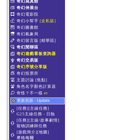
奇幻寫真館
奇幻伸展台
奇幻電影院
奇幻小幫手
[走私販]
奇幻圖書館
奇幻氣象局
奇幻留言版
[精華區]
奇幻閒聊區
奇幻遊戲看板查詢器
奇幻交易版
奇幻序號分享版
奇幻投票所
主題討論
[焦點]
角色名字顏色計算器
奇怪？不一樣
#5
更新頁面 - Update
[任務][主線任務]
G25主線任務 - 日蝕
[任務][主線/故事劇情]
寵物訓練師任務
[遊戲簡介][地圖]
摩格梅爾