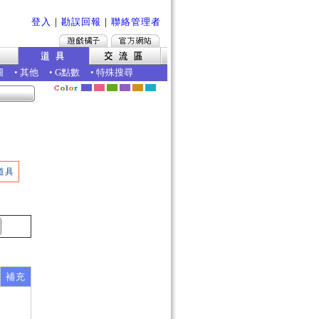
登入
｜
勘誤回報
｜
聯絡管理者
圖
•
其他
•
G點數
•
特殊搜尋
道具
補充