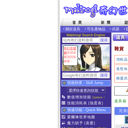
•
關於道具
•
可生產物品
•
武器
•
Mabinogi Search Engine
雜貨
奇幻音樂
廳
有很多
樂譜與歌
消耗品
曲喔～
造型休
精靈武
技能快查 - Skill Jump
數值增加技能
Update !
道具箱
技能消耗表
[強度表]
快速功能 - Quick Menu
完美
愛爾琳世界地圖
魔力賦予
[喜愛]