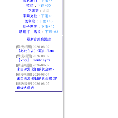
凱安港口
：
下雨+70
拉諾
：
下雨+65
克諾斯
：
多雲
庫爾克勒
：
下雨+80
傑利嶺
：
下雨+45
影子世界
：
下雨+45
塔爾汀、塔拉
：
下雨+65
最新音樂廳樂譜
[動漫相關] 2026-08-07
【あたらよ】僕は.../I am...
（我內心的糟糕念頭/僕の
[動漫相關] 2026-08-07
【Vivy】Fluorite Eye's
心のヤバイやつ第二季
Song
OP）
[動漫相關] 2026-08-07
來自深淵 烈日的黃金鄉 -
Gravity
[動漫相關] 2026-08-07
來自深淵 烈日的黃金鄉 OP
- かたち(Katachi)
[華語音樂] 2026-08-07
像煙火愛過