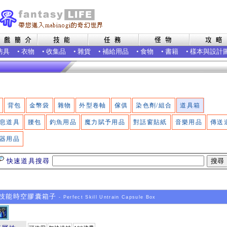
防具
•
衣物
•
收集品
•
雜貨
•
補給用品
•
食物
•
書籍
•
樣本與設計
背包
金幣袋
雜物
外型卷軸
傢俱
染色劑/組合
道具箱
息道具
腰包
釣魚用品
魔力賦予用品
對話窗貼紙
音樂用品
傳送
器用品
快速道具搜尋
技能時空膠囊箱子
- Perfect Skill Untrain Capsule Box