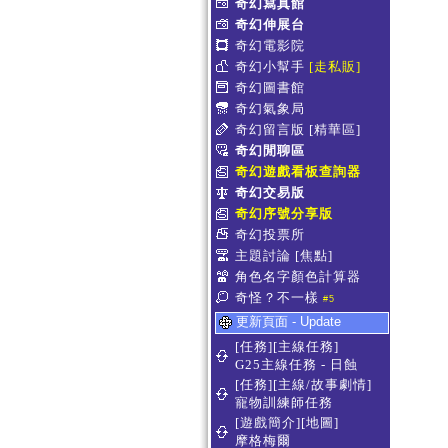
奇幻寫真館
奇幻伸展台
奇幻電影院
奇幻小幫手
[走私販]
奇幻圖書館
奇幻氣象局
奇幻留言版
[精華區]
奇幻閒聊區
奇幻遊戲看板查詢器
奇幻交易版
奇幻序號分享版
奇幻投票所
主題討論
[焦點]
角色名字顏色計算器
奇怪？不一樣
#5
更新頁面 - Update
[任務][主線任務]
G25主線任務 - 日蝕
[任務][主線/故事劇情]
寵物訓練師任務
[遊戲簡介][地圖]
摩格梅爾