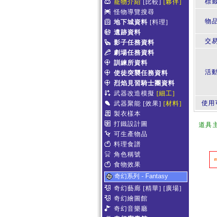
標
寵物介紹
[比較]
[夥伴]
怪物導覽搜尋
物
地下城資料
[料理]
遺跡資料
交
影子任務資料
劇場任務資料
訓練所資料
活
使徒突襲任務資料
烈焰見習騎士團資料
武器改造模擬
[細工]
使用
武器聚能
[效果]
[材料]
製衣樣本
打鐵設計圖
道具
可生產物品
料理食譜
角色稱號
食物效果
奇幻系列 - Fantasy
奇幻藝廊
[精華]
[廣場]
奇幻繪圖館
奇幻音樂廳