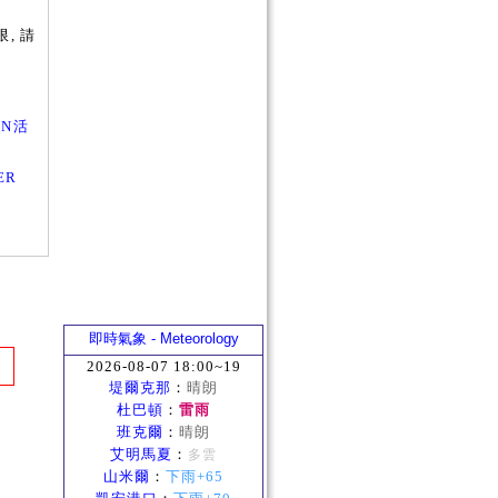
, 請
SON活
MER
即時氣象 - Meteorology
2026-08-07 18:00~19
堤爾克那
：
晴朗
杜巴頓
：
雷雨
班克爾
：
晴朗
艾明馬夏
：
多雲
山米爾
：
下雨+65