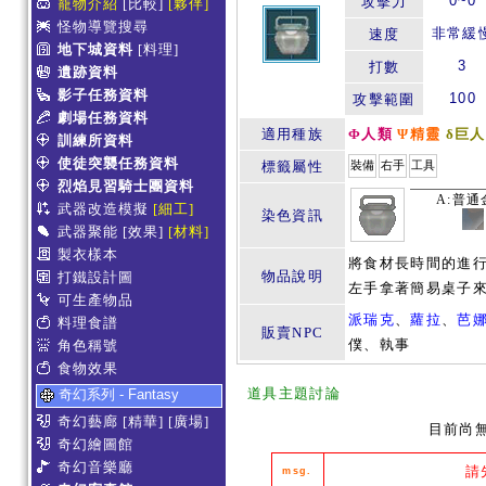
0~0
攻擊力
寵物介紹
[比較]
[夥伴]
怪物導覽搜尋
非常緩
速度
地下城資料
[料理]
3
打數
遺跡資料
影子任務資料
100
攻擊範圍
劇場任務資料
適用種族
Φ人類
Ψ精靈
δ巨人
訓練所資料
使徒突襲任務資料
標籤屬性
裝備
右手
工具
烈焰見習騎士團資料
A:普通
武器改造模擬
[細工]
染色資訊
武器聚能
[效果]
[材料]
製衣樣本
將食材長時間的進行
物品說明
打鐵設計圖
左手拿著簡易桌子來
可生產物品
派瑞克
、
蘿拉
、
芭
料理食譜
販賣NPC
僕、執事
角色稱號
食物效果
道具主題討論
奇幻系列 - Fantasy
奇幻藝廊
[精華]
[廣場]
目前尚
奇幻繪圖館
奇幻音樂廳
請
msg.