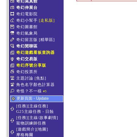
奇幻寫真館
奇幻伸展台
奇幻電影院
奇幻小幫手
[走私販]
奇幻圖書館
奇幻氣象局
奇幻留言版
[精華區]
奇幻閒聊區
奇幻遊戲看板查詢器
奇幻交易版
奇幻序號分享版
奇幻投票所
主題討論
[焦點]
角色名字顏色計算器
奇怪？不一樣
#5
更新頁面 - Update
[任務][主線任務]
G25主線任務 - 日蝕
[任務][主線/故事劇情]
寵物訓練師任務
[遊戲簡介][地圖]
摩格梅爾