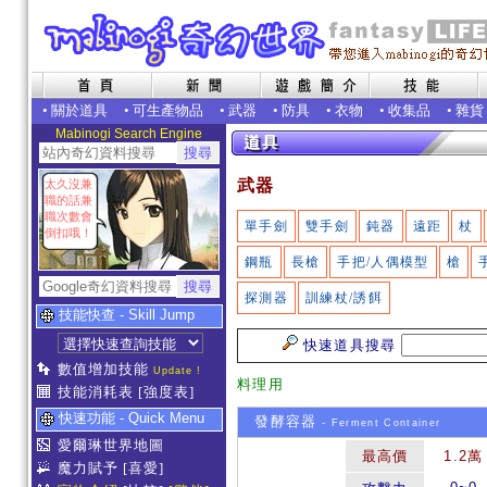
•
關於道具
•
可生產物品
•
武器
•
防具
•
衣物
•
收集品
•
雜貨
Mabinogi Search Engine
武器
太久沒兼
職的話兼
職次數會
單手劍
雙手劍
鈍器
遠距
杖
倒扣哦！
鋼瓶
長槍
手把/人偶模型
槍
探測器
訓練杖/誘餌
技能快查 - Skill Jump
快速道具搜尋
數值增加技能
Update !
料理用
技能消耗表
[強度表]
快速功能 - Quick Menu
發酵容器
- Ferment Container
愛爾琳世界地圖
最高價
1.2萬
魔力賦予
[喜愛]