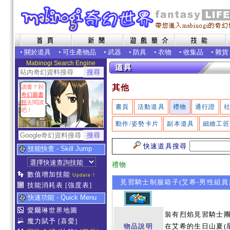
•
關於道具
•
可生產物品
•
武器
•
防具
•
衣物
•
收集品
•
雜貨
Mabinogi Search Engine
其他
讀書？到
奇幻圖書
館
去閱讀
書頁
活動道具
禮物
通行證
吧！
動作/姿勢卡片
副本道具
細緻工
快速道具搜尋
技能快查 - Skill Jump
禮物
數值增加技能
Update !
見習騎士制服箱子(艾希-男性組員
技能消耗表
[強度表]
快速功能 - Quick Menu
愛爾琳世界地圖
裝有烈焰見習騎士團
魔力賦予
[喜愛]
物品說明
在艾希的生日山夏(