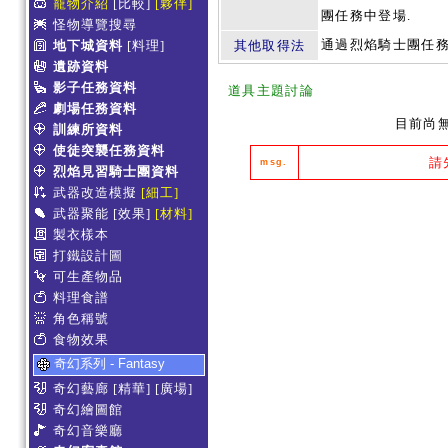
寵物介紹
[比較]
[夥伴]
團任務中登場.
怪物導覽搜尋
通過烈焰騎士團任
地下城資料
[料理]
其他取得法
遺跡資料
影子任務資料
道具主題討論
劇場任務資料
目前尚
訓練所資料
使徒突襲任務資料
請
msg.
烈焰見習騎士團資料
武器改造模擬
[細工]
武器聚能
[效果]
[材料]
製衣樣本
打鐵設計圖
可生產物品
料理食譜
角色稱號
食物效果
奇幻系列 - Fantasy
奇幻藝廊
[精華]
[廣場]
奇幻繪圖館
奇幻音樂廳