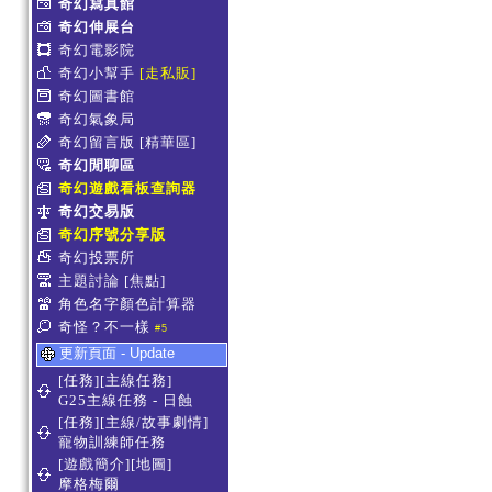
奇幻寫真館
奇幻伸展台
奇幻電影院
奇幻小幫手
[走私販]
奇幻圖書館
奇幻氣象局
奇幻留言版
[精華區]
奇幻閒聊區
奇幻遊戲看板查詢器
奇幻交易版
奇幻序號分享版
奇幻投票所
主題討論
[焦點]
角色名字顏色計算器
奇怪？不一樣
#5
更新頁面 - Update
[任務][主線任務]
G25主線任務 - 日蝕
[任務][主線/故事劇情]
寵物訓練師任務
[遊戲簡介][地圖]
摩格梅爾