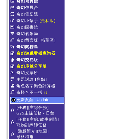
奇幻寫真館
奇幻伸展台
奇幻電影院
奇幻小幫手
[走私販]
奇幻圖書館
奇幻氣象局
奇幻留言版
[精華區]
奇幻閒聊區
奇幻遊戲看板查詢器
奇幻交易版
奇幻序號分享版
奇幻投票所
主題討論
[焦點]
角色名字顏色計算器
奇怪？不一樣
#5
更新頁面 - Update
[任務][主線任務]
G25主線任務 - 日蝕
[任務][主線/故事劇情]
寵物訓練師任務
[遊戲簡介][地圖]
摩格梅爾