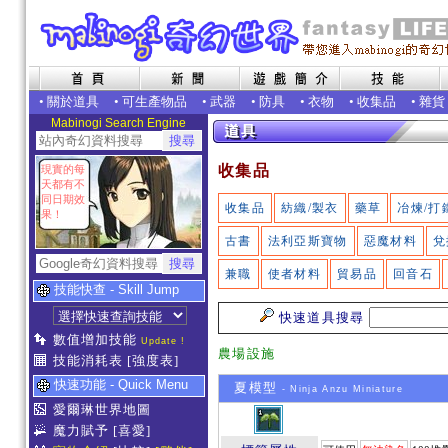
•
關於道具
•
可生產物品
•
武器
•
防具
•
衣物
•
收集品
•
雜貨
Mabinogi Search Engine
收集品
現實的每
天都有不
同日期效
收集品
紡織/製衣
藥草
冶煉/打
果！
古書
法利亞斯寶物
惡魔材料
兌
兼職
使者材料
貿易品
回音石
技能快查 - Skill Jump
快速道具搜尋
數值增加技能
Update !
農場設施
技能消耗表
[強度表]
快速功能 - Quick Menu
夏模型
- Ninja Anzu Miniature
愛爾琳世界地圖
魔力賦予
[喜愛]