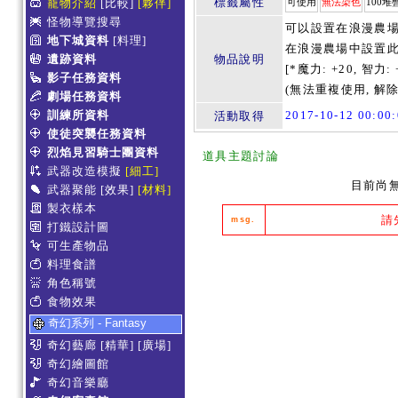
標籤屬性
寵物介紹
[比較]
[夥伴]
可使用
無法染色
100堆
怪物導覽搜尋
可以設置在浪漫農場
地下城資料
[料理]
在浪漫農場中設置此
遺跡資料
物品說明
[*魔力: +20, 智力: 
影子任務資料
(無法重複使用, 解
劇場任務資料
訓練所資料
2017-10-12 00:0
活動取得
使徒突襲任務資料
烈焰見習騎士團資料
道具主題討論
武器改造模擬
[細工]
目前尚
武器聚能
[效果]
[材料]
製衣樣本
請
msg.
打鐵設計圖
可生產物品
料理食譜
角色稱號
食物效果
奇幻系列 - Fantasy
奇幻藝廊
[精華]
[廣場]
奇幻繪圖館
奇幻音樂廳