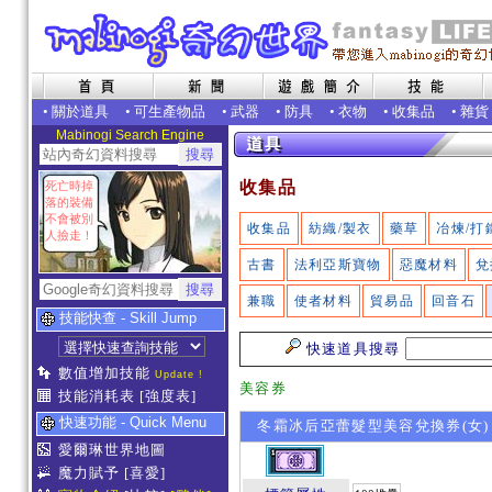
•
關於道具
•
可生產物品
•
武器
•
防具
•
衣物
•
收集品
•
雜貨
Mabinogi Search Engine
收集品
死亡時掉
落的裝備
不會被別
收集品
紡織/製衣
藥草
冶煉/打
人撿走！
古書
法利亞斯寶物
惡魔材料
兌
兼職
使者材料
貿易品
回音石
技能快查 - Skill Jump
快速道具搜尋
數值增加技能
Update !
美容券
技能消耗表
[強度表]
快速功能 - Quick Menu
冬霜冰后亞蕾髮型美容兌換券(女)
愛爾琳世界地圖
魔力賦予
[喜愛]