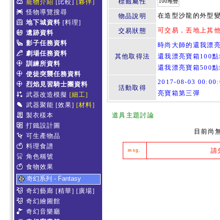
標籤屬性
寵物介紹
[比較]
[夥伴]
100堆疊
怪物導覽搜尋
在造型沙龍的外型變
物品說明
地下城資料
[料理]
可交易，丟地上其
交易狀態
遺跡資料
影子任務資料
時尚大師的還我漂
劇場任務資料
其他取得法
還我漂亮寶箱100
訓練所資料
還我漂亮寶箱500
使徒突襲任務資料
2017-08-03 00:0
烈焰見習騎士團資料
活動取得
亮寶箱第三彈
武器改造模擬
[細工]
武器聚能
[效果]
[材料]
製衣樣本
道具主題討論
打鐵設計圖
目前尚
可生產物品
料理食譜
請
msg.
角色稱號
食物效果
奇幻系列 - Fantasy
奇幻藝廊
[精華]
[廣場]
奇幻繪圖館
奇幻音樂廳