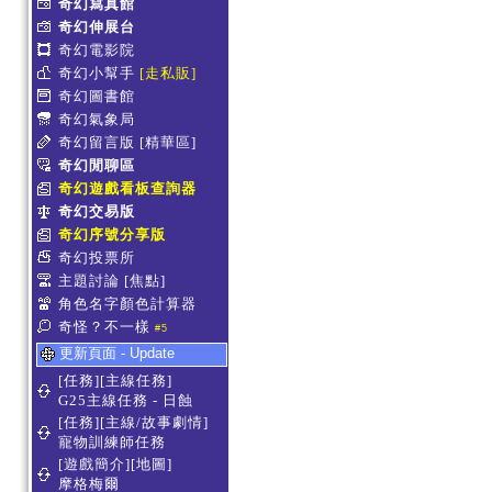
奇幻寫真館
奇幻伸展台
奇幻電影院
奇幻小幫手
[走私販]
奇幻圖書館
奇幻氣象局
奇幻留言版
[精華區]
奇幻閒聊區
奇幻遊戲看板查詢器
奇幻交易版
奇幻序號分享版
奇幻投票所
主題討論
[焦點]
角色名字顏色計算器
奇怪？不一樣
#5
更新頁面 - Update
[任務][主線任務]
G25主線任務 - 日蝕
[任務][主線/故事劇情]
寵物訓練師任務
[遊戲簡介][地圖]
摩格梅爾