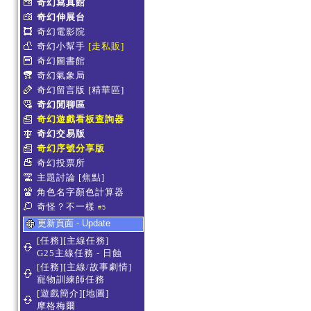
奇幻寫真館
奇幻伸展台
奇幻電影院
奇幻小幫手
[走私販]
奇幻圖書館
奇幻氣象局
奇幻留言版
[精華區]
奇幻閒聊區
奇幻遊戲看板查詢器
奇幻交易版
奇幻序號分享版
奇幻投票所
主題討論
[焦點]
角色名字顏色計算器
奇怪？不一樣
#5
更新頁面 - Update
[任務][主線任務]
G25主線任務 - 日蝕
[任務][主線/故事劇情]
寵物訓練師任務
[遊戲簡介][地圖]
摩格梅爾