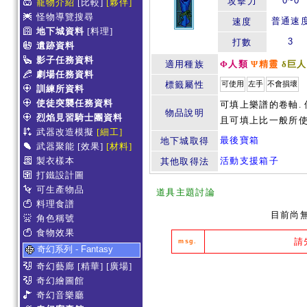
0~0
攻擊力
寵物介紹
[比較]
[夥伴]
怪物導覽搜尋
普通速
速度
地下城資料
[料理]
3
打數
遺跡資料
影子任務資料
適用種族
Φ人類
Ψ精靈
δ巨人
劇場任務資料
標籤屬性
可使用
左手
不會損壞
訓練所資料
使徒突襲任務資料
可填上樂譜的卷軸.
物品說明
烈焰見習騎士團資料
且可填上比一般所使
武器改造模擬
[細工]
最後寶箱
地下城取得
武器聚能
[效果]
[材料]
製衣樣本
活動支援箱子
其他取得法
打鐵設計圖
可生產物品
道具主題討論
料理食譜
目前尚
角色稱號
食物效果
請
msg.
奇幻系列 - Fantasy
奇幻藝廊
[精華]
[廣場]
奇幻繪圖館
奇幻音樂廳