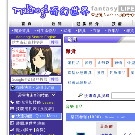
•
關於道具
•
可生產物品
•
武器
•
防具
•
衣物
•
收集品
•
雜貨
Mabinogi Search Engine
雜貨
快來
奇幻
藝廊
發揮
自己的創
消耗品
背包
金幣袋
雜物
外
意~
造型休息道具
腰包
釣魚用品
魔
精靈武器用品
技能快查 - Skill Jump
快速道具搜尋
數值增加技能
Update !
音樂用品
技能消耗表
[強度表]
快速功能 - Quick Menu
樂譜卷軸(1000)
- Score Scroll
愛爾琳世界地圖
最高價
魔力賦予
[喜愛]