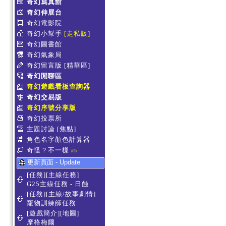
奇幻寫真館
奇幻伸展台
奇幻電影院
奇幻小幫手
[走私販]
奇幻圖書館
奇幻氣象局
奇幻留言版
[精華區]
奇幻閒聊區
奇幻遊戲看板查詢器
奇幻交易版
奇幻序號分享版
奇幻投票所
主題討論
[焦點]
角色名字顏色計算器
奇怪？不一樣
#5
更新頁面 - Update
[任務][主線任務]
G25主線任務 - 日蝕
[任務][主線/故事劇情]
寵物訓練師任務
[遊戲簡介][地圖]
摩格梅爾