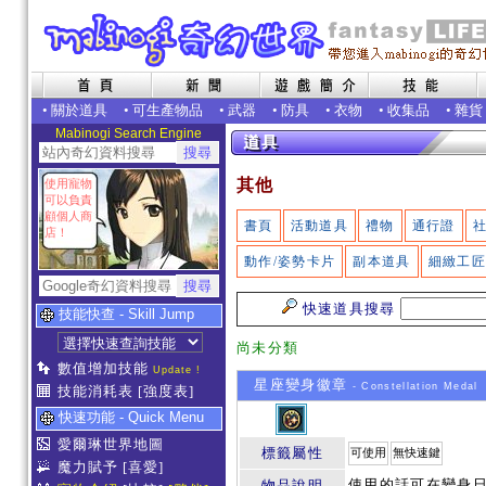
•
關於道具
•
可生產物品
•
武器
•
防具
•
衣物
•
收集品
•
雜貨
Mabinogi Search Engine
其他
使用寵物
可以負責
顧個人商
書頁
活動道具
禮物
通行證
店！
動作/姿勢卡片
副本道具
細緻工
快速道具搜尋
技能快查 - Skill Jump
尚未分類
數值增加技能
Update !
星座變身徽章
- Constellation Medal
技能消耗表
[強度表]
快速功能 - Quick Menu
愛爾琳世界地圖
標籤屬性
可使用
無快速鍵
魔力賦予
[喜愛]
使用的話可在變身日
物品說明