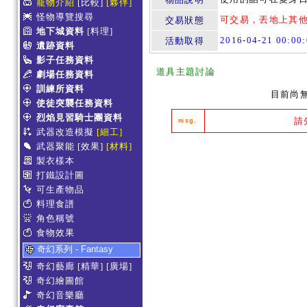
寵物介紹
[比較]
[夥伴]
怪物導覽搜尋
可交易，丟地上其
交易狀態
地下城資料
[料理]
2016-04-21 00:0
活動取得
遺跡資料
影子任務資料
道具主題討論
劇場任務資料
訓練所資料
目前尚
使徒突襲任務資料
烈焰見習騎士團資料
請
msg.
武器改造模擬
[細工]
武器聚能
[效果]
[材料]
製衣樣本
打鐵設計圖
可生產物品
料理食譜
角色稱號
食物效果
奇幻系列 - Fantasy
奇幻藝廊
[精華]
[廣場]
奇幻繪圖館
奇幻音樂廳