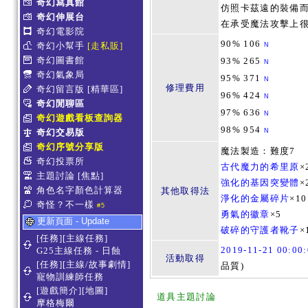
奇幻寫真館
仿照卡茲遠的裝備而
奇幻伸展台
在承受魔法攻擊上很
奇幻電影院
90% 106
奇幻小幫手
[走私販]
N
奇幻圖書館
93% 265
N
奇幻氣象局
95% 371
N
修理費用
奇幻留言版
[精華區]
96% 424
N
奇幻閒聊區
97% 636
N
奇幻遊戲看板查詢器
98% 954
奇幻交易版
N
奇幻序號分享版
魔法製造：難度7
奇幻投票所
古代魔力的希里原
×
主題討論
[焦點]
強化的基因突變體
×
角色名字顏色計算器
其他取得法
淨化的金屬碎片
×10
奇怪？不一樣
#5
勇氣的徽章
×5
更新頁面 - Update
破碎的守護者靴子
×
[任務][主線任務]
2019-11-21 00:0
G25主線任務 - 日蝕
活動取得
[任務][主線/故事劇情]
品質)
寵物訓練師任務
[遊戲簡介][地圖]
道具主題討論
摩格梅爾