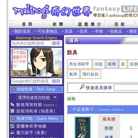
•
關於道具
•
可生產物品
•
武器
•
防具
•
衣物
•
收集品
•
雜貨
Mabinogi Search Engine
防具
快來
奇幻
藝廊
發揮
自己的創
男女用鎧甲
頭盔
鐵靴
盾
裝
意~
氣球
飛行娃娃
快速道具搜尋
技能快查 - Skill Jump
鐵靴
數值增加技能
Update !
卡茲遠靴子
- Caswyn Greave
技能消耗表
[強度表]
快速功能 - Quick Menu
最高價
愛爾琳世界地圖
1
防禦
魔力賦予
[喜愛]
1
保護