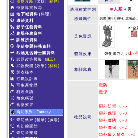
寵物介紹
[比較]
[夥伴]
怪物導覽搜尋
Φ人類
♂男
適用種族性別
地下城資料
[料理]
標籤屬性
裝備
腳部
鐵靴
皮製品
遺跡資料
影子任務資料
A:全
劇場任務資料
染色資訊
訓練所資料
使徒突襲任務資料
烈焰見習騎士團資料
1~4
套裝效果
強化審判之刃
武器改造模擬
[細工]
武器聚能
[效果]
[材料]
相關寫真
製衣樣本
打鐵設計圖
魔防 1
可生產物品
料理食譜
魔保 1
角色稱號
食物效果
額外防禦: 0~5
奇幻系列 - Fantasy
額外保護: 0~3
物品說明
奇幻藝廊
[精華]
[廣場]
額外魔防: 0~3
奇幻繪圖館
額外魔保: 0~2
奇幻音樂廳
額外最大耐久: 0~9