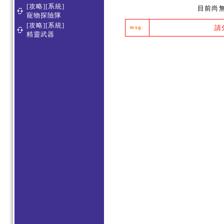
[攻略][系統]
目前尚
寵物探險隊
[攻略][系統]
請
msg.
精靈武器