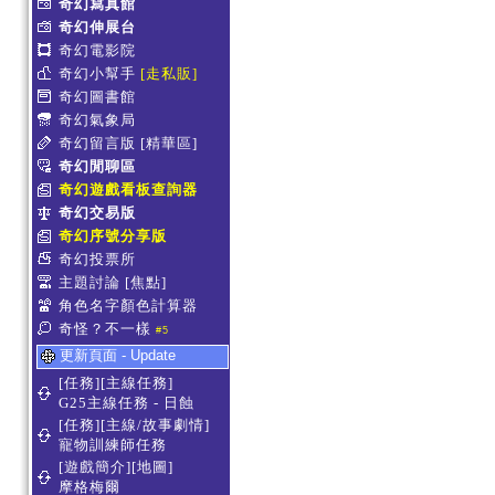
奇幻寫真館
奇幻伸展台
奇幻電影院
奇幻小幫手
[走私販]
奇幻圖書館
奇幻氣象局
奇幻留言版
[精華區]
奇幻閒聊區
奇幻遊戲看板查詢器
奇幻交易版
奇幻序號分享版
奇幻投票所
主題討論
[焦點]
角色名字顏色計算器
奇怪？不一樣
#5
更新頁面 - Update
[任務][主線任務]
G25主線任務 - 日蝕
[任務][主線/故事劇情]
寵物訓練師任務
[遊戲簡介][地圖]
摩格梅爾