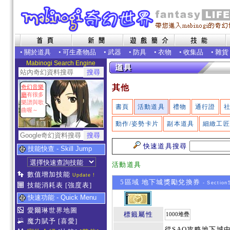
•
關於道具
•
可生產物品
•
武器
•
防具
•
衣物
•
收集品
•
雜貨
Mabinogi Search Engine
其他
奇幻音樂
廳
有很多
樂譜與歌
書頁
活動道具
禮物
通行證
曲喔～
動作/姿勢卡片
副本道具
細緻工
快速道具搜尋
技能快查 - Skill Jump
活動道具
數值增加技能
Update !
5區域 地下城獎勵兌換券
- Section
技能消耗表
[強度表]
快速功能 - Quick Menu
愛爾琳世界地圖
標籤屬性
1000堆疊
魔力賦予
[喜愛]
從SAO攻略地下城