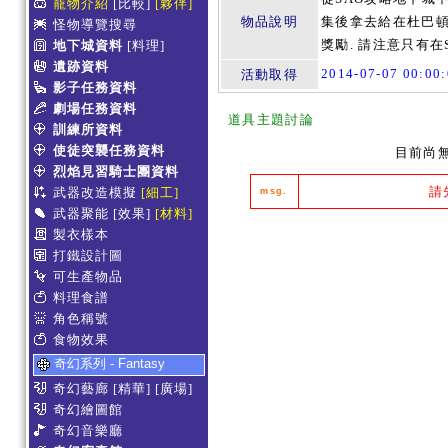
寵物介紹
[比較]
[夥伴]
物品說明
集後拿去給在杜巴
怪物導覽搜尋
獎勵. 請注意只有在
地下城資料
[料理]
遺跡資料
2014-07-07 00:0
活動取得
影子任務資料
劇場任務資料
道具主題討論
訓練所資料
使徒突襲任務資料
目前尚
烈焰見習騎士團資料
請
武器改造模擬
[細工]
msg.
武器聚能
[效果]
[材料]
製衣樣本
打鐵設計圖
可生產物品
料理食譜
角色稱號
食物效果
奇幻系列 - Fantasy
奇幻藝廊
[精華]
[廣場]
奇幻繪圖館
奇幻音樂廳