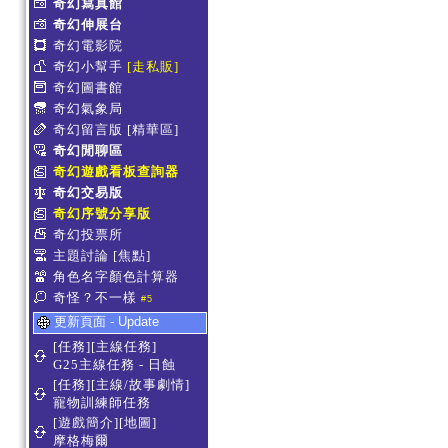
奇幻寫真館
奇幻伸展台
奇幻電影院
奇幻小幫手
[走私販]
奇幻圖書館
奇幻氣象局
奇幻留言版
[精華區]
奇幻閒聊區
奇幻遊戲看板查詢器
奇幻交易版
奇幻序號分享版
奇幻投票所
主題討論
[焦點]
角色名字顏色計算器
奇怪？不一樣
#5
更新頁面 - Update
[任務][主線任務]
G25主線任務 - 日蝕
[任務][主線/故事劇情]
寵物訓練師任務
[遊戲簡介][地圖]
摩格梅爾