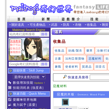
•
關於道具
•
可生產物品
•
武器
•
防具
•
衣物
•
收集品
•
雜貨
Mabinogi Search Engine
收集品
浪漫農場
種子可以
從食品店
收集品
紡織/製衣
藥草
冶煉/打
兼職獲得
古書
法利亞斯寶物
惡魔材料
兌
兼職
使者材料
貿易品
回音石
技能快查 - Skill Jump
快速道具搜尋
數值增加技能
Update !
惡魔材料
技能消耗表
[強度表]
快速功能 - Quick Menu
惡魔的木板
- Demonic Wood Plate
愛爾琳世界地圖
魔力賦予
[喜愛]