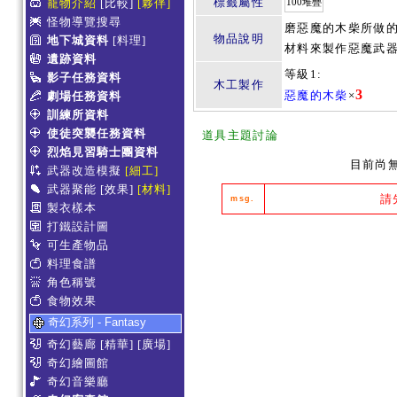
標籤屬性
寵物介紹
[比較]
[夥伴]
100堆疊
怪物導覽搜尋
磨惡魔的木柴所做的
物品說明
地下城資料
[料理]
材料來製作惡魔武器
遺跡資料
等級1:
影子任務資料
木工製作
3
惡魔的木柴
×
劇場任務資料
訓練所資料
使徒突襲任務資料
道具主題討論
烈焰見習騎士團資料
目前尚
武器改造模擬
[細工]
武器聚能
[效果]
[材料]
請
msg.
製衣樣本
打鐵設計圖
可生產物品
料理食譜
角色稱號
食物效果
奇幻系列 - Fantasy
奇幻藝廊
[精華]
[廣場]
奇幻繪圖館
奇幻音樂廳