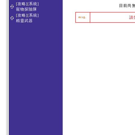
[攻略][系統]
目前尚
寵物探險隊
[攻略][系統]
請
msg.
精靈武器