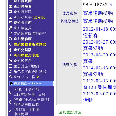
奇幻寫真館
98% 15732
N
奇幻伸展台
奇幻電影院
賓果獎勵禮物
使用獲得
奇幻小幫手
[走私販]
賓果獎勵禮物
其他取得法
奇幻圖書館
奇幻氣象局
2012-01-18 00
奇幻留言版
[精華區]
迎新春
奇幻閒聊區
2012-09-27 00
奇幻遊戲看板查詢器
賓果活動
奇幻交易版
2013-08-29 00
奇幻序號分享版
奇幻投票所
賓果
活動取得
主題討論
[焦點]
2014-02-13 00
角色名字顏色計算器
賓果活動
奇怪？不一樣
#5
2017-05-15 00
更新頁面 - Update
奇12th樂園
[任務][主線任務]
2017-09-07 00
G25主線任務 - 日蝕
[任務][主線/故事劇情]
活動
寵物訓練師任務
[遊戲簡介][地圖]
道具主題討論
摩格梅爾