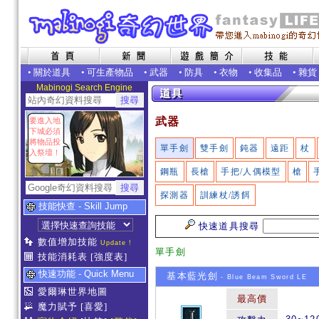
•
關於道具
•
可生產物品
•
武器
•
防具
•
衣物
•
收集品
•
雜貨
Mabinogi Search Engine
武器
要進入地
下城必須
將物品投
單手劍
雙手劍
鈍器
遠距
杖
入祭壇！
鋼瓶
長槍
手把/人偶模型
槍
探測器
訓練杖/誘餌
技能快查 - Skill Jump
快速道具搜尋
數值增加技能
Update !
單手劍
技能消耗表
[強度表]
快速功能 - Quick Menu
基本藍光劍
- Blue Beam Sword LE
愛爾琳世界地圖
最高價
魔力賦予
[喜愛]