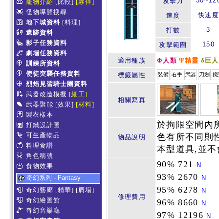
30~12
攻擊力
寵物介紹
[比較]
[夥伴]
怪物導覽搜尋
快速度
速度
地下城資料
[料理]
3
打數
遺跡資料
影子任務資料
150
攻擊範圍
劇場任務資料
適用種族
Φ人類
Ψ精靈
δ巨人
訓練所資料
使徒突襲任務資料
標籤屬性
裝備
右手
武器
刀劍
鐵
烈焰見習騎士團資料
武器改造模擬
[細工]
相關寫真
武器聚能
[效果]
[材料]
製衣樣本
於拘限空間內
打鐵設計圖
可生產物品
色有所不同則
物品說明
料理食譜
本型道具,並不
角色稱號
90% 721
N
食物效果
93% 2670
奇幻系列 - Fantasy
N
95% 6278
奇幻藝廊
[精華]
[廣場]
N
修理費用
奇幻繪圖館
96% 8660
N
奇幻音樂廳
97% 12196
N