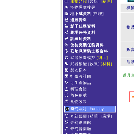
寵物介紹
[比較]
[夥伴]
怪物導覽搜尋
標
地下城資料
[料理]
遺跡資料
影子任務資料
物
劇場任務資料
訓練所資料
使徒突襲任務資料
販賣
烈焰見習騎士團資料
武器改造模擬
[細工]
活
武器聚能
[效果]
[材料]
製衣樣本
道具
打鐵設計圖
可生產物品
料理食譜
角色稱號
食物效果
奇幻系列 - Fantasy
奇幻藝廊
[精華]
[廣場]
奇幻繪圖館
奇幻音樂廳