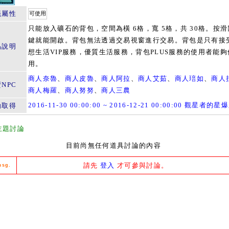
籤屬性
可使用
只能放入礦石的背包，空間為橫 6格，寬 5格，共 30格。按
鍵就能開啟。背包無法透過交易視窗進行交易。背包是只有接
品說明
想生活VIP服務，優質生活服務，背包PLUS服務的使用者能夠
用。
商人奈魯
、
商人皮魯
、
商人阿拉
、
商人艾茹
、
商人琣如
、
商人
NPC
商人梅羅
、
商人努努
、
商人三農
2016-11-30 00:00:00 ~ 2016-12-21 00:00:00 觀星者的
動取得
主題討論
目前尚無任何道具討論的內容
請先
登入
才可參與討論。
msg.