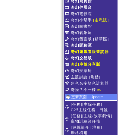
奇幻寫真館
奇幻伸展台
奇幻電影院
奇幻小幫手
[走私販]
奇幻圖書館
奇幻氣象局
奇幻留言版
[精華區]
奇幻閒聊區
奇幻遊戲看板查詢器
奇幻交易版
奇幻序號分享版
奇幻投票所
主題討論
[焦點]
角色名字顏色計算器
奇怪？不一樣
#5
更新頁面 - Update
[任務][主線任務]
G25主線任務 - 日蝕
[任務][主線/故事劇情]
寵物訓練師任務
[遊戲簡介][地圖]
摩格梅爾