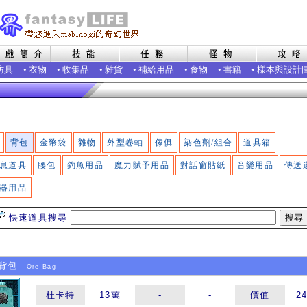
防具
•
衣物
•
收集品
•
雜貨
•
補給用品
•
食物
•
書籍
•
樣本與設計
背包
金幣袋
雜物
外型卷軸
傢俱
染色劑/組合
道具箱
息道具
腰包
釣魚用品
魔力賦予用品
對話窗貼紙
音樂用品
傳送
器用品
快速道具搜尋
背包
- Ore Bag
杜卡特
13萬
-
-
價值
2