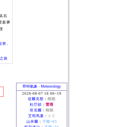
滑鼠右
受新夢
使
拉努
、
星爆之旅
即時氣象 - Meteorology
2026-08-07 18:00~19
堤爾克那
：
晴朗
杜巴頓
：
雷雨
班克爾
：
晴朗
艾明馬夏
：
多雲
山米爾
：
下雨+65