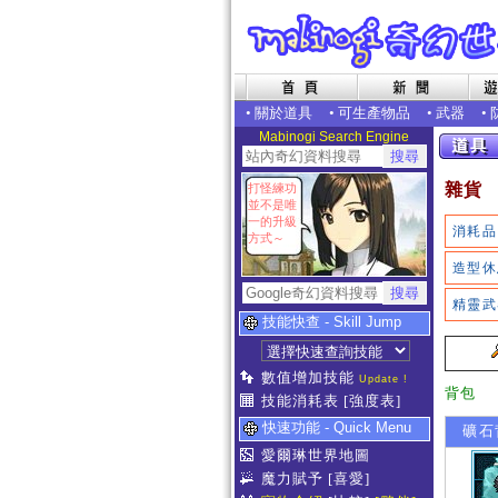
•
關於道具
•
可生產物品
•
武器
•
Mabinogi Search Engine
雜貨
打怪練功
並不是唯
一的升級
消耗品
方式～
造型休
精靈武
技能快查 - Skill Jump
數值增加技能
Update !
背包
技能消耗表
[強度表]
快速功能 - Quick Menu
礦石
愛爾琳世界地圖
魔力賦予
[喜愛]