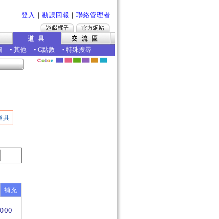
登入
｜
勘誤回報
｜
聯絡管理者
圖
•
其他
•
G點數
•
特殊搜尋
道具
補充
4000