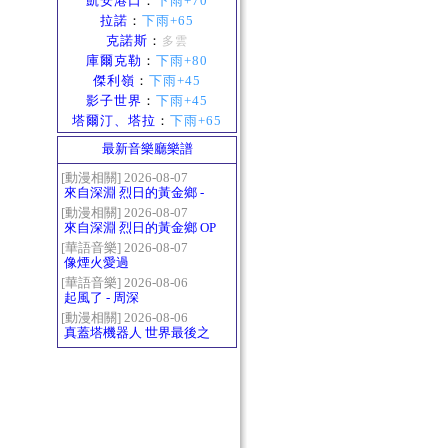
凱安港口
：
下雨+70
拉諾
：
下雨+65
克諾斯
：
多雲
庫爾克勒
：
下雨+80
傑利嶺
：
下雨+45
影子世界
：
下雨+45
塔爾汀、塔拉
：
下雨+65
最新音樂廳樂譜
[動漫相關] 2026-08-07
來自深淵 烈日的黃金鄉 -
Gravity
[動漫相關] 2026-08-07
來自深淵 烈日的黃金鄉 OP
- かたち(Katachi)
[華語音樂] 2026-08-07
像煙火愛過
[華語音樂] 2026-08-06
起風了 - 周深
[動漫相關] 2026-08-06
真蓋塔機器人 世界最後之
日OP2 HEATS