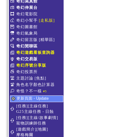
奇幻寫真館
奇幻伸展台
奇幻電影院
奇幻小幫手
[走私販]
奇幻圖書館
奇幻氣象局
奇幻留言版
[精華區]
奇幻閒聊區
奇幻遊戲看板查詢器
奇幻交易版
奇幻序號分享版
奇幻投票所
主題討論
[焦點]
角色名字顏色計算器
奇怪？不一樣
#5
更新頁面 - Update
[任務][主線任務]
G25主線任務 - 日蝕
[任務][主線/故事劇情]
寵物訓練師任務
[遊戲簡介][地圖]
摩格梅爾