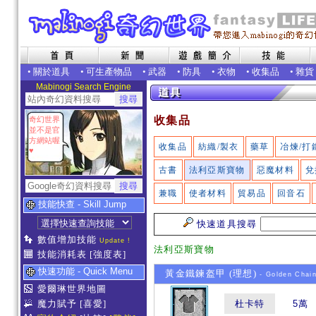
•
關於道具
•
可生產物品
•
武器
•
防具
•
衣物
•
收集品
•
雜貨
Mabinogi Search Engine
收集品
奇幻世界
並不是官
方網站喔
收集品
紡織/製衣
藥草
冶煉/打
♥
古書
法利亞斯寶物
惡魔材料
兌
兼職
使者材料
貿易品
回音石
技能快查 - Skill Jump
快速道具搜尋
數值增加技能
Update !
法利亞斯寶物
技能消耗表
[強度表]
快速功能 - Quick Menu
黃金鐵鍊盔甲 (理想)
- Golden Chain
愛爾琳世界地圖
魔力賦予
[喜愛]
杜卡特
5萬