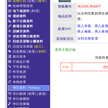
寵物介紹
[比較]
[夥伴]
怪物導覽搜尋
標籤屬性
無法染色
無法賦予
地下城資料
[料理]
以法利亞斯的理念
遺跡資料
物品說明
用。
影子任務資料
商人奈魯
、
商人皮
劇場任務資料
販賣NPC
訓練所資料
商人梅羅
、
商人努
使徒突襲任務資料
法利亞斯祭壇
其他取得法
烈焰見習騎士團資料
武器改造模擬
[細工]
道具主題討論
武器聚能
[效果]
[材料]
製衣樣本
目前尚
打鐵設計圖
可生產物品
請
msg.
料理食譜
角色稱號
食物效果
奇幻系列 - Fantasy
奇幻藝廊
[精華]
[廣場]
奇幻繪圖館
奇幻音樂廳