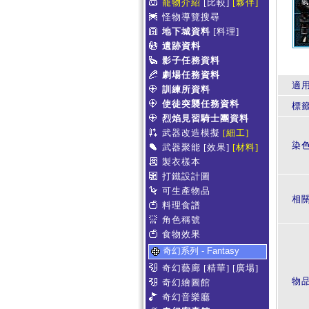
寵物介紹
[比較]
[夥伴]
怪物導覽搜尋
地下城資料
[料理]
遺跡資料
影子任務資料
劇場任務資料
適
訓練所資料
使徒突襲任務資料
標
烈焰見習騎士團資料
武器改造模擬
[細工]
染
武器聚能
[效果]
[材料]
製衣樣本
打鐵設計圖
可生產物品
相
料理食譜
角色稱號
食物效果
奇幻系列 - Fantasy
奇幻藝廊
[精華]
[廣場]
物
奇幻繪圖館
奇幻音樂廳