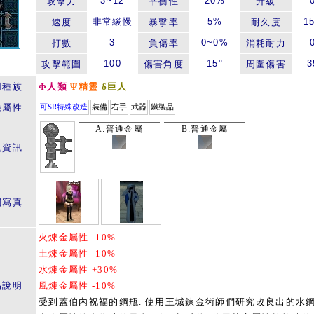
3~12
20%
攻擊力
平衡性
升級
非常緩慢
5%
1
速度
暴擊率
耐久度
3
0~0%
打數
負傷率
消耗耐力
100
15°
3
攻擊範圍
傷害角度
周圍傷害
用種族
Φ人類
Ψ精靈
δ巨人
籤屬性
可SR特殊改造
裝備
右手
武器
鐵製品
A:普通金屬
B:普通金屬
色資訊
關寫真
火煉金屬性 -10%
土煉金屬性 -10%
水煉金屬性 +30%
品說明
風煉金屬性 -10%
受到蓋伯內祝福的鋼瓶. 使用王城鍊金術師們研究改良出的水