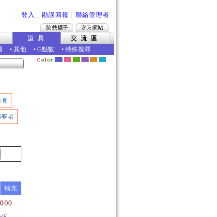
登入
｜
勘誤回報
｜
聯絡管理者
圖
•
其他
•
G點數
•
特殊搜尋
拳套
捕夢者
補充
4000