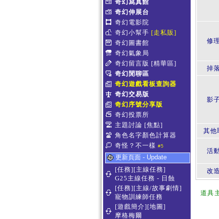
奇幻寫真館
奇幻伸展台
奇幻電影院
奇幻小幫手
[走私販]
修
奇幻圖書館
奇幻氣象局
奇幻留言版
[精華區]
掉
奇幻閒聊區
奇幻遊戲看板查詢器
奇幻交易版
影
奇幻序號分享版
奇幻投票所
主題討論
[焦點]
其他
角色名字顏色計算器
奇怪？不一樣
#5
活
更新頁面 - Update
[任務][主線任務]
改
G25主線任務 - 日蝕
[任務][主線/故事劇情]
道具
寵物訓練師任務
[遊戲簡介][地圖]
摩格梅爾