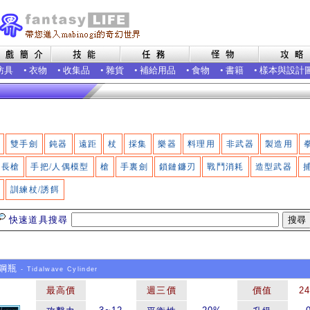
防具
•
衣物
•
收集品
•
雜貨
•
補給用品
•
食物
•
書籍
•
樣本與設計
雙手劍
鈍器
遠距
杖
採集
樂器
料理用
非武器
製造用
長槍
手把/人偶模型
槍
手裏劍
鎖鏈鐮刃
戰鬥消耗
造型武器
訓練杖/誘餌
快速道具搜尋
鋼瓶
- Tidalwave Cylinder
最高價
週三價
價值
2