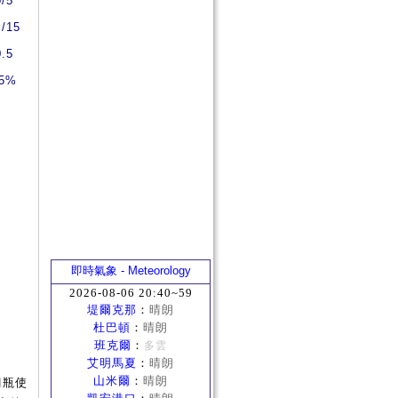
0/5
5/15
0.5
5%
即時氣象 - Meteorology
2026-08-06 20:40~59
堤爾克那
：
晴朗
杜巴頓
：
晴朗
班克爾
：
多雲
艾明馬夏
：
晴朗
山米爾
：
晴朗
鋼瓶使