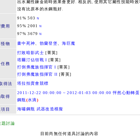
出水屬性鍊金術時效果會更好. 相反的, 使用其它屬性技能時效
沒有比原本的水鋼瓶好.
91% 503
N
95% 2001
理費用
N
97% 3679
N
畫中死神
、
勃蘭登堡
、
海巨魔
落怪物
打敗暗影武士
[菁英]
塔爾汀佔領戰 I
[菁英]
子任務
打倒弗魔族指揮官 I
[菁英]
打倒弗魔族指揮官 II
[菁英]
塔拉拍賣會競標
取得法
2011-12-22 00:00:00 ~ 2012-01-03 00:00:00 怦然心動轉蛋
動取得
鋼瓶
(
水滴
)
海嘯鋼瓶 武器改造模擬
造項目
主題討論
目前尚無任何道具討論的內容