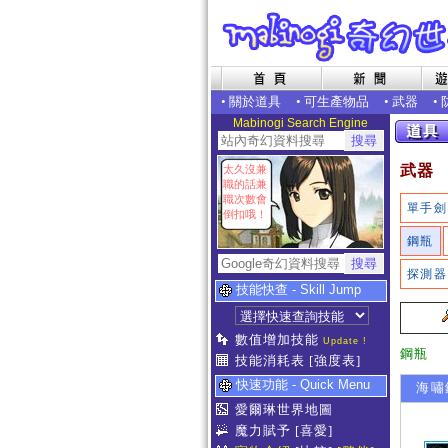
•
關於道具
•
可生產物品
•
武器
•
Mabinogi Search Engine
武器
太久沒兼
職的話兼
職次數會
單手劍
倒扣哦！
鋼瓶
探測器
技能快查 - Skill Jump
數值增加技能
Update !
鋼瓶
技能消耗表
[強度表]
快速功能 - Quick Menu
海嘯
愛爾琳世界地圖
魔力賦予
[喜愛]