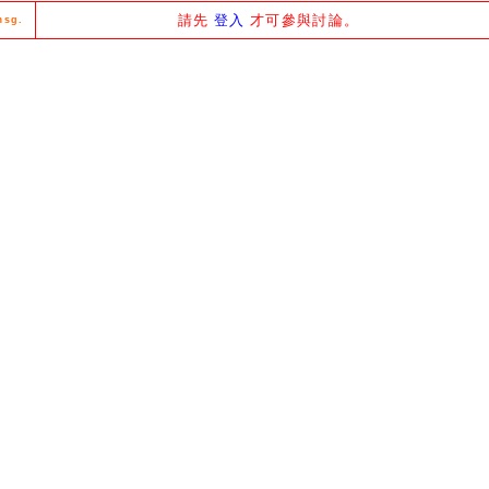
請先
登入
才可參與討論。
msg.