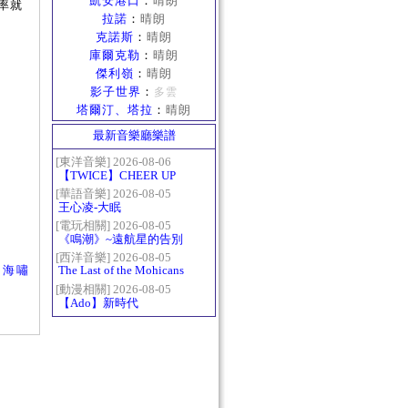
凱安港口
：
晴朗
率就
拉諾
：
晴朗
克諾斯
：
晴朗
庫爾克勒
：
晴朗
傑利嶺
：
晴朗
影子世界
：
多雲
塔爾汀、塔拉
：
晴朗
最新音樂廳樂譜
[東洋音樂] 2026-08-06
【TWICE】CHEER UP
[華語音樂] 2026-08-05
王心凌-大眠
[電玩相關] 2026-08-05
《鳴潮》~遠航星的告別
[西洋音樂] 2026-08-05
海嘯
The Last of the Mohicans
最後的莫西乾人
[動漫相關] 2026-08-05
【Ado】新時代