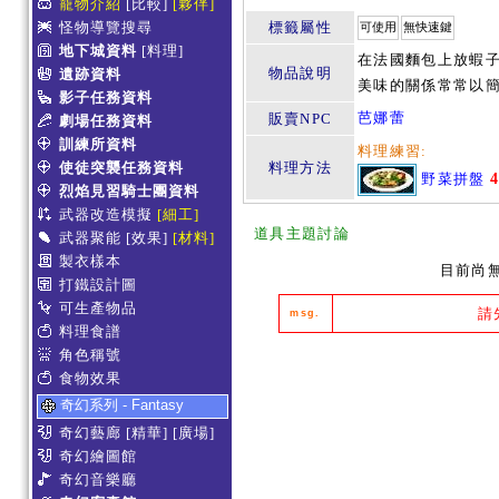
寵物介紹
[比較]
[夥伴]
怪物導覽搜尋
標籤屬性
可使用
無快速鍵
地下城資料
[料理]
在法國麵包上放蝦
物品說明
遺跡資料
美味的關係常常以
影子任務資料
芭娜蕾
販賣NPC
劇場任務資料
訓練所資料
料理練習:
使徒突襲任務資料
料理方法
野菜拼盤
烈焰見習騎士團資料
武器改造模擬
[細工]
道具主題討論
武器聚能
[效果]
[材料]
製衣樣本
目前尚
打鐵設計圖
可生產物品
請
msg.
料理食譜
角色稱號
食物效果
奇幻系列 - Fantasy
奇幻藝廊
[精華]
[廣場]
奇幻繪圖館
奇幻音樂廳