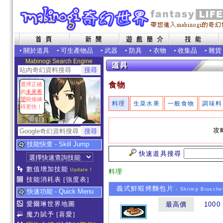
•
關於道具
•
可生產物品
•
武器
•
防具
•
衣物
•
收集品
•
雜貨
Mabinogi Search Engine
食物
選擇正確
的
未來希
望
能修練
料理
生菜水果
一般食物
調味料
得更快！
攻
技能快查 - Skill Jump
快速道具搜尋
數值增加技能
Update !
料理
技能消耗表
[強度表]
義式鮮蝦烤麵包片
- Shrimp Brusche
快速功能 - Quick Menu
愛爾琳世界地圖
最高價
1000
魔力賦予
[喜愛]