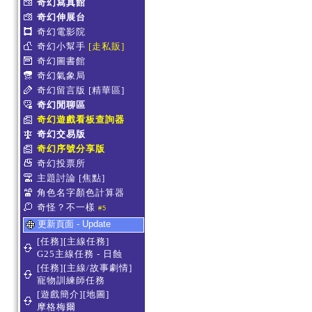
奇幻寫真館
奇幻伸展台
奇幻電影院
奇幻小幫手
[走私販]
奇幻圖書館
奇幻氣象局
奇幻留言版
[精華區]
奇幻閒聊區
奇幻遊戲看板查詢器
奇幻交易版
奇幻序號分享版
奇幻投票所
主題討論
[焦點]
角色名字顏色計算器
奇怪？不一樣
#5
更新頁面 - Update
[任務][主線任務]
G25主線任務 - 日蝕
[任務][主線/故事劇情]
寵物訓練師任務
[遊戲簡介][地圖]
摩格梅爾