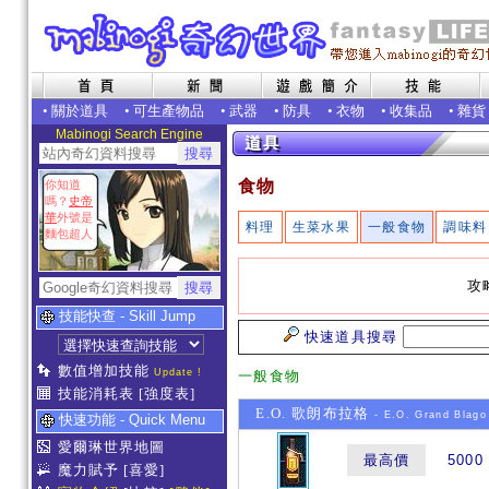
•
關於道具
•
可生產物品
•
武器
•
防具
•
衣物
•
收集品
•
雜貨
Mabinogi Search Engine
食物
你知道
嗎？
史帝
華
外號是
料理
生菜水果
一般食物
調味料
麵包超人
攻
技能快查 - Skill Jump
快速道具搜尋
數值增加技能
Update !
一般食物
技能消耗表
[強度表]
E.O. 歌朗布拉格
- E.O. Grand Blago
快速功能 - Quick Menu
愛爾琳世界地圖
最高價
5000
魔力賦予
[喜愛]