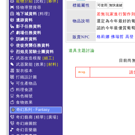
寵物介紹
[比較]
[夥伴]
標籤屬性
可使用
無快速鍵
怪物導覽搜尋
地下城資料
[料理]
若無玩家進行製作
遺跡資料
物品說明
選定為今年最好的
影子任務資料
認的今年最優質葡
劇場任務資料
格莉娜
佛瑞哲
高登
販賣NPC
訓練所資料
使徒突襲任務資料
道具主題討論
烈焰見習騎士團資料
武器改造模擬
[細工]
目前尚
武器聚能
[效果]
[材料]
製衣樣本
請
msg.
打鐵設計圖
可生產物品
料理食譜
角色稱號
食物效果
奇幻系列 - Fantasy
奇幻藝廊
[精華]
[廣場]
奇幻繪圖館
奇幻音樂廳