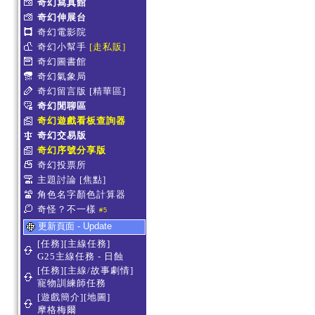
奇幻寫真館
奇幻伸展台
奇幻電影院
奇幻小幫手
[走私販]
奇幻圖書館
奇幻氣象局
奇幻留言版
[精華區]
奇幻閒聊區
奇幻遊戲看板查詢器
奇幻交易版
奇幻序號分享版
奇幻投票所
主題討論
[焦點]
角色名字顏色計算器
奇怪？不一樣
#5
更新頁面 - Update
[任務][主線任務]
G25主線任務 - 日蝕
[任務][主線/故事劇情]
寵物訓練師任務
[遊戲簡介][地圖]
摩格梅爾