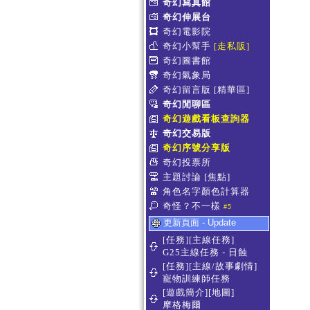
奇幻寫真館
奇幻伸展台
奇幻電影院
奇幻小幫手
[走私販]
奇幻圖書館
奇幻氣象局
奇幻留言版
[精華區]
奇幻閒聊區
奇幻遊戲看板查詢器
奇幻交易版
奇幻序號分享版
奇幻投票所
主題討論
[焦點]
角色名字顏色計算器
奇怪？不一樣
#5
更新頁面 - Update
[任務][主線任務]
G25主線任務 - 日蝕
[任務][主線/故事劇情]
寵物訓練師任務
[遊戲簡介][地圖]
摩格梅爾