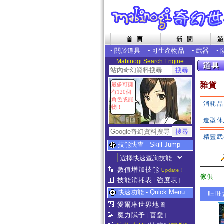
•
關於道具
•
可生產物品
•
武器
•
Mabinogi Search Engine
雜貨
最多可擁
有120個
角色或寵
消耗品
物！
造型休
精靈武
技能快查 - Skill Jump
數值增加技能
Update !
傢俱
技能消耗表
[強度表]
快速功能 - Quick Menu
旺旺
愛爾琳世界地圖
魔力賦予
[喜愛]