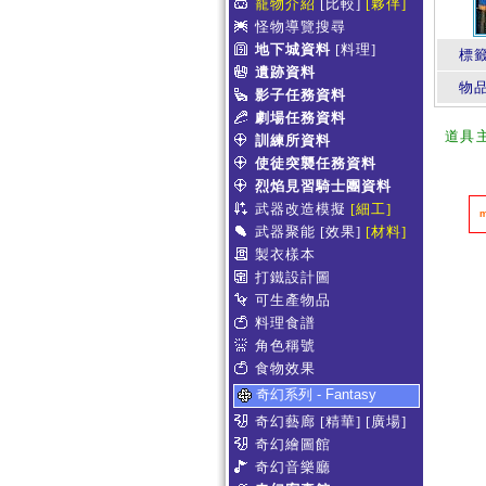
寵物介紹
[比較]
[夥伴]
怪物導覽搜尋
地下城資料
[料理]
標
遺跡資料
物
影子任務資料
劇場任務資料
道具
訓練所資料
使徒突襲任務資料
烈焰見習騎士團資料
武器改造模擬
[細工]
武器聚能
[效果]
[材料]
製衣樣本
打鐵設計圖
可生產物品
料理食譜
角色稱號
食物效果
奇幻系列 - Fantasy
奇幻藝廊
[精華]
[廣場]
奇幻繪圖館
奇幻音樂廳