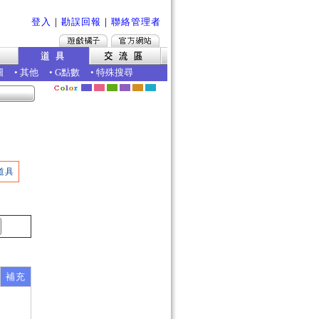
登入
｜
勘誤回報
｜
聯絡管理者
圖
•
其他
•
G點數
•
特殊搜尋
道具
補充