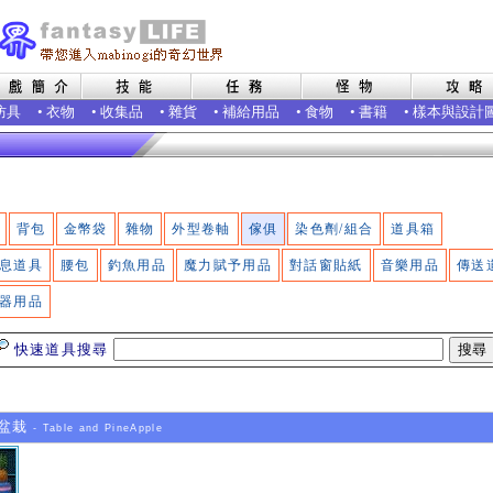
防具
•
衣物
•
收集品
•
雜貨
•
補給用品
•
食物
•
書籍
•
樣本與設計
背包
金幣袋
雜物
外型卷軸
傢俱
染色劑/組合
道具箱
息道具
腰包
釣魚用品
魔力賦予用品
對話窗貼紙
音樂用品
傳送
器用品
快速道具搜尋
盆栽
- Table and PineApple