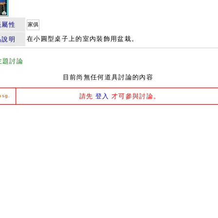
籤屬性
家俱
在小圓型桌子上的室內裝飾用盆栽。
品說明
主題討論
目前尚無任何道具討論的內容
請先
登入
才可參與討論。
msg.