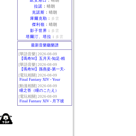
凱安港口
：
晴朗
拉諾
：
晴朗
克諾斯
：
晴朗
庫爾克勒
：
多雲
傑利嶺
：
晴朗
影子世界
：
多雲
塔爾汀、塔拉
：
多雲
最新音樂廳樂譜
[華語音樂] 2026-08-09
【瑪奇M】五月天-知足-精
修版
[華語音樂] 2026-08-09
【瑪奇M】孫燕姿-第一天-
精修版
[電玩相關] 2026-08-09
Final Fantasy XIV - Your
Answer
[動漫相關] 2026-08-09
瞳之答（瞳のこたえ）
[電玩相關] 2026-08-09
Final Fantasy XIV - 月下彼
岸花 ～蛮神ツクヨミ討滅
戦～