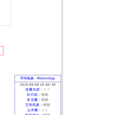
即時氣象 - Meteorology
2026-08-09 20:40~59
堤爾克那
：
多雲
杜巴頓
：
晴朗
班克爾
：
晴朗
艾明馬夏
：
晴朗
山米爾
：
多雲