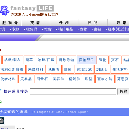
防具
•
衣物
•
收集品
•
雜貨
•
補給用品
•
食物
•
書籍
•
樣本與設計
品
紡織/製衣
藥草
冶煉/打鐵
魔族卷軸
怪物部位
遺物
寶石
結
法利亞斯寶物
惡魔材料
兌換卷
圖騰
農場設施
訓練石
生活材料
使者材料
貿易品
回音石
美容券
稱號券
理型
寵物才能
芬恩寶
快速道具搜尋
位
沙漠蜘蛛的毒囊
- Poisongland of Black Fennec Spider