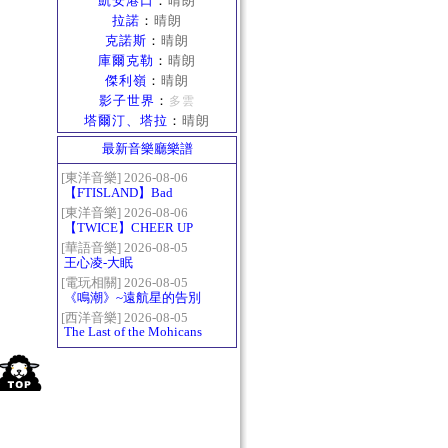
凱安港口
：
晴朗
拉諾
：
晴朗
克諾斯
：
晴朗
庫爾克勒
：
晴朗
傑利嶺
：
晴朗
影子世界
：
多雲
塔爾汀、塔拉
：
晴朗
最新音樂廳樂譜
[東洋音樂] 2026-08-06
【FTISLAND】Bad
Woman
[東洋音樂] 2026-08-06
【TWICE】CHEER UP
[華語音樂] 2026-08-05
王心凌-大眠
[電玩相關] 2026-08-05
《鳴潮》~遠航星的告別
[西洋音樂] 2026-08-05
The Last of the Mohicans
最後的莫西乾人