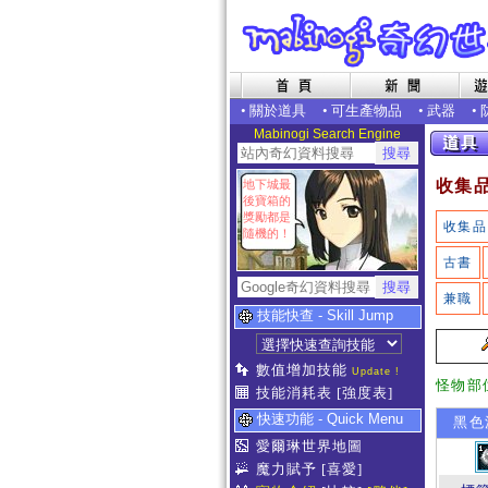
•
關於道具
•
可生產物品
•
武器
•
Mabinogi Search Engine
收集
地下城最
後寶箱的
獎勵都是
收集品
隨機的！
古書
兼職
技能快查 - Skill Jump
數值增加技能
Update !
怪物部
技能消耗表
[強度表]
快速功能 - Quick Menu
黑色
愛爾琳世界地圖
魔力賦予
[喜愛]