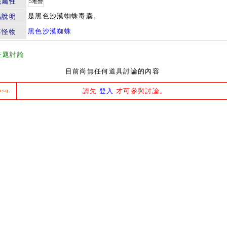
籤屬性
5堆疊
是黑色沙漠蜘蛛毒囊。
品說明
黑色沙漠蜘蛛
落怪物
主題討論
目前尚無任何道具討論的內容
請先
登入
才可參與討論。
msg.