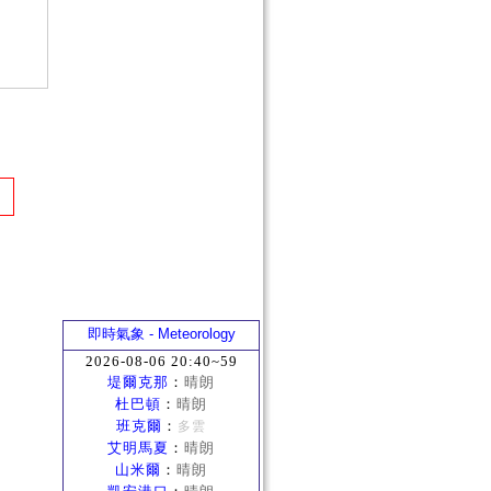
即時氣象 - Meteorology
2026-08-06 20:40~59
堤爾克那
：
晴朗
杜巴頓
：
晴朗
班克爾
：
多雲
艾明馬夏
：
晴朗
山米爾
：
晴朗