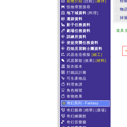
標
寵物介紹
[比較]
[夥伴]
怪物導覽搜尋
物
地下城資料
[料理]
掉
遺跡資料
影子任務資料
道具
劇場任務資料
訓練所資料
使徒突襲任務資料
烈焰見習騎士團資料
武器改造模擬
[細工]
武器聚能
[效果]
[材料]
製衣樣本
打鐵設計圖
可生產物品
料理食譜
角色稱號
食物效果
奇幻系列 - Fantasy
奇幻藝廊
[精華]
[廣場]
奇幻繪圖館
奇幻音樂廳