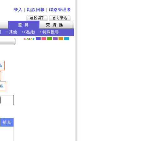
登入
｜
勘誤回報
｜
聯絡管理者
圖
•
其他
•
G點數
•
特殊搜尋
晶
珠
補充