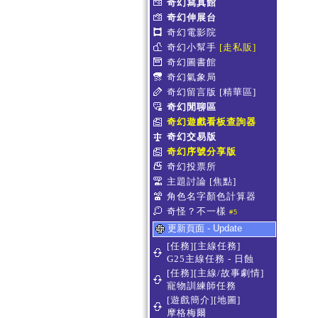
奇幻寫真館
奇幻伸展台
奇幻電影院
奇幻小幫手
[走私販]
奇幻圖書館
奇幻氣象局
奇幻留言版
[精華區]
奇幻閒聊區
奇幻遊戲看板查詢器
奇幻交易版
奇幻序號分享版
奇幻投票所
主題討論
[焦點]
角色名字顏色計算器
奇怪？不一樣
#5
更新頁面 - Update
[任務][主線任務]
G25主線任務 - 日蝕
[任務][主線/故事劇情]
寵物訓練師任務
[遊戲簡介][地圖]
摩格梅爾