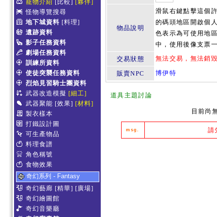
寵物介紹
[比較]
[夥伴]
滑鼠右鍵點擊這個
怪物導覽搜尋
地下城資料
[料理]
的碼頭地區開啟個
物品說明
遺跡資料
色表示為可使用地
影子任務資料
中，使用後像支票
劇場任務資料
無法交易，無法銷
交易狀態
訓練所資料
使徒突襲任務資料
博伊特
販賣NPC
烈焰見習騎士團資料
武器改造模擬
[細工]
道具主題討論
武器聚能
[效果]
[材料]
目前尚
製衣樣本
打鐵設計圖
請
msg.
可生產物品
料理食譜
角色稱號
食物效果
奇幻系列 - Fantasy
奇幻藝廊
[精華]
[廣場]
奇幻繪圖館
奇幻音樂廳