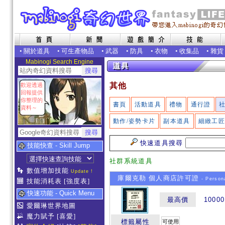
•
關於道具
•
可生產物品
•
武器
•
防具
•
衣物
•
收集品
•
雜貨
Mabinogi Search Engine
其他
歡迎透過
回報提供
你整理的
書頁
活動道具
禮物
通行證
資料～
動作/姿勢卡片
副本道具
細緻工
快速道具搜尋
技能快查 - Skill Jump
社群系統道具
數值增加技能
Update !
庫爾克勒 個人商店許可證
- Person
技能消耗表
[強度表]
快速功能 - Quick Menu
最高價
10000
愛爾琳世界地圖
魔力賦予
[喜愛]
標籤屬性
可使用