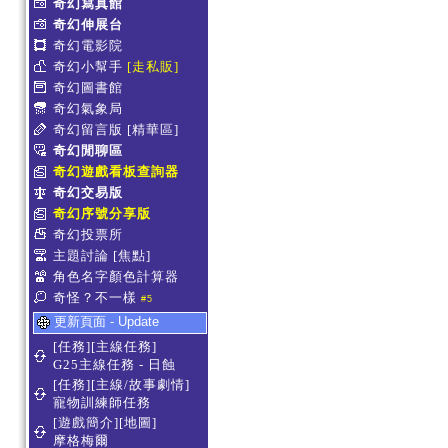
奇幻寫真館
奇幻伸展台
奇幻電影院
奇幻小幫手
[走私販]
奇幻圖書館
奇幻氣象局
奇幻留言版
[精華區]
奇幻閒聊區
奇幻遊戲看板查詢器
奇幻交易版
奇幻序號分享版
奇幻投票所
主題討論
[焦點]
角色名字顏色計算器
奇怪？不一樣
#5
更新頁面 - Update
[任務][主線任務]
G25主線任務 - 日蝕
[任務][主線/故事劇情]
寵物訓練師任務
[遊戲簡介][地圖]
摩格梅爾