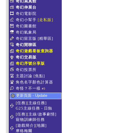
奇幻寫真館
奇幻伸展台
奇幻電影院
奇幻小幫手
[走私販]
奇幻圖書館
奇幻氣象局
奇幻留言版
[精華區]
奇幻閒聊區
奇幻遊戲看板查詢器
奇幻交易版
奇幻序號分享版
奇幻投票所
主題討論
[焦點]
角色名字顏色計算器
奇怪？不一樣
#5
更新頁面 - Update
[任務][主線任務]
G25主線任務 - 日蝕
[任務][主線/故事劇情]
寵物訓練師任務
[遊戲簡介][地圖]
摩格梅爾