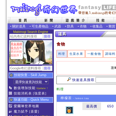
•
關於道具
•
可生產物品
•
武器
•
防具
•
衣物
•
收集品
•
雜貨
Mabinogi Search Engine
食物
黃金連續
技卡片
有
更好的技
料理
生菜水果
一般食物
調味料
能順序！
攻
技能快查 - Skill Jump
快速道具搜尋
數值增加技能
Update !
料理
技能消耗表
[強度表]
檸檬茶
- lemon tea
快速功能 - Quick Menu
愛爾琳世界地圖
最高價
650
魔力賦予
[喜愛]