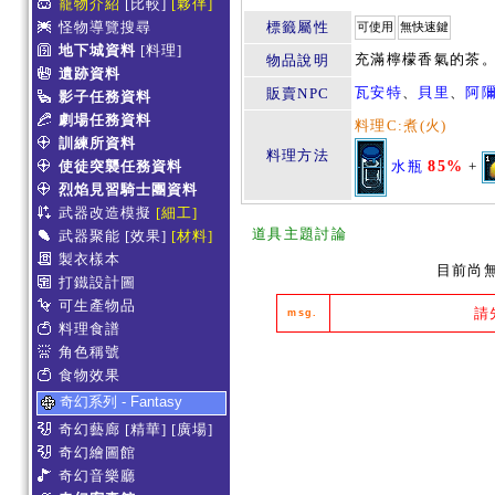
寵物介紹
[比較]
[夥伴]
怪物導覽搜尋
標籤屬性
可使用
無快速鍵
地下城資料
[料理]
充滿檸檬香氣的茶
物品說明
遺跡資料
瓦安特
、
貝里
、
阿
販賣NPC
影子任務資料
劇場任務資料
料理C:煮(火)
訓練所資料
料理方法
水瓶
85%
+
使徒突襲任務資料
烈焰見習騎士團資料
武器改造模擬
[細工]
道具主題討論
武器聚能
[效果]
[材料]
製衣樣本
目前尚
打鐵設計圖
可生產物品
請
msg.
料理食譜
角色稱號
食物效果
奇幻系列 - Fantasy
奇幻藝廊
[精華]
[廣場]
奇幻繪圖館
奇幻音樂廳