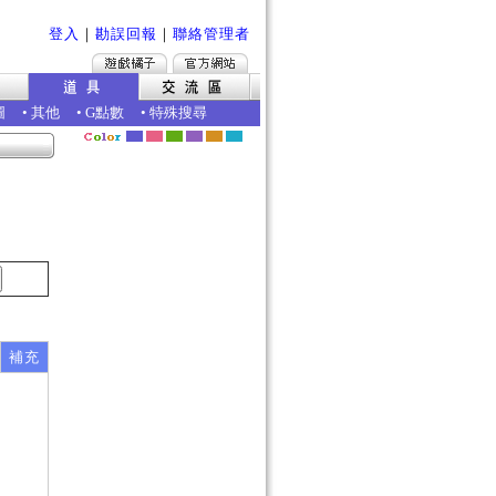
登入
｜
勘誤回報
｜
聯絡管理者
圖
•
其他
•
G點數
•
特殊搜尋
補充