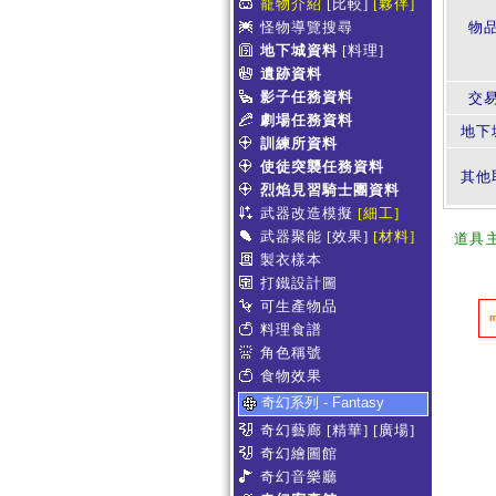
寵物介紹
[比較]
[夥伴]
怪物導覽搜尋
物
地下城資料
[料理]
遺跡資料
影子任務資料
交
劇場任務資料
地下
訓練所資料
使徒突襲任務資料
其他
烈焰見習騎士團資料
武器改造模擬
[細工]
武器聚能
[效果]
[材料]
道具
製衣樣本
打鐵設計圖
可生產物品
料理食譜
角色稱號
食物效果
奇幻系列 - Fantasy
奇幻藝廊
[精華]
[廣場]
奇幻繪圖館
奇幻音樂廳