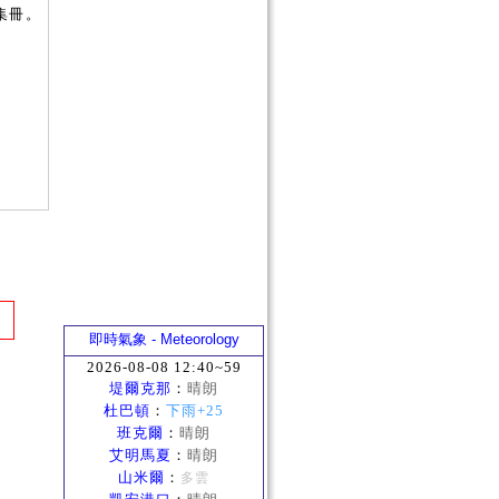
集冊。
即時氣象 - Meteorology
2026-08-08 12:40~59
堤爾克那
：
晴朗
杜巴頓
：
下雨+25
班克爾
：
晴朗
艾明馬夏
：
晴朗
山米爾
：
多雲