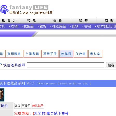
防具
•
衣物
•
收集品
•
雜貨
•
補給用品
•
食物
•
書籍
•
樣本與設計
籍
實用圖書
文學書籍
導覽手冊
收集冊
任務書
素材集
快速道具搜尋
予收藏品系列 Vol.1
- Enchantment Collection Series Vol. 1
籤屬性
裝備
可使用
無法賦予
完成獎勵：
(
悠閒的
)
魔力賦予卷軸