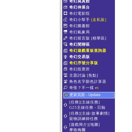
奇幻寫真館
奇幻伸展台
奇幻電影院
奇幻小幫手
[走私販]
奇幻圖書館
奇幻氣象局
奇幻留言版
[精華區]
奇幻閒聊區
奇幻遊戲看板查詢器
奇幻交易版
奇幻序號分享版
奇幻投票所
主題討論
[焦點]
角色名字顏色計算器
奇怪？不一樣
#5
更新頁面 - Update
[任務][主線任務]
G25主線任務 - 日蝕
[任務][主線/故事劇情]
寵物訓練師任務
[遊戲簡介][地圖]
摩格梅爾