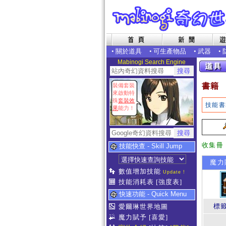
•
關於道具
•
可生產物品
•
武器
•
Mabinogi Search Engine
書籍
裝備套裝
來啟動特
殊
套裝效
技能書
果
能力！
收集冊
技能快查 - Skill Jump
魔力賦
數值增加技能
Update !
技能消耗表
[強度表]
快速功能 - Quick Menu
標
愛爾琳世界地圖
魔力賦予
[喜愛]