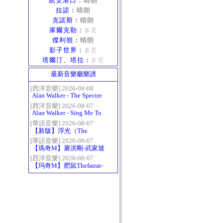
凱安港口
：
晴朗
拉諾
：
晴朗
克諾斯
：
晴朗
庫爾克勒
：
多雲
傑利嶺
：
晴朗
影子世界
：
多雲
塔爾汀、塔拉
：
多雲
最新音樂廳樂譜
[西洋音樂] 2026-08-08
Alan Walker - The Spectre
[西洋音樂] 2026-08-07
Alan Walker - Sing Me To
Sleep
[華語音樂] 2026-08-07
【新版】浮光（The
History）：六和弦
[華語音樂] 2026-08-07
【瑪奇M】屠洪剛-武家坡
2021
[西洋音樂] 2026-08-07
【玛奇M】肥鼠Thefatrat-
Monody