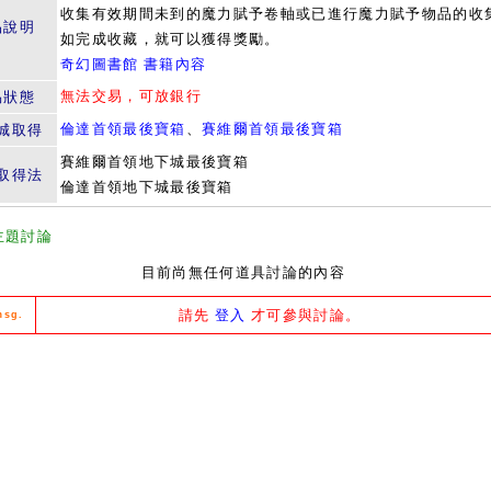
收集有效期間未到的魔力賦予卷軸或已進行魔力賦予物品的收
品說明
如完成收藏，就可以獲得獎勵。
奇幻圖書館 書籍內容
無法交易，可放銀行
易狀態
倫達首領最後寶箱
、
賽維爾首領最後寶箱
城取得
賽維爾首領地下城最後寶箱
取得法
倫達首領地下城最後寶箱
主題討論
目前尚無任何道具討論的內容
請先
登入
才可參與討論。
msg.