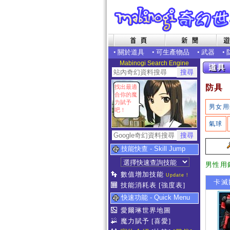
•
關於道具
•
可生產物品
•
武器
•
Mabinogi Search Engine
防具
找出最適
合你的魔
力賦予
男女用
吧！
氣球
技能快查 - Skill Jump
男性用
數值增加技能
Update !
卡滅爾
技能消耗表
[強度表]
快速功能 - Quick Menu
愛爾琳世界地圖
魔力賦予
[喜愛]