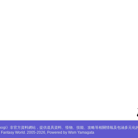
mabinogi》非官方資料網站，提供道具資料、怪物、技能、攻略等相關情報及包涵多元
gi Fantasy World. 2005-2026, Powered by Wsm Yamagata