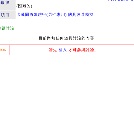
動取得
(困難的)
卡滅爾勇氣鎧甲(男性專用) 防具改造模擬
造項目
主題討論
目前尚無任何道具討論的內容
請先
登入
才可參與討論。
msg.