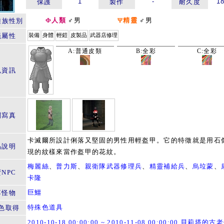
1
-
1
保護
製作
耐久度
Φ人類
♂男
Ψ精靈
♂男
種族性別
籤屬性
裝備
身體
輕鎧
皮製品
武器店修理
A:普通皮類
B:全彩
C:全彩
色資訊
關寫真
卡滅爾所設計俐落又堅固的男性用輕盔甲。它的特徵就是用石
品說明
現的紋樣來當作盔甲的花紋。
梅麗絲
、
普力斯
、
親衛隊武器修理兵
、
精靈補給兵
、
烏垃蒙
、
NPC
卡隆
巨鱷
落怪物
特殊色道具
色取得
2010-10-18 00:00:00 ~ 2010-11-08 00:00:00 貝莉塔的