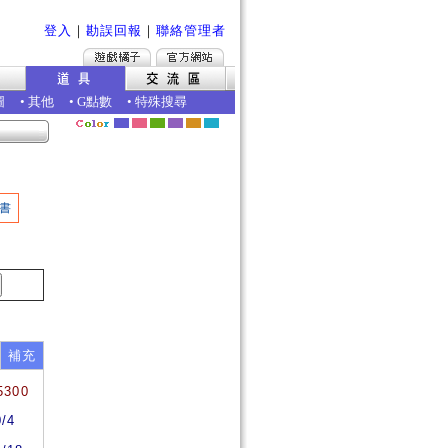
登入
｜
勘誤回報
｜
聯絡管理者
圖
•
其他
•
G點數
•
特殊搜尋
書
補充
5300
0/4