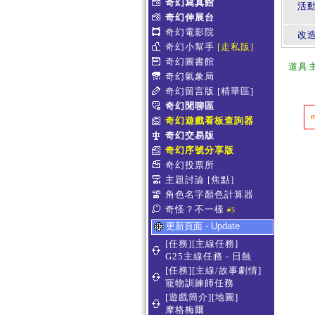
奇幻寫真館
活
奇幻伸展台
奇幻電影院
改
奇幻小幫手
[走私販]
奇幻圖書館
道具
奇幻氣象局
奇幻留言版
[精華區]
奇幻閒聊區
奇幻遊戲看板查詢器
奇幻交易版
奇幻序號分享版
奇幻投票所
主題討論
[焦點]
角色名字顏色計算器
奇怪？不一樣
#5
更新頁面 - Update
[任務][主線任務]
G25主線任務 - 日蝕
[任務][主線/故事劇情]
寵物訓練師任務
[遊戲簡介][地圖]
摩格梅爾