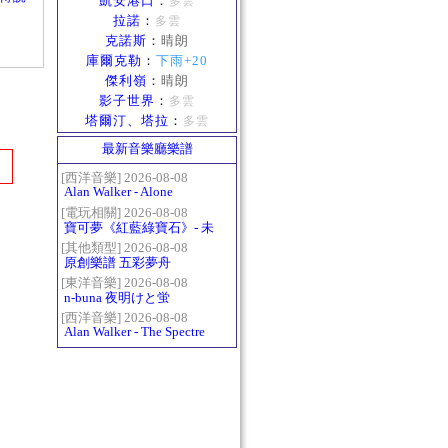
凱安港口
：
多雲
拉諾
：
多雲
克諾斯
：
晴朗
庫爾克勒
：
下雨+20
傑利嶺
：
晴朗
影子世界
：
多雲
塔爾汀、塔拉
：
多雲
最新音樂廳樂譜
[西洋音樂] 2026-08-08
Alan Walker - Alone
[電玩相關] 2026-08-08
寶可夢《紅藍綠寶石》- 未
白鎮BGM (Littleroot Town)
[其他類型] 2026-08-08
原創樂譜 五彩夢舟
[東洋音樂] 2026-08-08
n-buna 夜明けと蛍
[西洋音樂] 2026-08-08
Alan Walker - The Spectre