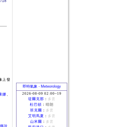
8/18
像上發
即時氣象 - Meteorology
2026-08-09 02:00~19
康娜
、
堤爾克那
：
多雲
杜巴頓
：
晴朗
班克爾
：
多雲
艾明馬夏
：
多雲
山米爾
：
多雲
古老傳說