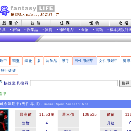
防具
•
衣物
•
收集品
•
雜貨
•
補給用品
•
食物
•
書籍
•
樣本與設計
鎧甲
頭盔
鐵靴
盾
裝飾品
護手
男性用鎧甲
女性用鎧甲
魔導
飛行娃娃
快速道具搜尋
鎧甲
勇氣鎧甲(男性專用)
- Carmel Spirit Armor for Men
最高價
11.53萬
週三價
109535
價值
11
4
防禦
升級