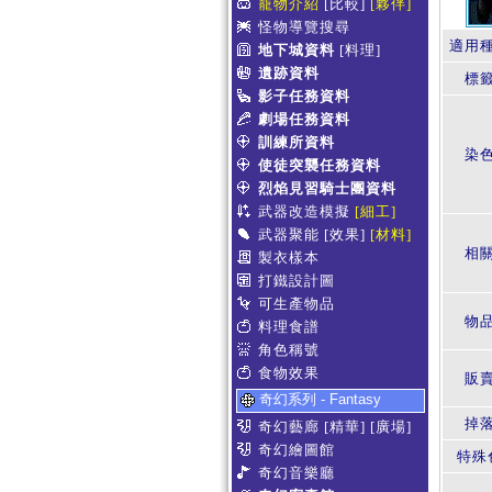
寵物介紹
[比較]
[夥伴]
怪物導覽搜尋
適用
地下城資料
[料理]
遺跡資料
標
影子任務資料
劇場任務資料
訓練所資料
染
使徒突襲任務資料
烈焰見習騎士團資料
武器改造模擬
[細工]
武器聚能
[效果]
[材料]
相
製衣樣本
打鐵設計圖
可生產物品
物
料理食譜
角色稱號
食物效果
販賣
奇幻系列 - Fantasy
掉
奇幻藝廊
[精華]
[廣場]
奇幻繪圖館
特殊
奇幻音樂廳