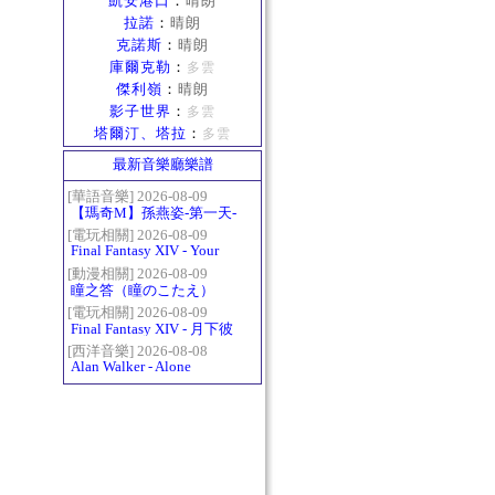
凱安港口
：
晴朗
拉諾
：
晴朗
克諾斯
：
晴朗
庫爾克勒
：
多雲
傑利嶺
：
晴朗
影子世界
：
多雲
塔爾汀、塔拉
：
多雲
最新音樂廳樂譜
[華語音樂] 2026-08-09
【瑪奇M】孫燕姿-第一天-
精修版
[電玩相關] 2026-08-09
Final Fantasy XIV - Your
Answer
[動漫相關] 2026-08-09
瞳之答（瞳のこたえ）
[電玩相關] 2026-08-09
Final Fantasy XIV - 月下彼
岸花 ～蛮神ツクヨミ討滅
[西洋音樂] 2026-08-08
Alan Walker - Alone
戦～