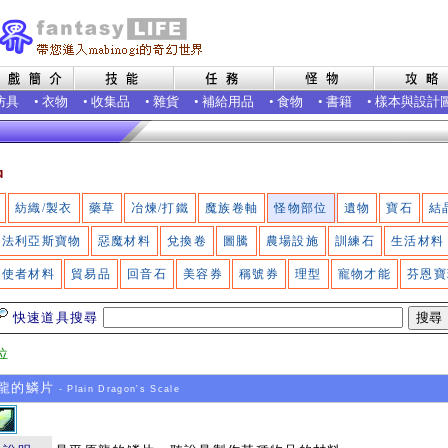
防具
•
衣物
•
收集品
•
雜貨
•
補給用品
•
食物
•
書籍
•
樣本與設計
品
紡織/製衣
藥草
冶煉/打鐵
魔族卷軸
怪物部位
遺物
寶石
結
法利亞斯寶物
惡魔材料
兌換卷
圖騰
農場設施
訓練石
生活材料
使者材料
貿易品
回音石
美容券
稱號券
理型
寵物才能
芬恩寶
快速道具搜尋
位
龍的鱗片
- Plain Dragon's Scale