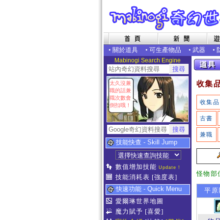
•
關於道具
•
可生產物品
•
武器
•
Mabinogi Search Engine
收集
太久沒兼
職的話兼
職次數會
收集品
倒扣哦！
古書
兼職
技能快查 - Skill Jump
數值增加技能
Update !
怪物部
技能消耗表
[強度表]
快速功能 - Quick Menu
平原
愛爾琳世界地圖
魔力賦予
[喜愛]