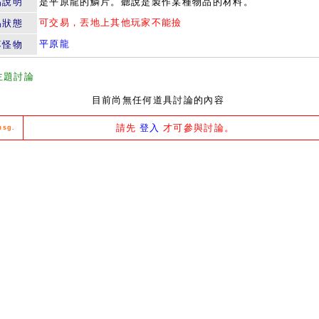
品說明
是平原龍的鱗片。聽說是製作某種物品的材料。
可交易，丟地上其他玩家不能撿
易狀態
平原龍
落怪物
主題討論
目前尚無任何道具討論的內容
請先
登入
才可參與討論。
msg.