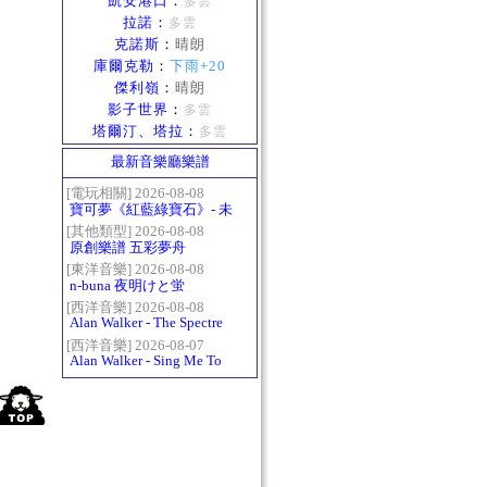
凱安港口
：
多雲
拉諾
：
多雲
克諾斯
：
晴朗
庫爾克勒
：
下雨+20
傑利嶺
：
晴朗
影子世界
：
多雲
塔爾汀、塔拉
：
多雲
最新音樂廳樂譜
[電玩相關] 2026-08-08
寶可夢《紅藍綠寶石》- 未
白鎮BGM (Littleroot Town)
[其他類型] 2026-08-08
原創樂譜 五彩夢舟
[東洋音樂] 2026-08-08
n-buna 夜明けと蛍
[西洋音樂] 2026-08-08
Alan Walker - The Spectre
[西洋音樂] 2026-08-07
Alan Walker - Sing Me To
Sleep