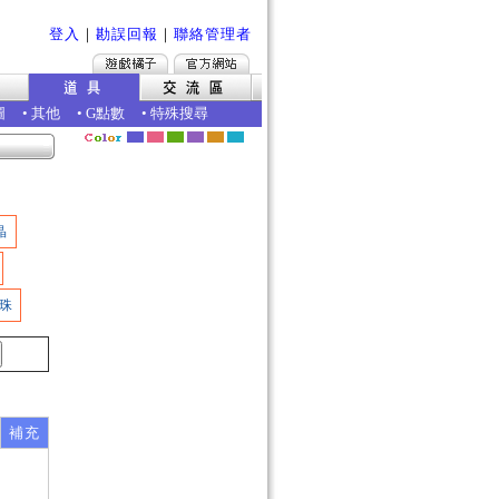
登入
｜
勘誤回報
｜
聯絡管理者
圖
•
其他
•
G點數
•
特殊搜尋
晶
珠
補充