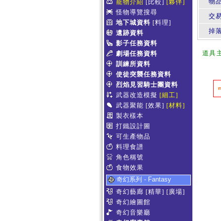
物
寵物介紹
[比較]
[夥伴]
怪物導覽搜尋
交
地下城資料
[料理]
掉
遺跡資料
影子任務資料
道具
劇場任務資料
訓練所資料
使徒突襲任務資料
烈焰見習騎士團資料
武器改造模擬
[細工]
武器聚能
[效果]
[材料]
製衣樣本
打鐵設計圖
可生產物品
料理食譜
角色稱號
食物效果
奇幻系列 - Fantasy
奇幻藝廊
[精華]
[廣場]
奇幻繪圖館
奇幻音樂廳