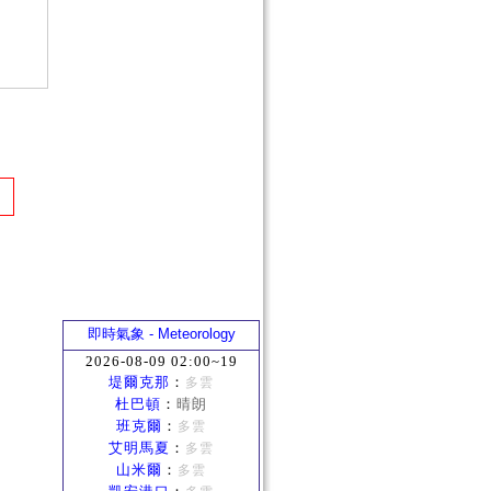
即時氣象 - Meteorology
2026-08-09 02:00~19
堤爾克那
：
多雲
杜巴頓
：
晴朗
班克爾
：
多雲
艾明馬夏
：
多雲
山米爾
：
多雲