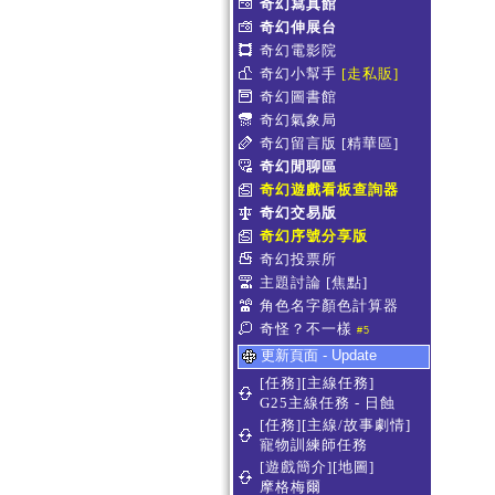
奇幻寫真館
奇幻伸展台
奇幻電影院
奇幻小幫手
[走私販]
奇幻圖書館
奇幻氣象局
奇幻留言版
[精華區]
奇幻閒聊區
奇幻遊戲看板查詢器
奇幻交易版
奇幻序號分享版
奇幻投票所
主題討論
[焦點]
角色名字顏色計算器
奇怪？不一樣
#5
更新頁面 - Update
[任務][主線任務]
G25主線任務 - 日蝕
[任務][主線/故事劇情]
寵物訓練師任務
[遊戲簡介][地圖]
摩格梅爾