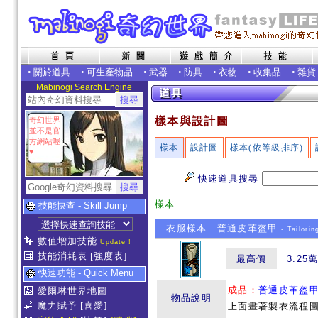
•
關於道具
•
可生產物品
•
武器
•
防具
•
衣物
•
收集品
•
雜貨
Mabinogi Search Engine
樣本與設計圖
奇幻世界
並不是官
方網站喔
樣本
設計圖
樣本(依等級排序)
♥
快速道具搜尋
樣本
技能快查 - Skill Jump
衣服樣本 - 普通皮革盔甲
- Tailorin
數值增加技能
Update !
技能消耗表
[強度表]
最高價
3.25
快速功能 - Quick Menu
成品：
普通皮革盔
愛爾琳世界地圖
物品說明
魔力賦予
[喜愛]
上面畫著製衣流程