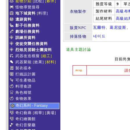
寵物介紹
[比較]
[夥伴]
難度等級
9
單
怪物導覽搜尋
製作材料
高級布
衣物製作
地下城資料
[料理]
結尾材料
高級結
遺跡資料
影子任務資料
瓦爾特
、
葛尼提斯
販賣NPC
劇場任務資料
네이드
掉落怪物
訓練所資料
使徒突襲任務資料
道具主題討論
烈焰見習騎士團資料
武器改造模擬
[細工]
目前尚
武器聚能
[效果]
[材料]
製衣樣本
請
msg.
打鐵設計圖
可生產物品
料理食譜
角色稱號
食物效果
奇幻系列 - Fantasy
奇幻藝廊
[精華]
[廣場]
奇幻繪圖館
奇幻音樂廳