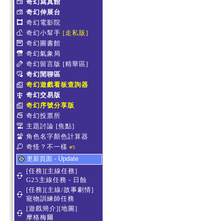
奇幻寫真館
奇幻伸展台
奇幻電影院
奇幻小幫手
[走私販]
奇幻圖書館
奇幻氣象局
奇幻留言版
[精華區]
奇幻閒聊區
奇幻遊戲看板查詢器
奇幻交易版
奇幻序號分享版
奇幻投票所
主題討論
[焦點]
角色名字顏色計算器
奇怪？不一樣
#5
更新頁面 - Update
[任務][主線任務]
G25主線任務 - 日蝕
[任務][主線/故事劇情]
寵物訓練師任務
[遊戲簡介][地圖]
摩格梅爾