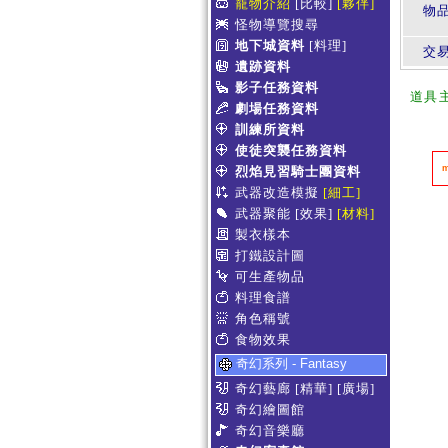
寵物介紹
[比較]
[夥伴]
物
怪物導覽搜尋
地下城資料
[料理]
交
遺跡資料
影子任務資料
道具
劇場任務資料
訓練所資料
使徒突襲任務資料
烈焰見習騎士團資料
武器改造模擬
[細工]
武器聚能
[效果]
[材料]
製衣樣本
打鐵設計圖
可生產物品
料理食譜
角色稱號
食物效果
奇幻系列 - Fantasy
奇幻藝廊
[精華]
[廣場]
奇幻繪圖館
奇幻音樂廳