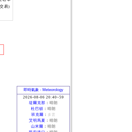
交易)
即時氣象 - Meteorology
2026-08-06 20:40~59
堤爾克那
：
晴朗
杜巴頓
：
晴朗
班克爾
：
多雲
艾明馬夏
：
晴朗
山米爾
：
晴朗