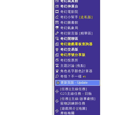
奇幻寫真館
奇幻伸展台
奇幻電影院
奇幻小幫手
[走私販]
奇幻圖書館
奇幻氣象局
奇幻留言版
[精華區]
奇幻閒聊區
奇幻遊戲看板查詢器
奇幻交易版
奇幻序號分享版
奇幻投票所
主題討論
[焦點]
角色名字顏色計算器
奇怪？不一樣
#5
更新頁面 - Update
[任務][主線任務]
G25主線任務 - 日蝕
[任務][主線/故事劇情]
寵物訓練師任務
[遊戲簡介][地圖]
摩格梅爾