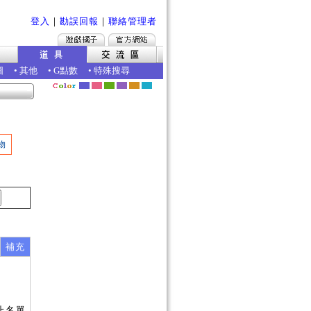
登入
｜
勘誤回報
｜
聯絡管理者
圖
•
其他
•
G點數
•
特殊搜尋
物
補充
止名單