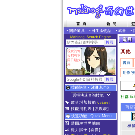
•
關於道具
•
可生產物品
•
武器
•
Mabinogi Search Engine
其他
現實的每
天都有不
同日期效
書頁
果！
動作/
技能快查 - Skill Jump
社群系
數值增加技能
Update !
商店
技能消耗表
[強度表]
快速功能 - Quick Menu
愛爾琳世界地圖
標
魔力賦予
[喜愛]