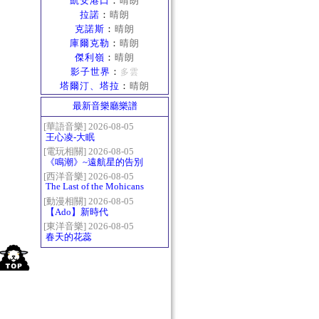
凱安港口
：
晴朗
拉諾
：
晴朗
克諾斯
：
晴朗
庫爾克勒
：
晴朗
傑利嶺
：
晴朗
影子世界
：
多雲
塔爾汀、塔拉
：
晴朗
最新音樂廳樂譜
[華語音樂] 2026-08-05
王心凌-大眠
[電玩相關] 2026-08-05
《鳴潮》~遠航星的告別
[西洋音樂] 2026-08-05
The Last of the Mohicans
最後的莫西乾人
[動漫相關] 2026-08-05
【Ado】新時代
[東洋音樂] 2026-08-05
春天的花蕊