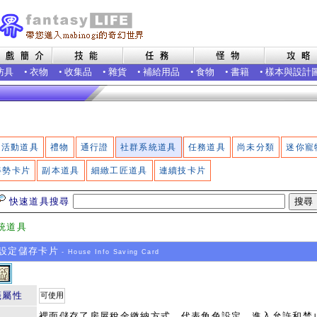
防具
•
衣物
•
收集品
•
雜貨
•
補給用品
•
食物
•
書籍
•
樣本與設計
活動道具
禮物
通行證
社群系統道具
任務道具
尚未分類
迷你寵
姿勢卡片
副本道具
細緻工匠道具
連續技卡片
快速道具搜尋
統道具
設定儲存卡片
- House Info Saving Card
籤屬性
可使用
裡面儲存了房屋稅金繳納方式，代表角色設定，進入允許和禁