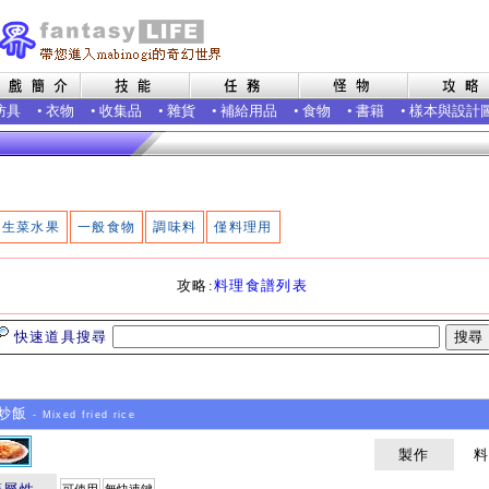
防具
•
衣物
•
收集品
•
雜貨
•
補給用品
•
食物
•
書籍
•
樣本與設計
生菜水果
一般食物
調味料
僅料理用
攻略:
料理食譜列表
快速道具搜尋
炒飯
- Mixed fried rice
製作
料