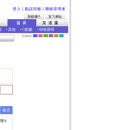
登入
｜
勘誤回報
｜
聯絡管理者
圖
•
其他
•
G點數
•
特殊搜尋
補充
理9