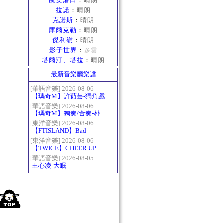
凱安港口
：
晴朗
拉諾
：
晴朗
克諾斯
：
晴朗
庫爾克勒
：
晴朗
傑利嶺
：
晴朗
影子世界
：
多雲
塔爾汀、塔拉
：
晴朗
最新音樂廳樂譜
[華語音樂] 2026-08-06
【瑪奇M】許茹芸-獨角戲
[華語音樂] 2026-08-06
【瑪奇M】獨奏/合奏-朴
樹-那些花兒
[東洋音樂] 2026-08-06
【FTISLAND】Bad
Woman
[東洋音樂] 2026-08-06
【TWICE】CHEER UP
[華語音樂] 2026-08-05
王心凌-大眠