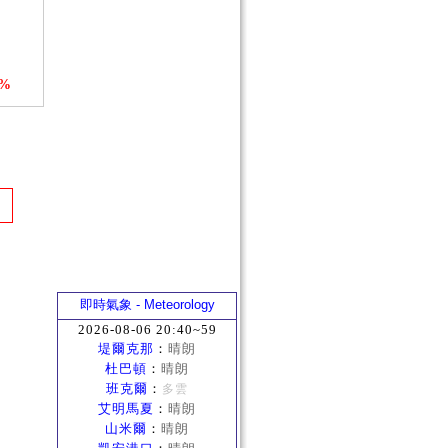
0%
即時氣象 - Meteorology
2026-08-06 20:40~59
堤爾克那
：
晴朗
杜巴頓
：
晴朗
班克爾
：
多雲
艾明馬夏
：
晴朗
山米爾
：
晴朗