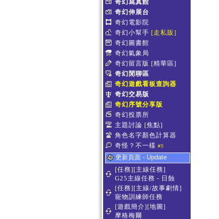
奇幻寫真館
奇幻伸展台
奇幻電影院
奇幻小幫手
[走私販]
奇幻圖書館
奇幻氣象局
奇幻留言版
[精華區]
奇幻閒聊區
奇幻遊戲看板查詢器
奇幻交易版
奇幻序號分享版
奇幻投票所
主題討論
[焦點]
角色名字顏色計算器
奇怪？不一樣
#5
更新頁面 - Update
[任務][主線任務]
G25主線任務 - 日蝕
[任務][主線/故事劇情]
寵物訓練師任務
[遊戲簡介][地圖]
摩格梅爾