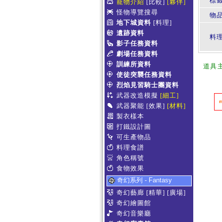
標
寵物介紹
[比較]
[夥伴]
怪物導覽搜尋
物
地下城資料
[料理]
遺跡資料
料
影子任務資料
劇場任務資料
訓練所資料
道具
使徒突襲任務資料
烈焰見習騎士團資料
武器改造模擬
[細工]
武器聚能
[效果]
[材料]
製衣樣本
打鐵設計圖
可生產物品
料理食譜
角色稱號
食物效果
奇幻系列 - Fantasy
奇幻藝廊
[精華]
[廣場]
奇幻繪圖館
奇幻音樂廳