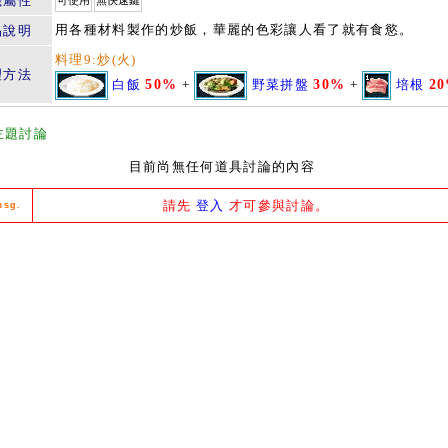
籤屬性
可使用
無快速鍵
用各種材料製作的炒飯，華麗的色彩讓人看了就有食慾。
品說明
料理9:炒(火)
理方法
白飯
50%
+
野菜拼盤
30%
+
培根
2
主題討論
目前尚無任何道具討論的內容
請先
登入
才可參與討論。
msg.