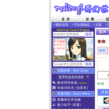
•
關於道具
•
可生產物品
•
武器
•
Mabinogi Search Engine
食物
每種
寵物
的背包大
小都不相
料理
同！
技能快查 - Skill Jump
數值增加技能
Update !
料理
技能消耗表
[強度表]
拼盤
快速功能 - Quick Menu
愛爾琳世界地圖
魔力賦予
[喜愛]