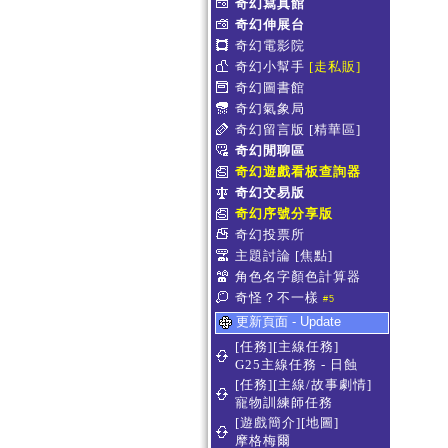
奇幻寫真館
奇幻伸展台
奇幻電影院
奇幻小幫手
[走私販]
奇幻圖書館
奇幻氣象局
奇幻留言版
[精華區]
奇幻閒聊區
奇幻遊戲看板查詢器
奇幻交易版
奇幻序號分享版
奇幻投票所
主題討論
[焦點]
角色名字顏色計算器
奇怪？不一樣
#5
更新頁面 - Update
[任務][主線任務]
G25主線任務 - 日蝕
[任務][主線/故事劇情]
寵物訓練師任務
[遊戲簡介][地圖]
摩格梅爾