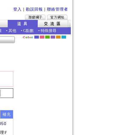
登入
｜
勘誤回報
｜
聯絡管理者
圖
•
其他
•
G點數
•
特殊搜尋
補充
050
理F