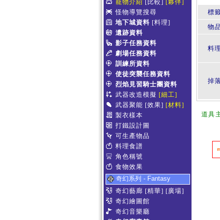
寵物介紹
[比較]
[夥伴]
怪物導覽搜尋
標
地下城資料
[料理]
物
遺跡資料
影子任務資料
料
劇場任務資料
訓練所資料
使徒突襲任務資料
掉
烈焰見習騎士團資料
武器改造模擬
[細工]
武器聚能
[效果]
[材料]
道具
製衣樣本
打鐵設計圖
可生產物品
料理食譜
角色稱號
食物效果
奇幻系列 - Fantasy
奇幻藝廊
[精華]
[廣場]
奇幻繪圖館
奇幻音樂廳