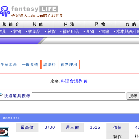
防具
•
衣物
•
收集品
•
雜貨
•
補給用品
•
食物
•
書籍
•
樣本與設計
生菜水果
一般食物
調味料
僅料理用
攻略:
料理食譜列表
快速道具搜尋
- Beefsteak
最高價
3700
週三價
3515
價值
4
料
製作