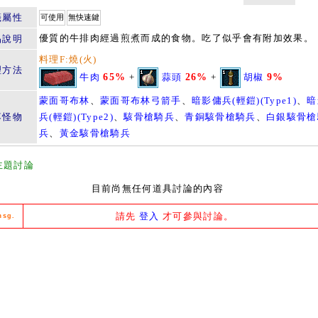
籤屬性
可使用
無快速鍵
優質的牛排肉經過煎煮而成的食物。吃了似乎會有附加效果。
品說明
料理F:燒(火)
理方法
牛肉
65%
+
蒜頭
26%
+
胡椒
9%
蒙面哥布林
、
蒙面哥布林弓箭手
、
暗影傭兵(輕鎧)(Type1)
、
暗
落怪物
兵(輕鎧)(Type2)
、
駭骨槍騎兵
、
青銅駭骨槍騎兵
、
白銀駭骨槍
兵
、
黃金駭骨槍騎兵
主題討論
目前尚無任何道具討論的內容
請先
登入
才可參與討論。
msg.