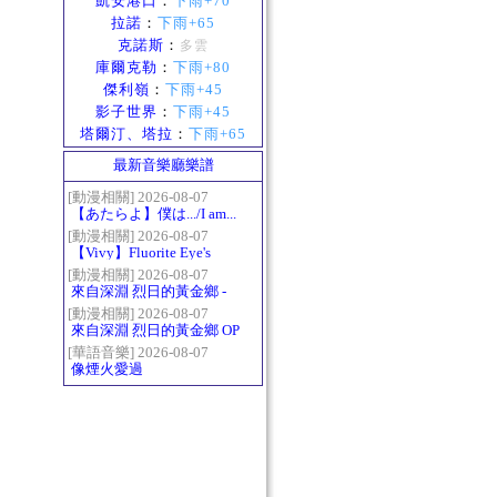
凱安港口
：
下雨+70
拉諾
：
下雨+65
克諾斯
：
多雲
庫爾克勒
：
下雨+80
傑利嶺
：
下雨+45
影子世界
：
下雨+45
塔爾汀、塔拉
：
下雨+65
最新音樂廳樂譜
[動漫相關] 2026-08-07
【あたらよ】僕は.../I am...
（我內心的糟糕念頭/僕の
[動漫相關] 2026-08-07
【Vivy】Fluorite Eye's
心のヤバイやつ第二季
Song
OP）
[動漫相關] 2026-08-07
來自深淵 烈日的黃金鄉 -
Gravity
[動漫相關] 2026-08-07
來自深淵 烈日的黃金鄉 OP
- かたち(Katachi)
[華語音樂] 2026-08-07
像煙火愛過