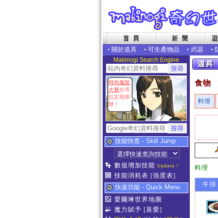
•
關於道具
•
可生產物品
•
武器
•
Mabinogi Search Engine
食物
時尚服裝
大賽
在塔
拉定期舉
料理
辦！
技能快查 - Skill Jump
數值增加技能
Update !
料理
技能消耗表
[強度表]
牛排
快速功能 - Quick Menu
愛爾琳世界地圖
魔力賦予
[喜愛]