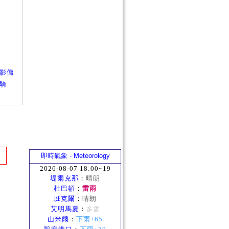
影傭
騎
即時氣象 - Meteorology
2026-08-07 18:00~19
堤爾克那
：
晴朗
杜巴頓
：
雷雨
班克爾
：
晴朗
艾明馬夏
：
多雲
山米爾
：
下雨+65