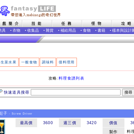
防具
•
衣物
•
收集品
•
雜貨
•
補給用品
•
食物
•
書籍
•
樣本與設計
生菜水果
一般食物
調味料
僅料理用
攻略:
料理食譜列表
快速道具搜尋
起子
- Screw Driver
最高價
3600
週三價
3420
價值
3
料
製作