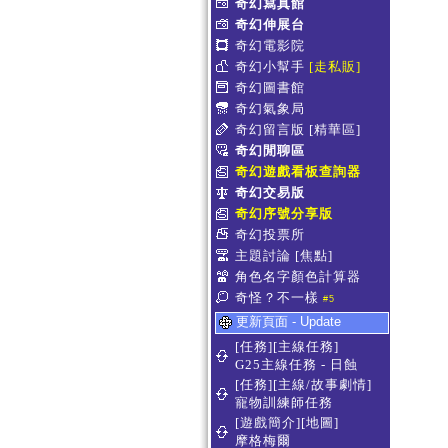
奇幻寫真館
奇幻伸展台
奇幻電影院
奇幻小幫手
[走私販]
奇幻圖書館
奇幻氣象局
奇幻留言版
[精華區]
奇幻閒聊區
奇幻遊戲看板查詢器
奇幻交易版
奇幻序號分享版
奇幻投票所
主題討論
[焦點]
角色名字顏色計算器
奇怪？不一樣
#5
更新頁面 - Update
[任務][主線任務]
G25主線任務 - 日蝕
[任務][主線/故事劇情]
寵物訓練師任務
[遊戲簡介][地圖]
摩格梅爾