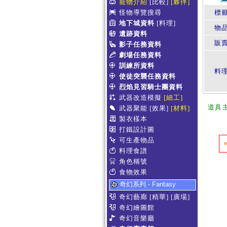
寵物介紹
[比較]
[夥伴]
怪物導覽搜尋
標
地下城資料
[料理]
物
遺跡資料
販賣
影子任務資料
劇場任務資料
訓練所資料
料
使徒突襲任務資料
烈焰見習騎士團資料
武器改造模擬
[細工]
道具
武器聚能
[效果]
[材料]
製衣樣本
打鐵設計圖
可生產物品
料理食譜
角色稱號
食物效果
奇幻系列 - Fantasy
奇幻藝廊
[精華]
[廣場]
奇幻繪圖館
奇幻音樂廳