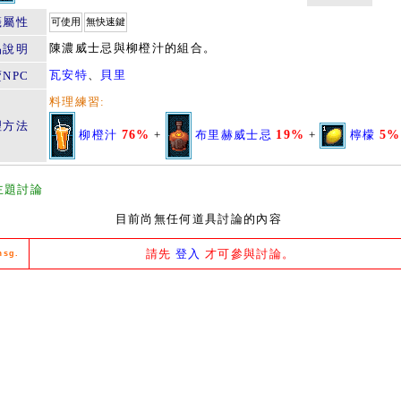
籤屬性
可使用
無快速鍵
陳濃威士忌與柳橙汁的組合。
品說明
瓦安特
、
貝里
NPC
料理練習:
理方法
柳橙汁
76%
+
布里赫威士忌
19%
+
檸檬
5%
主題討論
目前尚無任何道具討論的內容
請先
登入
才可參與討論。
msg.