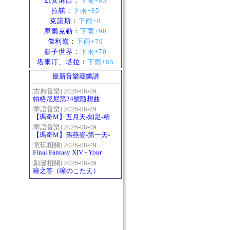
凱安港口
：
下雨+85
拉諾
：
下雨+85
克諾斯
：
下雨+0
庫爾克勒
：
下雨+90
傑利嶺
：
下雨+70
影子世界
：
下雨+70
塔爾汀、塔拉
：
下雨+85
最新音樂廳樂譜
[古典音樂] 2026-08-09
帕格尼尼第24號隨想曲
（Paganini Caprice No.24
[華語音樂] 2026-08-09
【瑪奇M】五月天-知足-精
in A-）
修版
[華語音樂] 2026-08-09
【瑪奇M】孫燕姿-第一天-
精修版
[電玩相關] 2026-08-09
Final Fantasy XIV - Your
Answer
[動漫相關] 2026-08-09
瞳之答（瞳のこたえ）