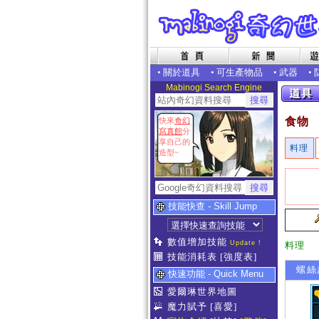
•
關於道具
•
可生產物品
•
武器
•
Mabinogi Search Engine
食物
快來
奇幻
寫真館
分
享自己的
料理
造型~
技能快查 - Skill Jump
數值增加技能
Update !
料理
技能消耗表
[強度表]
螺絲
快速功能 - Quick Menu
愛爾琳世界地圖
魔力賦予
[喜愛]