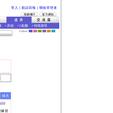
登入
｜
勘誤回報
｜
聯絡管理者
圖
•
其他
•
G點數
•
特殊搜尋
補充
600
理練習