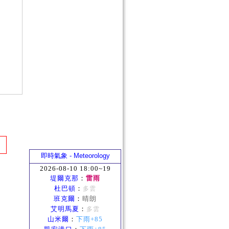
即時氣象 - Meteorology
2026-08-10 18:00~19
堤爾克那
：
雷雨
杜巴頓
：
多雲
班克爾
：
晴朗
艾明馬夏
：
多雲
山米爾
：
下雨+85