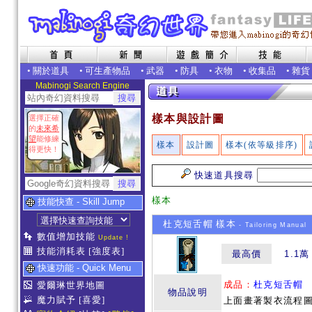
•
關於道具
•
可生產物品
•
武器
•
防具
•
衣物
•
收集品
•
雜貨
Mabinogi Search Engine
樣本與設計圖
選擇正確
的
未來希
望
能修練
樣本
設計圖
樣本(依等級排序)
得更快！
快速道具搜尋
樣本
技能快查 - Skill Jump
杜克短舌帽 樣本
- Tailoring Manual
數值增加技能
Update !
技能消耗表
[強度表]
最高價
1.1萬
快速功能 - Quick Menu
成品：
杜克短舌帽
愛爾琳世界地圖
物品說明
魔力賦予
[喜愛]
上面畫著製衣流程