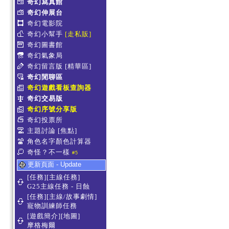
奇幻寫真館
奇幻伸展台
奇幻電影院
奇幻小幫手
[走私販]
奇幻圖書館
奇幻氣象局
奇幻留言版
[精華區]
奇幻閒聊區
奇幻遊戲看板查詢器
奇幻交易版
奇幻序號分享版
奇幻投票所
主題討論
[焦點]
角色名字顏色計算器
奇怪？不一樣
#5
更新頁面 - Update
[任務][主線任務]
G25主線任務 - 日蝕
[任務][主線/故事劇情]
寵物訓練師任務
[遊戲簡介][地圖]
摩格梅爾