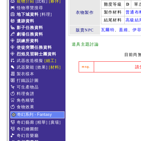
寵物介紹
[比較]
[夥伴]
難度等級
D
單
怪物導覽搜尋
製作材料
普通布
衣物製作
地下城資料
[料理]
結尾材料
高級結
遺跡資料
影子任務資料
瓦爾特
、
蓋維
、
伊
販賣NPC
劇場任務資料
訓練所資料
道具主題討論
使徒突襲任務資料
烈焰見習騎士團資料
目前尚
武器改造模擬
[細工]
請
武器聚能
[效果]
[材料]
msg.
製衣樣本
打鐵設計圖
可生產物品
料理食譜
角色稱號
食物效果
奇幻系列 - Fantasy
奇幻藝廊
[精華]
[廣場]
奇幻繪圖館
奇幻音樂廳