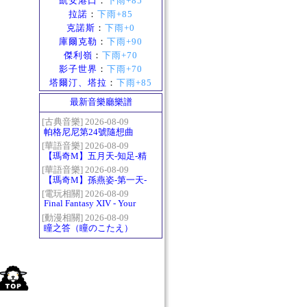
凱安港口
：
下雨+85
拉諾
：
下雨+85
克諾斯
：
下雨+0
庫爾克勒
：
下雨+90
傑利嶺
：
下雨+70
影子世界
：
下雨+70
塔爾汀、塔拉
：
下雨+85
最新音樂廳樂譜
[古典音樂] 2026-08-09
帕格尼尼第24號隨想曲
（Paganini Caprice No.24
[華語音樂] 2026-08-09
【瑪奇M】五月天-知足-精
in A-）
修版
[華語音樂] 2026-08-09
【瑪奇M】孫燕姿-第一天-
精修版
[電玩相關] 2026-08-09
Final Fantasy XIV - Your
Answer
[動漫相關] 2026-08-09
瞳之答（瞳のこたえ）