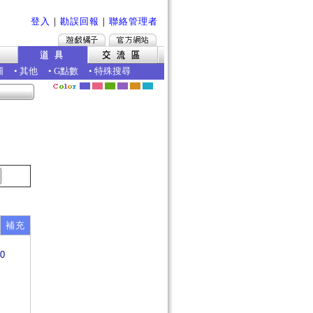
登入
｜
勘誤回報
｜
聯絡管理者
圖
•
其他
•
G點數
•
特殊搜尋
補充
0