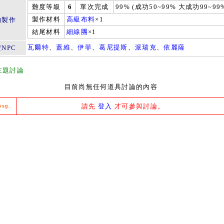
難度等級
6
單次完成
99% (成功50~99% 大成功99~99
製作材料
高級布料
×1
物製作
結尾材料
細線團
×1
瓦爾特
、
蓋維
、
伊菲
、
葛尼提斯
、
派瑞克
、
依麗薩
NPC
主題討論
目前尚無任何道具討論的內容
請先
登入
才可參與討論。
msg.