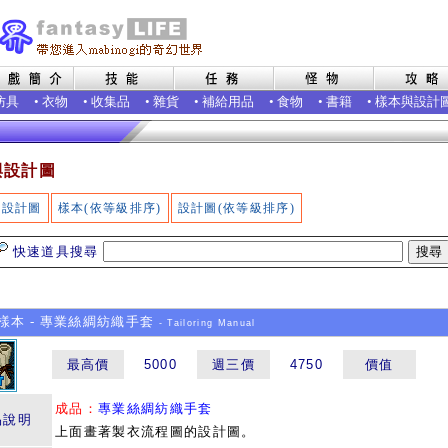
防具
•
衣物
•
收集品
•
雜貨
•
補給用品
•
食物
•
書籍
•
樣本與設計
與設計圖
設計圖
樣本(依等級排序)
設計圖(依等級排序)
快速道具搜尋
本 - 專業絲綢紡織手套
- Tailoring Manual
最高價
5000
週三價
4750
價值
成品：
專業絲綢紡織手套
品說明
上面畫著製衣流程圖的設計圖。