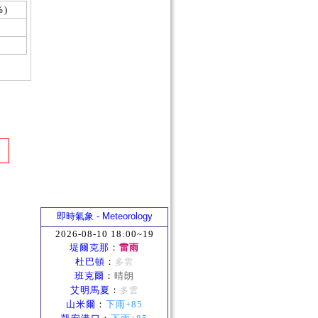
%)
即時氣象 - Meteorology
2026-08-10 18:00~19
堤爾克那
：
雷雨
杜巴頓
：
多雲
班克爾
：
晴朗
艾明馬夏
：
多雲
山米爾
：
下雨+85