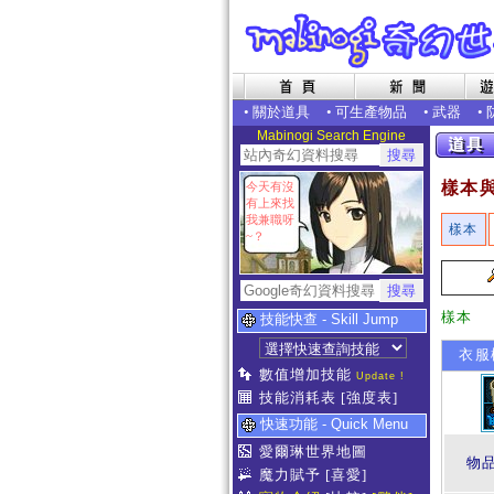
•
關於道具
•
可生產物品
•
武器
•
Mabinogi Search Engine
樣本
今天有沒
有上來找
我兼職呀
樣本
~？
樣本
技能快查 - Skill Jump
衣服樣
數值增加技能
Update !
技能消耗表
[強度表]
快速功能 - Quick Menu
愛爾琳世界地圖
物
魔力賦予
[喜愛]