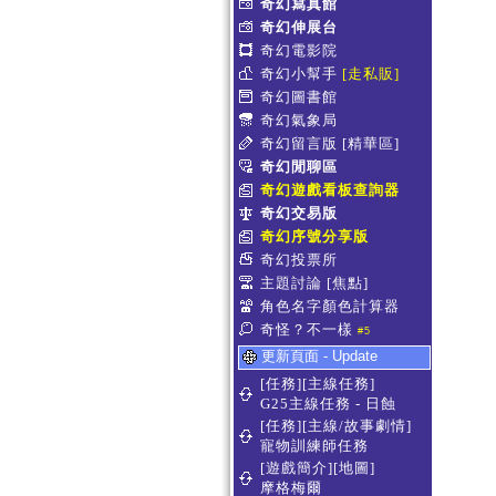
奇幻寫真館
奇幻伸展台
奇幻電影院
奇幻小幫手
[走私販]
奇幻圖書館
奇幻氣象局
奇幻留言版
[精華區]
奇幻閒聊區
奇幻遊戲看板查詢器
奇幻交易版
奇幻序號分享版
奇幻投票所
主題討論
[焦點]
角色名字顏色計算器
奇怪？不一樣
#5
更新頁面 - Update
[任務][主線任務]
G25主線任務 - 日蝕
[任務][主線/故事劇情]
寵物訓練師任務
[遊戲簡介][地圖]
摩格梅爾