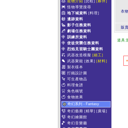
寵物介紹
[比較]
[夥伴]
怪物導覽搜尋
衣
地下城資料
[料理]
遺跡資料
影子任務資料
販賣
劇場任務資料
訓練所資料
道具
使徒突襲任務資料
烈焰見習騎士團資料
武器改造模擬
[細工]
武器聚能
[效果]
[材料]
製衣樣本
打鐵設計圖
可生產物品
料理食譜
角色稱號
食物效果
奇幻系列 - Fantasy
奇幻藝廊
[精華]
[廣場]
奇幻繪圖館
奇幻音樂廳