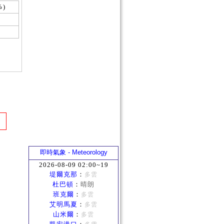
%)
即時氣象 - Meteorology
2026-08-09 02:00~19
堤爾克那
：
多雲
杜巴頓
：
晴朗
班克爾
：
多雲
艾明馬夏
：
多雲
山米爾
：
多雲