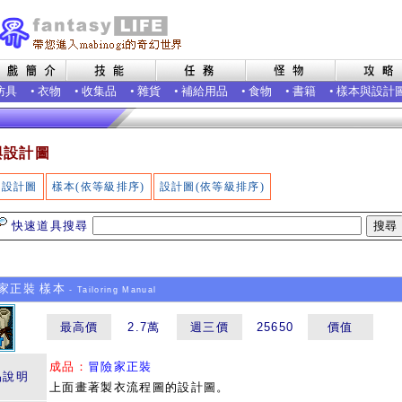
防具
•
衣物
•
收集品
•
雜貨
•
補給用品
•
食物
•
書籍
•
樣本與設計
與設計圖
設計圖
樣本(依等級排序)
設計圖(依等級排序)
快速道具搜尋
正裝 樣本
- Tailoring Manual
最高價
2.7萬
週三價
25650
價值
成品：
冒險家正裝
品說明
上面畫著製衣流程圖的設計圖。