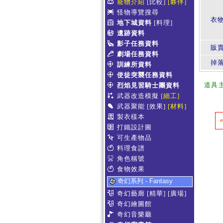
寵物介紹
[比較]
[夥伴]
怪物導覽搜尋
衣
地下城資料
[料理]
遺跡資料
影子任務資料
販賣
劇場任務資料
掉
訓練所資料
使徒突襲任務資料
道具
烈焰見習騎士團資料
武器改造模擬
[細工]
武器聚能
[效果]
[材料]
製衣樣本
打鐵設計圖
可生產物品
料理食譜
角色稱號
食物效果
奇幻系列 - Fantasy
奇幻藝廊
[精華]
[廣場]
奇幻繪圖館
奇幻音樂廳