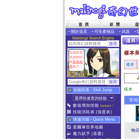
•
關於道具
•
可生產物品
•
武器
•
Mabinogi Search Engine
樣本
裝備套裝
來啟動特
殊
套裝效
樣本
果
能力！
樣本
技能快查 - Skill Jump
冒險家
數值增加技能
Update !
技能消耗表
[強度表]
快速功能 - Quick Menu
愛爾琳世界地圖
物
魔力賦予
[喜愛]