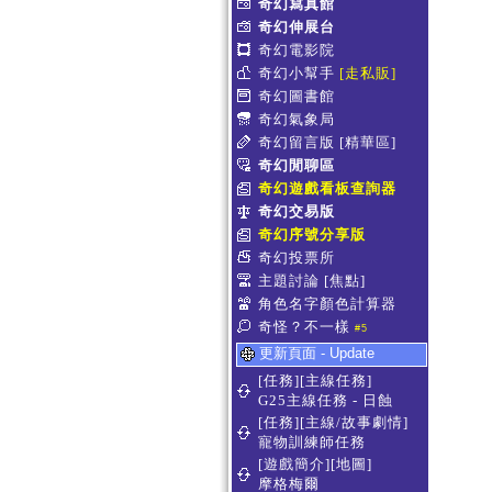
奇幻寫真館
奇幻伸展台
奇幻電影院
奇幻小幫手
[走私販]
奇幻圖書館
奇幻氣象局
奇幻留言版
[精華區]
奇幻閒聊區
奇幻遊戲看板查詢器
奇幻交易版
奇幻序號分享版
奇幻投票所
主題討論
[焦點]
角色名字顏色計算器
奇怪？不一樣
#5
更新頁面 - Update
[任務][主線任務]
G25主線任務 - 日蝕
[任務][主線/故事劇情]
寵物訓練師任務
[遊戲簡介][地圖]
摩格梅爾