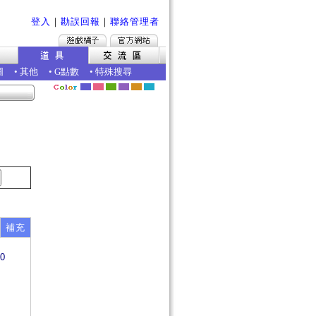
登入
｜
勘誤回報
｜
聯絡管理者
圖
•
其他
•
G點數
•
特殊搜尋
補充
0