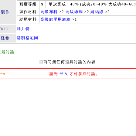
難度等級
9
單次完成
40% (成功20~40% 大成功40~60
製作材料
高級布料
×2
高級絲綢
×2
繩結線
×2
物製作
結尾材料
高級結尾用絲線
×1
腓力特
NPC
赫朗格尼爾
落怪物
主題討論
目前尚無任何道具討論的內容
請先
登入
才可參與討論。
msg.