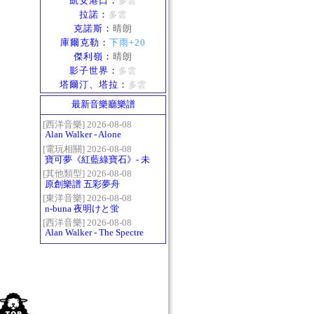
凱安港口
：
多雲
拉諾
：
多雲
克諾斯
：
晴朗
庫爾克勒
：
下雨+20
傑利嶺
：
晴朗
影子世界
：
多雲
塔爾汀、塔拉
：
多雲
最新音樂廳樂譜
[西洋音樂] 2026-08-08
Alan Walker - Alone
[電玩相關] 2026-08-08
寶可夢《紅藍綠寶石》- 未
白鎮BGM (Littleroot Town)
[其他類型] 2026-08-08
原創樂譜 五彩夢舟
[東洋音樂] 2026-08-08
n-buna 夜明けと蛍
[西洋音樂] 2026-08-08
Alan Walker - The Spectre