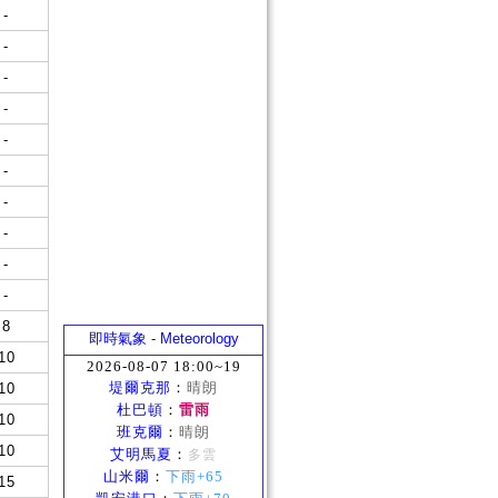
-
-
-
-
-
-
-
-
-
-
8
即時氣象 - Meteorology
10
2026-08-07 18:00~19
堤爾克那
：
晴朗
10
杜巴頓
：
雷雨
10
班克爾
：
晴朗
10
艾明馬夏
：
多雲
山米爾
：
下雨+65
15