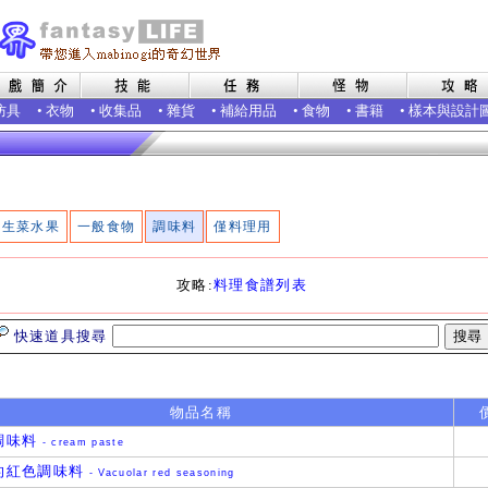
防具
•
衣物
•
收集品
•
雜貨
•
補給用品
•
食物
•
書籍
•
樣本與設計
生菜水果
一般食物
調味料
僅料理用
攻略:
料理食譜列表
快速道具搜尋
物品名稱
調味料
- cream paste
的紅色調味料
- Vacuolar red seasoning