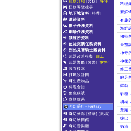
寵物介紹
[比較]
[夥伴]
料理
怪物導覽搜尋
新鮮
地下城資料
[料理]
遺跡資料
有趣
影子任務資料
海鮮
劇場任務資料
獨特
訓練所資料
使徒突襲任務資料
番茄
烈焰見習騎士團資料
神奇
武器改造模擬
[細工]
神秘
武器聚能
[效果]
[材料]
製衣樣本
蜂王
打鐵設計圖
飽足
可生產物品
羅勒
-
料理食譜
角色稱號
砂糖
-
食物效果
胡椒
-
奇幻系列 - Fantasy
蒜頭
-
奇幻藝廊
[精華]
[廣場]
鹽巴
-
奇幻繪圖館
奇幻音樂廳
奶油
-