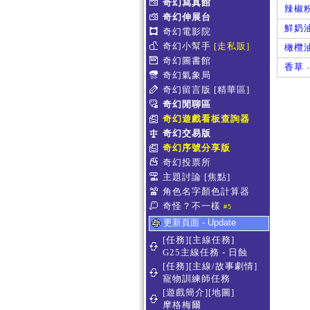
奇幻寫真館
辣椒
奇幻伸展台
鮮奶
奇幻電影院
奇幻小幫手
[走私販]
橄欖
奇幻圖書館
香草
-
奇幻氣象局
奇幻留言版
[精華區]
奇幻閒聊區
奇幻遊戲看板查詢器
奇幻交易版
奇幻序號分享版
奇幻投票所
主題討論
[焦點]
角色名字顏色計算器
奇怪？不一樣
#5
更新頁面 - Update
[任務][主線任務]
G25主線任務 - 日蝕
[任務][主線/故事劇情]
寵物訓練師任務
[遊戲簡介][地圖]
摩格梅爾