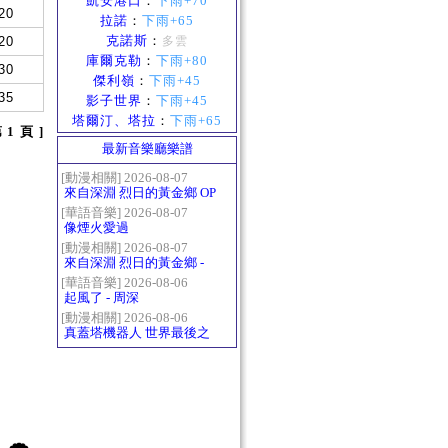
凱安港口
：
下雨+70
20
拉諾
：
下雨+65
克諾斯
：
20
多雲
庫爾克勒
：
下雨+80
30
傑利嶺
：
下雨+45
35
影子世界
：
下雨+45
塔爾汀、塔拉
：
下雨+65
第 1 頁 ]
最新音樂廳樂譜
[動漫相關] 2026-08-07
來自深淵 烈日的黃金鄉 OP
- かたち(Katachi)
[華語音樂] 2026-08-07
像煙火愛過
[動漫相關] 2026-08-07
來自深淵 烈日的黃金鄉 -
Gravity
[華語音樂] 2026-08-06
起風了 - 周深
[動漫相關] 2026-08-06
真蓋塔機器人 世界最後之
日OP2 HEATS