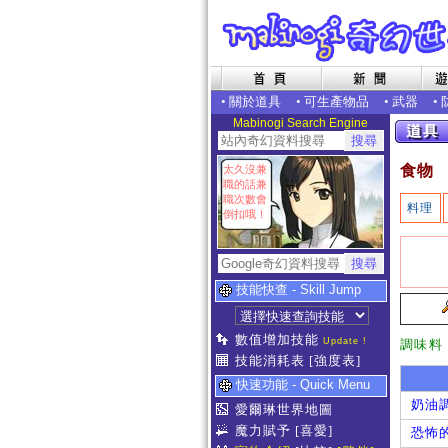
•
關於道具
•
可生產物品
•
武器
•
Mabinogi Search Engine
食物
太久沒兼
職的話兼
職次數會
料理
倒扣哦！
技能快查 - Skill Jump
數值增加技能
Update !
調味料
技能消耗表
[強度表]
快速功能 - Quick Menu
奶油
愛爾琳世界地圖
魔力賦予
[喜愛]
恐怖