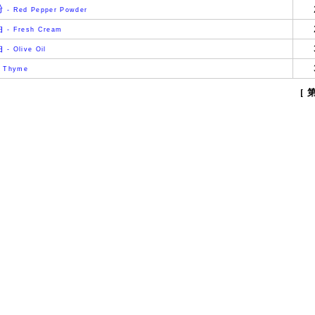
粉
- Red Pepper Powder
油
- Fresh Cream
油
- Olive Oil
 Thyme
[ 