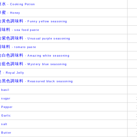
藥水
- Cooking Potion
蜂蜜
- Honey
的黃色調味料
- Funny yellow seasoning
調味料
- sea food paste
的紫色調味料
- Unusual purple seasoning
調味料
- tomato paste
的白色調味料
- Amazing white seasoning
的藍色調味料
- Mystery blue seasoning
漿
- Royal Jelly
的黑色調味料
- Reassured black seasoning
 basil
 sugar
 Pepper
 Garlic
 salt
 Butter