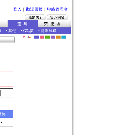
登入
｜
勘誤回報
｜
聯絡管理者
圖
•
其他
•
G點數
•
特殊搜尋
價格
-
-