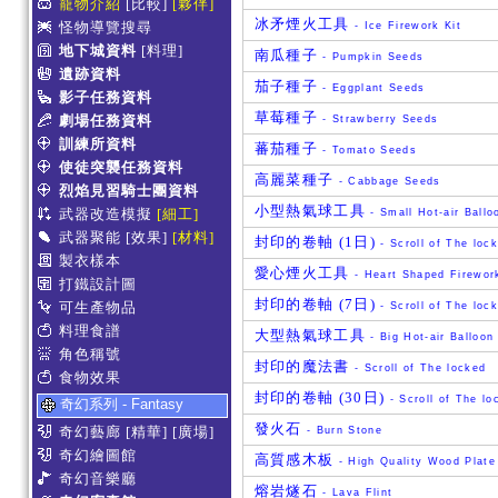
寵物介紹
[比較]
[夥伴]
冰矛煙火工具
怪物導覽搜尋
- Ice Firework Kit
地下城資料
[料理]
南瓜種子
- Pumpkin Seeds
遺跡資料
茄子種子
- Eggplant Seeds
影子任務資料
草莓種子
劇場任務資料
- Strawberry Seeds
訓練所資料
蕃茄種子
- Tomato Seeds
使徒突襲任務資料
高麗菜種子
- Cabbage Seeds
烈焰見習騎士團資料
小型熱氣球工具
武器改造模擬
[細工]
- Small Hot-air Ballo
武器聚能
[效果]
[材料]
封印的卷軸 (1日)
- Scroll of The loc
製衣樣本
愛心煙火工具
- Heart Shaped Firework
打鐵設計圖
封印的卷軸 (7日)
可生產物品
- Scroll of The loc
料理食譜
大型熱氣球工具
- Big Hot-air Balloon 
角色稱號
封印的魔法書
- Scroll of The locked
食物效果
封印的卷軸 (30日)
- Scroll of The lo
奇幻系列 - Fantasy
發火石
奇幻藝廊
[精華]
[廣場]
- Burn Stone
奇幻繪圖館
高質感木板
- High Quality Wood Plate
奇幻音樂廳
熔岩燧石
- Lava Flint