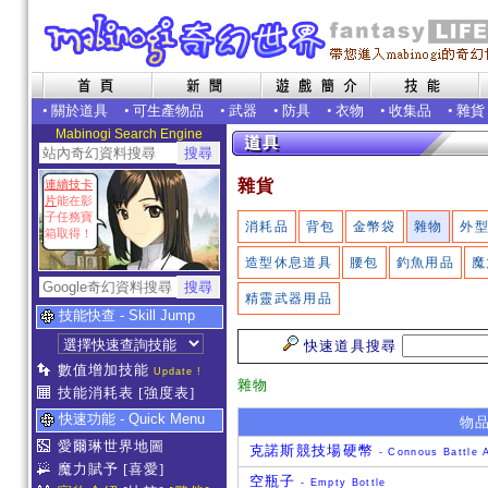
•
關於道具
•
可生產物品
•
武器
•
防具
•
衣物
•
收集品
•
雜貨
Mabinogi Search Engine
雜貨
連續技卡
片
能在影
子任務寶
消耗品
背包
金幣袋
雜物
外
箱取得！
造型休息道具
腰包
釣魚用品
魔
精靈武器用品
技能快查 - Skill Jump
快速道具搜尋
數值增加技能
Update !
雜物
技能消耗表
[強度表]
快速功能 - Quick Menu
物
愛爾琳世界地圖
克諾斯競技場硬幣
- Connous Battle 
魔力賦予
[喜愛]
空瓶子
- Empty Bottle