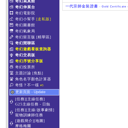
奇幻寫真館
一代宗師金裝證書
奇幻伸展台
- Gold Certificate
奇幻電影院
奇幻小幫手
[走私販]
奇幻圖書館
奇幻氣象局
奇幻留言版
[精華區]
奇幻閒聊區
奇幻遊戲看板查詢器
奇幻交易版
奇幻序號分享版
奇幻投票所
主題討論
[焦點]
角色名字顏色計算器
奇怪？不一樣
#5
更新頁面 - Update
[任務][主線任務]
G25主線任務 - 日蝕
[任務][主線/故事劇情]
寵物訓練師任務
[遊戲簡介][地圖]
摩格梅爾