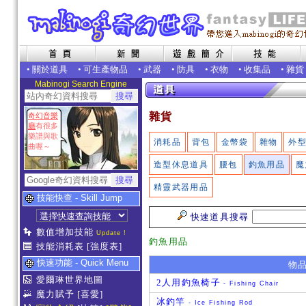
•
關於道具
•
可生產物品
•
武器
•
防具
•
衣物
•
收集品
•
雜貨
Mabinogi Search Engine
雜貨
奇幻音樂
廳
有很多
樂譜與歌
消耗品
背包
金幣袋
雜物
外
曲喔～
造型休息道具
腰包
釣魚用品
魔
精靈武器用品
技能快查 - Skill Jump
快速道具搜尋
數值增加技能
Update !
釣魚用品
技能消耗表
[強度表]
快速功能 - Quick Menu
物
愛爾琳世界地圖
2人用釣魚椅子
- Fishing Chair
魔力賦予
[喜愛]
冰釣竿
- Ice Fishing Rod