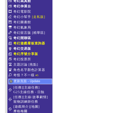
奇幻寫真館
奇幻伸展台
奇幻電影院
奇幻小幫手
[走私販]
奇幻圖書館
奇幻氣象局
奇幻留言版
[精華區]
奇幻閒聊區
奇幻遊戲看板查詢器
奇幻交易版
奇幻序號分享版
奇幻投票所
主題討論
[焦點]
角色名字顏色計算器
奇怪？不一樣
#5
更新頁面 - Update
[任務][主線任務]
G25主線任務 - 日蝕
[任務][主線/故事劇情]
寵物訓練師任務
[遊戲簡介][地圖]
摩格梅爾