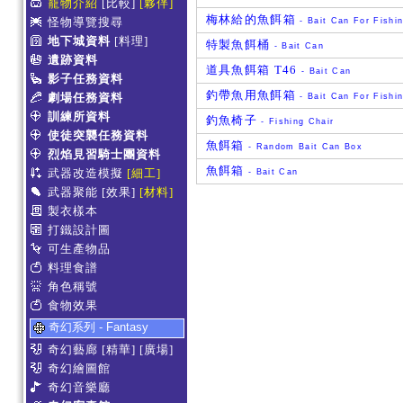
寵物介紹
[比較]
[夥伴]
梅林給的魚餌箱
怪物導覽搜尋
- Bait Can For Fishi
地下城資料
[料理]
特製魚餌桶
- Bait Can
遺跡資料
道具魚餌箱 T46
- Bait Can
影子任務資料
釣帶魚用魚餌箱
劇場任務資料
- Bait Can For Fishi
訓練所資料
釣魚椅子
- Fishing Chair
使徒突襲任務資料
魚餌箱
- Random Bait Can Box
烈焰見習騎士團資料
魚餌箱
武器改造模擬
[細工]
- Bait Can
武器聚能
[效果]
[材料]
製衣樣本
打鐵設計圖
可生產物品
料理食譜
角色稱號
食物效果
奇幻系列 - Fantasy
奇幻藝廊
[精華]
[廣場]
奇幻繪圖館
奇幻音樂廳