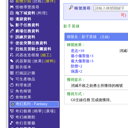
寵物介紹
[比較]
[夥伴]
怪物導覽搜尋
稱號搜尋:
地下城資料
[料理]
可)
遺跡資料
影子任務資料
影子英雄
劇場任務資料
稱號名：影子英雄
訓練所資料
(主線)
使徒突襲任務資料
稱號效果：
烈焰見習騎士團資料
意志+10
消滅
武器改造模擬
[細工]
最小傷害值+3
武器聚能
[效果]
[材料]
最大傷害值+3
防禦+2
製衣樣本
保護+2
打鐵設計圖
可生產物品
獲得提示：
料理食譜
消滅不敗之劍勇士所獲得的稱號
角色稱號
獲得方式：
食物效果
G9主線任務 完成後獲得。
奇幻系列 - Fantasy
奇幻藝廊
[精華]
[廣場]
奇幻繪圖館
奇幻音樂廳