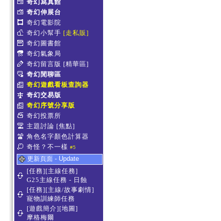
奇幻寫真館
奇幻伸展台
奇幻電影院
奇幻小幫手
[走私販]
奇幻圖書館
奇幻氣象局
奇幻留言版
[精華區]
奇幻閒聊區
奇幻遊戲看板查詢器
奇幻交易版
奇幻序號分享版
奇幻投票所
主題討論
[焦點]
角色名字顏色計算器
奇怪？不一樣
#5
更新頁面 - Update
[任務][主線任務]
G25主線任務 - 日蝕
[任務][主線/故事劇情]
寵物訓練師任務
[遊戲簡介][地圖]
摩格梅爾