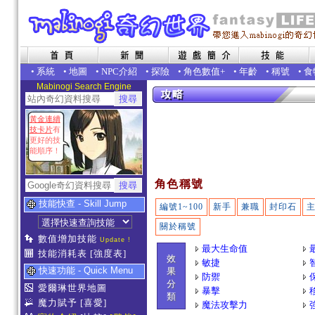
•
系統
•
地圖
•
NPC介紹
•
探險
•
角色數值+
•
年齡
•
稱號
•
食
Mabinogi Search Engine
黃金連續
技卡片
有
更好的技
能順序！
角色稱號
技能快查 - Skill Jump
編號1~100
新手
兼職
封印石
關於稱號
數值增加技能
Update !
最大生命值
技能消耗表
[強度表]
效
敏捷
快速功能 - Quick Menu
果
防禦
分
愛爾琳世界地圖
暴擊
類
魔力賦予
[喜愛]
魔法攻擊力