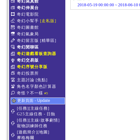
奇幻寫真館
2018-05-19 00:00:00 ~ 2018-06-
奇幻伸展台
奇幻電影院
奇幻小幫手
[走私販]
奇幻圖書館
奇幻氣象局
奇幻留言版
[精華區]
奇幻閒聊區
奇幻遊戲看板查詢器
奇幻交易版
奇幻序號分享版
奇幻投票所
主題討論
[焦點]
角色名字顏色計算器
奇怪？不一樣
#5
更新頁面 - Update
[任務][主線任務]
G25主線任務 - 日蝕
[任務][主線/故事劇情]
寵物訓練師任務
[遊戲簡介][地圖]
摩格梅爾