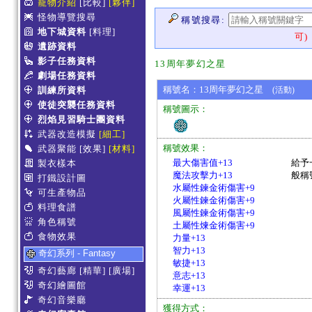
寵物介紹
[比較]
[夥伴]
怪物導覽搜尋
稱號搜尋:
地下城資料
[料理]
可)
遺跡資料
影子任務資料
13周年夢幻之星
劇場任務資料
稱號名：13周年夢幻之星
訓練所資料
(活動)
使徒突襲任務資料
稱號圖示：
烈焰見習騎士團資料
武器改造模擬
[細工]
稱號效果：
武器聚能
[效果]
[材料]
最大傷害值+13
給予
製衣樣本
魔法攻擊力+13
般稱
打鐵設計圖
水屬性鍊金術傷害+9
可生產物品
火屬性鍊金術傷害+9
料理食譜
風屬性鍊金術傷害+9
角色稱號
土屬性煉金術傷害+9
食物效果
力量+13
智力+13
奇幻系列 - Fantasy
敏捷+13
奇幻藝廊
[精華]
[廣場]
意志+13
奇幻繪圖館
幸運+13
奇幻音樂廳
獲得方式：