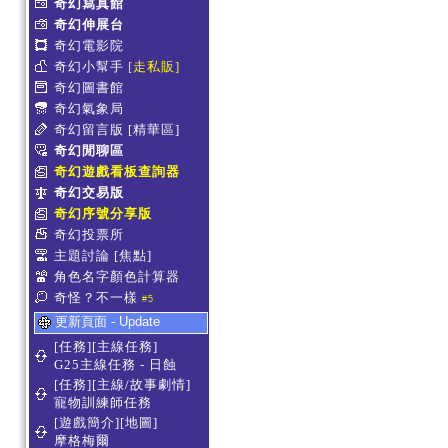
奇幻寫真館
奇幻伸展台
奇幻電影院
奇幻小幫手
[走私販]
奇幻圖書館
奇幻氣象局
奇幻留言版
[精華區]
奇幻閒聊區
奇幻遊戲看板查詢器
奇幻交易版
奇幻序號分享版
奇幻投票所
主題討論
[焦點]
角色名字顏色計算器
奇怪？不一樣
#5
更新頁面 - Update
[任務][主線任務]
G25主線任務 - 日蝕
[任務][主線/故事劇情]
寵物訓練師任務
[遊戲簡介][地圖]
摩格梅爾