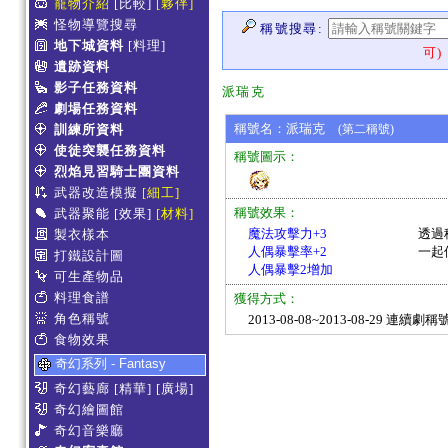
寵物介紹
[比較]
[夥伴]
怪物導覽搜尋
稱號搜尋:
地下城資料
[料理]
可)
遺跡資料
影子任務資料
派瑞克
劇場任務資料
稱號名：派瑞克
訓練所資料
(第二稱號)
使徒突襲任務資料
稱號圖示：
烈焰見習騎士團資料
武器改造模擬
[細工]
稱號效果：
武器聚能
[效果]
[材料]
魔法攻擊力+3
透過
製衣樣本
人偶暴擊率+2
一起
打鐵設計圖
人偶暴擊2增加
可生產物品
料理食譜
獲得方式：
角色稱號
2013-08-08~2013-08-29 連續劇
食物效果
奇幻系列 - Fantasy
奇幻藝廊
[精華]
[廣場]
奇幻繪圖館
奇幻音樂廳