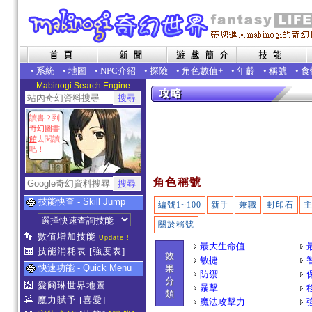
•
系統
•
地圖
•
NPC介紹
•
探險
•
角色數值+
•
年齡
•
稱號
•
食
Mabinogi Search Engine
讀書？到
奇幻圖書
館
去閱讀
吧！
角色稱號
技能快查 - Skill Jump
編號1~100
新手
兼職
封印石
關於稱號
數值增加技能
Update !
最大生命值
技能消耗表
[強度表]
效
敏捷
快速功能 - Quick Menu
果
防禦
分
愛爾琳世界地圖
暴擊
類
魔力賦予
[喜愛]
魔法攻擊力