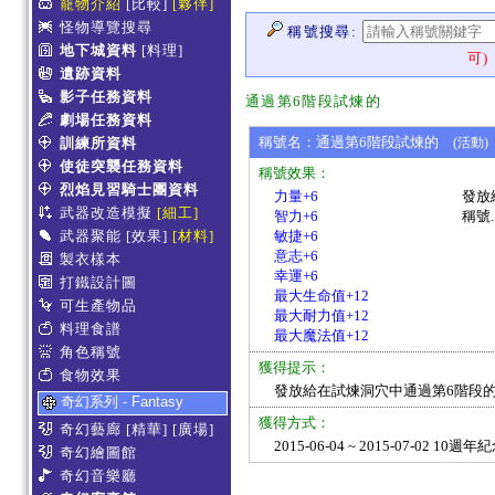
寵物介紹
[比較]
[夥伴]
怪物導覽搜尋
稱號搜尋:
地下城資料
[料理]
可)
遺跡資料
影子任務資料
通過第6階段試煉的
劇場任務資料
稱號名：通過第6階段試煉的
訓練所資料
(活動)
使徒突襲任務資料
稱號效果：
烈焰見習騎士團資料
力量+6
發放
武器改造模擬
[細工]
智力+6
稱號.
武器聚能
[效果]
[材料]
敏捷+6
意志+6
製衣樣本
幸運+6
打鐵設計圖
最大生命值+12
可生產物品
最大耐力值+12
料理食譜
最大魔法值+12
角色稱號
獲得提示：
食物效果
發放給在試煉洞穴中通過第6階段的
奇幻系列 - Fantasy
獲得方式：
奇幻藝廊
[精華]
[廣場]
2015-06-04 ~ 2015-07-02 
奇幻繪圖館
奇幻音樂廳