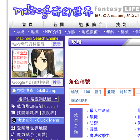
•
系統
•
地圖
•
NPC介紹
•
探險
•
角色數值+
•
年齡
•
稱號
•
食
Mabinogi Search Engine
快來
奇幻
寫真館
分
享自己的
造型~
角色稱號
技能快查 - Skill Jump
編號1~100
新手
兼職
封印石
關於稱號
數值增加技能
Update !
最大生命值
技能消耗表
[強度表]
效
敏捷
快速功能 - Quick Menu
果
防禦
分
愛爾琳世界地圖
暴擊
類
魔力賦予
[喜愛]
魔法攻擊力