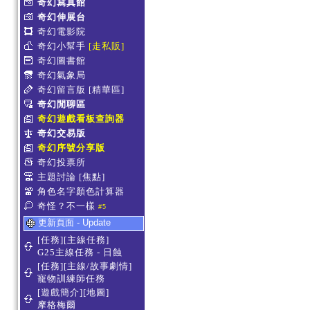
奇幻寫真館
奇幻伸展台
奇幻電影院
奇幻小幫手
[走私販]
奇幻圖書館
奇幻氣象局
奇幻留言版
[精華區]
奇幻閒聊區
奇幻遊戲看板查詢器
奇幻交易版
奇幻序號分享版
奇幻投票所
主題討論
[焦點]
角色名字顏色計算器
奇怪？不一樣
#5
更新頁面 - Update
[任務][主線任務]
G25主線任務 - 日蝕
[任務][主線/故事劇情]
寵物訓練師任務
[遊戲簡介][地圖]
摩格梅爾